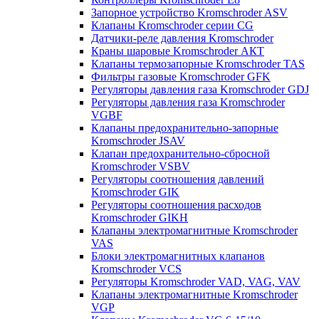
Запорное устройство Kromschroder ASV
Клапаны Kromschroder серии CG
Датчики-реле давления Kromschroder
Краны шаровые Kromschroder АКТ
Клапаны термозапорные Kromschroder TAS
Фильтры газовые Kromschroder GFK
Регуляторы давления газа Kromschroder GDJ
Регуляторы давления газа Kromschroder
VGBF
Клапаны предохранительно-запорные
Kromschroder JSAV
Клапан предохранительно-сбросной
Kromschroder VSBV
Регуляторы соотношения давлений
Kromschroder GIK
Регуляторы соотношения расходов
Kromschroder GIKH
Клапаны электромагнитные Kromschroder
VAS
Блоки электромагнитных клапанов
Kromschroder VCS
Регуляторы Kromschroder VAD, VAG, VAV
Клапаны электромагнитные Kromschroder
VGP