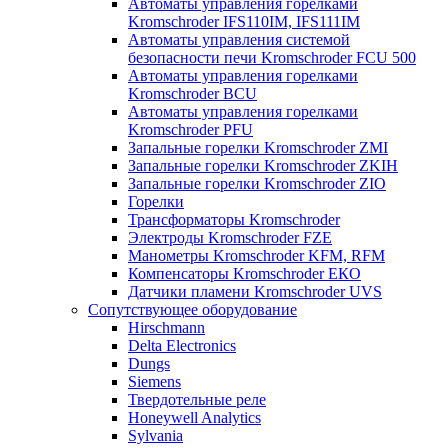
Автоматы управления горелками
Kromschroder IFS110IM, IFS111IM
Автоматы управления системой
безопасности печи Kromschroder FCU 500
Автоматы управления горелками
Kromschroder BCU
Автоматы управления горелками
Kromschroder PFU
Запальные горелки Kromschroder ZМI
Запальные горелки Kromschroder ZKIH
Запальные горелки Kromschroder ZIO
Горелки
Трансформаторы Kromschroder
Электроды Kromschroder FZE
Манометры Kromschroder KFM, RFM
Компенсаторы Kromschroder ЕКО
Датчики пламени Kromschroder UVS
Сопутствующее оборудование
Hirschmann
Delta Electronics
Dungs
Siemens
Твердотельные реле
Honeywell Analytics
Sylvania