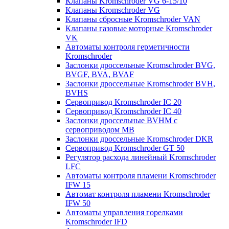
Клапаны Kromschroder VG 6-15/10
Клапаны Kromschroder VG
Клапаны сбросные Kromschroder VAN
Клапаны газовые моторные Kromschroder
VK
Автоматы контроля герметичности
Kromschroder
Заслонки дроссельные Kromschroder BVG,
BVGF, BVA, BVAF
Заслонки дроссельные Kromschroder BVH,
BVHS
Сервопривод Kromschroder IC 20
Сервопривод Kromschroder IC 40
Заслонки дроссельные BVHM с
сервоприводом МВ
Заслонки дроссельные Kromschroder DKR
Cервопривод Kromschroder GT 50
Регулятор расхода линейный Kromschroder
LFC
Автоматы контроля пламени Kromschroder
IFW 15
Автомат контроля пламени Kromschroder
IFW 50
Автоматы управления горелками
Kromschroder IFD