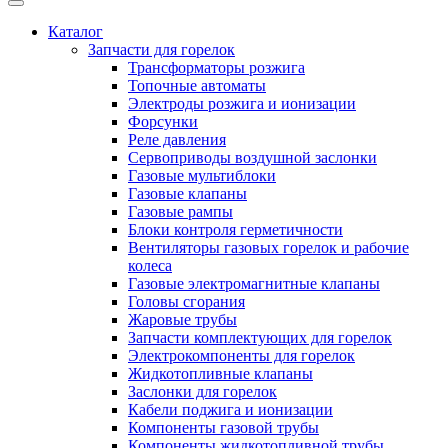
Каталог
Запчасти для горелок
Трансформаторы розжига
Топочные автоматы
Электроды розжига и ионизации
Форсунки
Реле давления
Сервоприводы воздушной заслонки
Газовые мультиблоки
Газовые клапаны
Газовые рампы
Блоки контроля герметичности
Вентиляторы газовых горелок и рабочие
колеса
Газовые электромагнитные клапаны
Головы сгорания
Жаровые трубы
Запчасти комплектующих для горелок
Электрокомпоненты для горелок
Жидкотопливные клапаны
Заслонки для горелок
Кабели поджига и ионизации
Компоненты газовой трубы
Компоненты жидкотопливной трубы