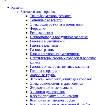
Каталог
Запчасти для горелок
Трансформаторы розжига
Топочные автоматы
Электроды розжига и ионизации
Форсунки
Реле давления
Сервоприводы воздушной заслонки
Газовые мультиблоки
Газовые клапаны
Газовые рампы
Блоки контроля герметичности
Вентиляторы газовых горелок и рабочие
колеса
Газовые электромагнитные клапаны
Головы сгорания
Жаровые трубы
Запчасти комплектующих для горелок
Электрокомпоненты для горелок
Жидкотопливные клапаны
Заслонки для горелок
Кабели поджига и ионизации
Компоненты газовой трубы
Компоненты жидкотопливной трубы