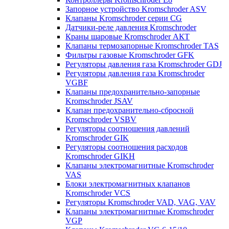
Запорное устройство Kromschroder ASV
Клапаны Kromschroder серии CG
Датчики-реле давления Kromschroder
Краны шаровые Kromschroder АКТ
Клапаны термозапорные Kromschroder TAS
Фильтры газовые Kromschroder GFK
Регуляторы давления газа Kromschroder GDJ
Регуляторы давления газа Kromschroder
VGBF
Клапаны предохранительно-запорные
Kromschroder JSAV
Клапан предохранительно-сбросной
Kromschroder VSBV
Регуляторы соотношения давлений
Kromschroder GIK
Регуляторы соотношения расходов
Kromschroder GIKH
Клапаны электромагнитные Kromschroder
VAS
Блоки электромагнитных клапанов
Kromschroder VCS
Регуляторы Kromschroder VAD, VAG, VAV
Клапаны электромагнитные Kromschroder
VGP