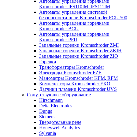
Автоматы управления горелками
Kromschroder IFS110IM, IFS111IM
Автоматы управления системой
безопасности печи Kromschroder FCU 500
Автоматы управления горелками
Kromschroder BCU
Автоматы управления горелками
Kromschroder PFU
Запальные горелки Kromschroder ZМI
Запальные горелки Kromschroder ZKIH
Запальные горелки Kromschroder ZIO
Горелки
Трансформаторы Kromschroder
Электроды Kromschroder FZE
Манометры Kromschroder KFM, RFM
Компенсаторы Kromschroder ЕКО
Датчики пламени Kromschroder UVS
Сопутствующее оборудование
Hirschmann
Delta Electronics
Dungs
Siemens
Твердотельные реле
Honeywell Analytics
Sylvania