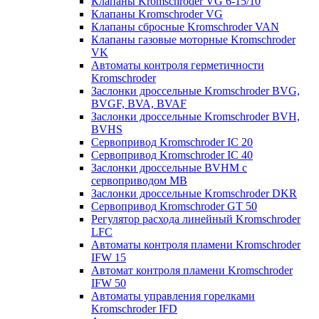
Клапаны Kromschroder VG 6-15/10
Клапаны Kromschroder VG
Клапаны сбросные Kromschroder VAN
Клапаны газовые моторные Kromschroder
VK
Автоматы контроля герметичности
Kromschroder
Заслонки дроссельные Kromschroder BVG,
BVGF, BVA, BVAF
Заслонки дроссельные Kromschroder BVH,
BVHS
Сервопривод Kromschroder IC 20
Сервопривод Kromschroder IC 40
Заслонки дроссельные BVHM с
сервоприводом МВ
Заслонки дроссельные Kromschroder DKR
Cервопривод Kromschroder GT 50
Регулятор расхода линейный Kromschroder
LFC
Автоматы контроля пламени Kromschroder
IFW 15
Автомат контроля пламени Kromschroder
IFW 50
Автоматы управления горелками
Kromschroder IFD