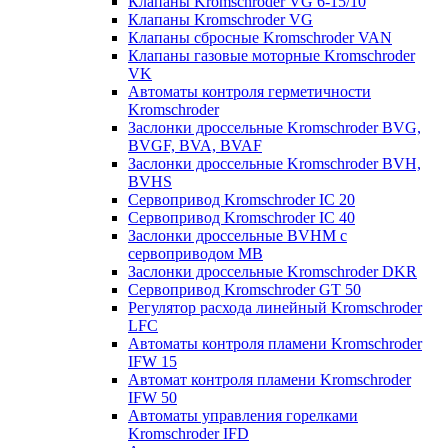
Клапаны Kromschroder VG 6-15/10
Клапаны Kromschroder VG
Клапаны сбросные Kromschroder VAN
Клапаны газовые моторные Kromschroder
VK
Автоматы контроля герметичности
Kromschroder
Заслонки дроссельные Kromschroder BVG,
BVGF, BVA, BVAF
Заслонки дроссельные Kromschroder BVH,
BVHS
Сервопривод Kromschroder IC 20
Сервопривод Kromschroder IC 40
Заслонки дроссельные BVHM с
сервоприводом МВ
Заслонки дроссельные Kromschroder DKR
Cервопривод Kromschroder GT 50
Регулятор расхода линейный Kromschroder
LFC
Автоматы контроля пламени Kromschroder
IFW 15
Автомат контроля пламени Kromschroder
IFW 50
Автоматы управления горелками
Kromschroder IFD