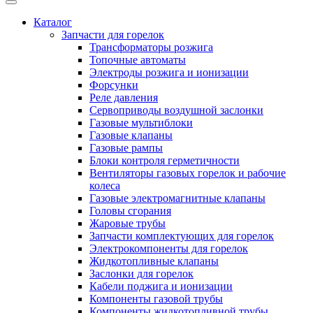
Каталог
Запчасти для горелок
Трансформаторы розжига
Топочные автоматы
Электроды розжига и ионизации
Форсунки
Реле давления
Сервоприводы воздушной заслонки
Газовые мультиблоки
Газовые клапаны
Газовые рампы
Блоки контроля герметичности
Вентиляторы газовых горелок и рабочие
колеса
Газовые электромагнитные клапаны
Головы сгорания
Жаровые трубы
Запчасти комплектующих для горелок
Электрокомпоненты для горелок
Жидкотопливные клапаны
Заслонки для горелок
Кабели поджига и ионизации
Компоненты газовой трубы
Компоненты жидкотопливной трубы