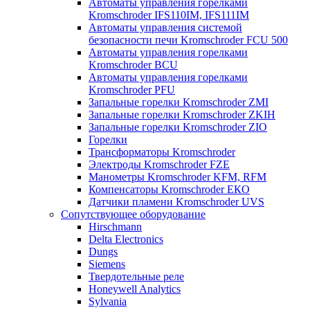
Автоматы управления горелками
Kromschroder IFS110IM, IFS111IM
Автоматы управления системой
безопасности печи Kromschroder FCU 500
Автоматы управления горелками
Kromschroder BCU
Автоматы управления горелками
Kromschroder PFU
Запальные горелки Kromschroder ZМI
Запальные горелки Kromschroder ZKIH
Запальные горелки Kromschroder ZIO
Горелки
Трансформаторы Kromschroder
Электроды Kromschroder FZE
Манометры Kromschroder KFM, RFM
Компенсаторы Kromschroder ЕКО
Датчики пламени Kromschroder UVS
Сопутствующее оборудование
Hirschmann
Delta Electronics
Dungs
Siemens
Твердотельные реле
Honeywell Analytics
Sylvania