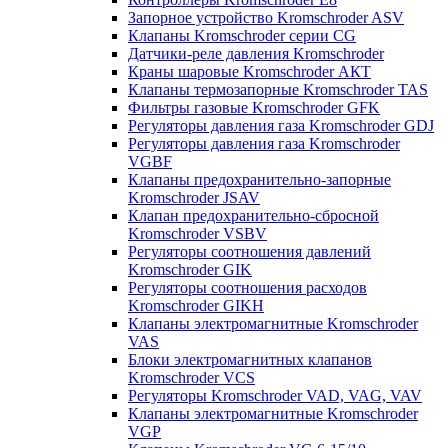
Запорное устройство Kromschroder ASV
Клапаны Kromschroder серии CG
Датчики-реле давления Kromschroder
Краны шаровые Kromschroder АКТ
Клапаны термозапорные Kromschroder TAS
Фильтры газовые Kromschroder GFK
Регуляторы давления газа Kromschroder GDJ
Регуляторы давления газа Kromschroder
VGBF
Клапаны предохранительно-запорные
Kromschroder JSAV
Клапан предохранительно-сбросной
Kromschroder VSBV
Регуляторы соотношения давлений
Kromschroder GIK
Регуляторы соотношения расходов
Kromschroder GIKH
Клапаны электромагнитные Kromschroder
VAS
Блоки электромагнитных клапанов
Kromschroder VCS
Регуляторы Kromschroder VAD, VAG, VAV
Клапаны электромагнитные Kromschroder
VGP