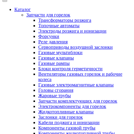
Каталог
Запчасти для горелок
Трансформаторы розжига
Топочные автоматы
Электроды розжига и ионизации
Форсунки
Реле давления
Сервоприводы воздушной заслонки
Газовые мультиблоки
Газовые клапаны
Газовые рампы
Блоки контроля герметичности
Вентиляторы газовых горелок и рабочие
колеса
Газовые электромагнитные клапаны
Головы сгорания
Жаровые трубы
Запчасти комплектующих для горелок
Электрокомпоненты для горелок
Жидкотопливные клапаны
Заслонки для горелок
Кабели поджига и ионизации
Компоненты газовой трубы
Компоненты жидкотопливной трубы