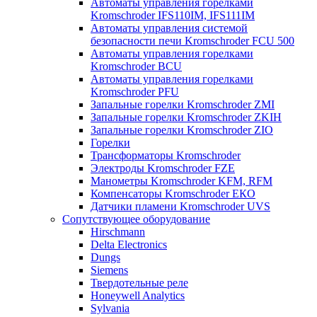
Автоматы управления горелками
Kromschroder IFS110IM, IFS111IM
Автоматы управления системой
безопасности печи Kromschroder FCU 500
Автоматы управления горелками
Kromschroder BCU
Автоматы управления горелками
Kromschroder PFU
Запальные горелки Kromschroder ZМI
Запальные горелки Kromschroder ZKIH
Запальные горелки Kromschroder ZIO
Горелки
Трансформаторы Kromschroder
Электроды Kromschroder FZE
Манометры Kromschroder KFM, RFM
Компенсаторы Kromschroder ЕКО
Датчики пламени Kromschroder UVS
Сопутствующее оборудование
Hirschmann
Delta Electronics
Dungs
Siemens
Твердотельные реле
Honeywell Analytics
Sylvania