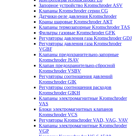
Запорное устройство Kromschroder ASV
Клапаны Kromschroder серии CG
Датчики-реле давления Kromschroder
Краны шаровые Kromschroder АКТ
Клапаны термозапорные Kromschroder TAS
Фильтры газовые Kromschroder GFK
Регуляторы давления газа Kromschroder GDJ
Регуляторы давления газа Kromschroder
VGBF
Клапаны предохранительно-запорные
Kromschroder JSAV
Клапан предохранительно-сбросной
Kromschroder VSBV
Регуляторы соотношения давлений
Kromschroder GIK
Регуляторы соотношения расходов
Kromschroder GIKH
Клапаны электромагнитные Kromschroder
VAS
Блоки электромагнитных клапанов
Kromschroder VCS
Регуляторы Kromschroder VAD, VAG, VAV
Клапаны электромагнитные Kromschroder
VGP