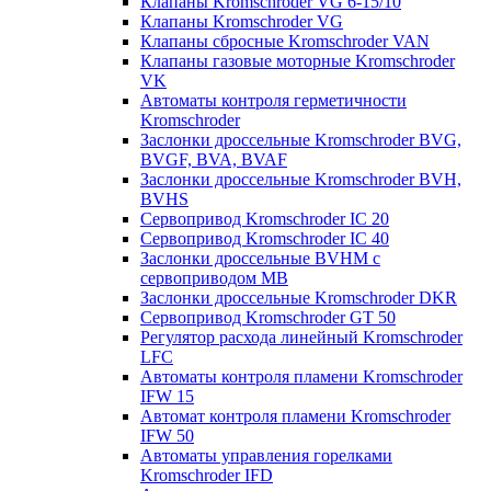
Клапаны Kromschroder VG 6-15/10
Клапаны Kromschroder VG
Клапаны сбросные Kromschroder VAN
Клапаны газовые моторные Kromschroder
VK
Автоматы контроля герметичности
Kromschroder
Заслонки дроссельные Kromschroder BVG,
BVGF, BVA, BVAF
Заслонки дроссельные Kromschroder BVH,
BVHS
Сервопривод Kromschroder IC 20
Сервопривод Kromschroder IC 40
Заслонки дроссельные BVHM с
сервоприводом МВ
Заслонки дроссельные Kromschroder DKR
Cервопривод Kromschroder GT 50
Регулятор расхода линейный Kromschroder
LFC
Автоматы контроля пламени Kromschroder
IFW 15
Автомат контроля пламени Kromschroder
IFW 50
Автоматы управления горелками
Kromschroder IFD