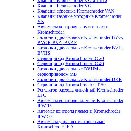
Клапаны Kromschroder VG 6-15/10
Клапаны Kromschroder VG
Клапаны сбросные Kromschroder VAN
Клапаны газовые моторные Kromschroder
VK
Автоматы контроля герметичности
Kromschroder
Заслонки дроссельные Kromschroder BVG,
BVGF, BVA, BVAF
Заслонки дроссельные Kromschroder BVH,
BVHS
Сервопривод Kromschroder IC 20
Сервопривод Kromschroder IC 40
Заслонки дроссельные BVHM с
сервоприводом МВ
Заслонки дроссельные Kromschroder DKR
Cервопривод Kromschroder GT 50
Регулятор расхода линейный Kromschroder
LFC
Автоматы контроля пламени Kromschroder
IFW 15
Автомат контроля пламени Kromschroder
IFW 50
Автоматы управления горелками
Kromschroder IFD