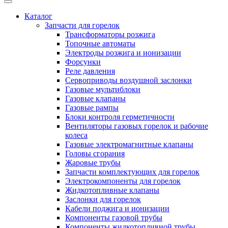
Каталог
Запчасти для горелок
Трансформаторы розжига
Топочные автоматы
Электроды розжига и ионизации
Форсунки
Реле давления
Сервоприводы воздушной заслонки
Газовые мультиблоки
Газовые клапаны
Газовые рампы
Блоки контроля герметичности
Вентиляторы газовых горелок и рабочие
колеса
Газовые электромагнитные клапаны
Головы сгорания
Жаровые трубы
Запчасти комплектующих для горелок
Электрокомпоненты для горелок
Жидкотопливные клапаны
Заслонки для горелок
Кабели поджига и ионизации
Компоненты газовой трубы
Компоненты жидкотопливной трубы