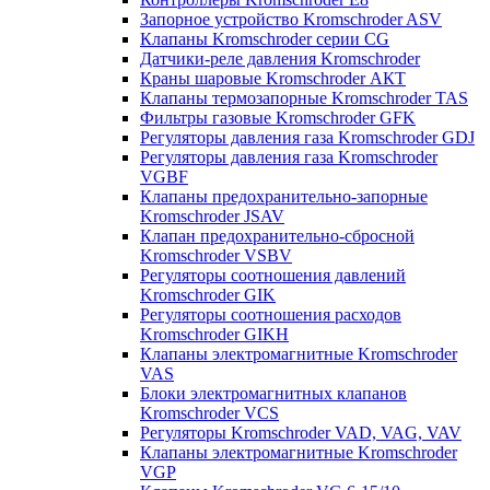
Запорное устройство Kromschroder ASV
Клапаны Kromschroder серии CG
Датчики-реле давления Kromschroder
Краны шаровые Kromschroder АКТ
Клапаны термозапорные Kromschroder TAS
Фильтры газовые Kromschroder GFK
Регуляторы давления газа Kromschroder GDJ
Регуляторы давления газа Kromschroder
VGBF
Клапаны предохранительно-запорные
Kromschroder JSAV
Клапан предохранительно-сбросной
Kromschroder VSBV
Регуляторы соотношения давлений
Kromschroder GIK
Регуляторы соотношения расходов
Kromschroder GIKH
Клапаны электромагнитные Kromschroder
VAS
Блоки электромагнитных клапанов
Kromschroder VCS
Регуляторы Kromschroder VAD, VAG, VAV
Клапаны электромагнитные Kromschroder
VGP