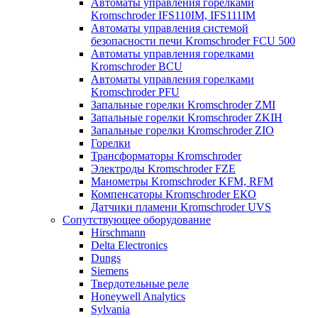
Автоматы управления горелками
Kromschroder IFS110IM, IFS111IM
Автоматы управления системой
безопасности печи Kromschroder FCU 500
Автоматы управления горелками
Kromschroder BCU
Автоматы управления горелками
Kromschroder PFU
Запальные горелки Kromschroder ZМI
Запальные горелки Kromschroder ZKIH
Запальные горелки Kromschroder ZIO
Горелки
Трансформаторы Kromschroder
Электроды Kromschroder FZE
Манометры Kromschroder KFM, RFM
Компенсаторы Kromschroder ЕКО
Датчики пламени Kromschroder UVS
Сопутствующее оборудование
Hirschmann
Delta Electronics
Dungs
Siemens
Твердотельные реле
Honeywell Analytics
Sylvania