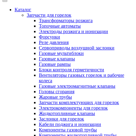
Каталог
Запчасти для горелок
Трансформаторы розжига
Топочные автоматы
Электроды розжига и ионизации
Форсунки
Реле давления
Сервоприводы воздушной заслонки
Газовые мультиблоки
Газовые клапаны
Газовые рампы
Блоки контроля герметичности
Вентиляторы газовых горелок и рабочие
колеса
Газовые электромагнитные клапаны
Головы сгорания
Жаровые трубы
Запчасти комплектующих для горелок
Электрокомпоненты для горелок
Жидкотопливные клапаны
Заслонки для горелок
Кабели поджига и ионизации
Компоненты газовой трубы
Компоненты жидкотопливной трубы