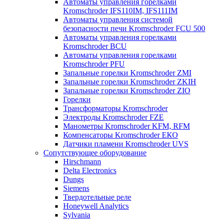
Автоматы управления горелками
Kromschroder IFS110IM, IFS111IM
Автоматы управления системой
безопасности печи Kromschroder FCU 500
Автоматы управления горелками
Kromschroder BCU
Автоматы управления горелками
Kromschroder PFU
Запальные горелки Kromschroder ZМI
Запальные горелки Kromschroder ZKIH
Запальные горелки Kromschroder ZIO
Горелки
Трансформаторы Kromschroder
Электроды Kromschroder FZE
Манометры Kromschroder KFM, RFM
Компенсаторы Kromschroder ЕКО
Датчики пламени Kromschroder UVS
Сопутствующее оборудование
Hirschmann
Delta Electronics
Dungs
Siemens
Твердотельные реле
Honeywell Analytics
Sylvania