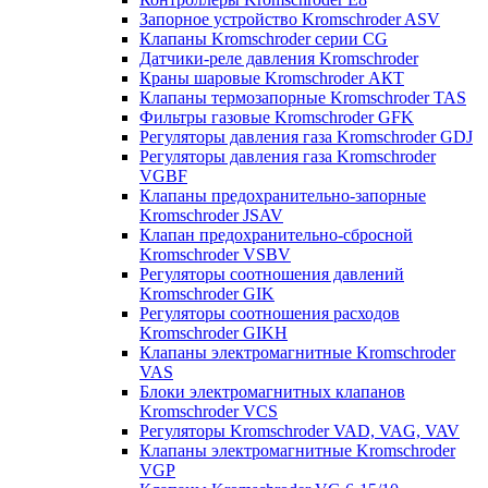
Запорное устройство Kromschroder ASV
Клапаны Kromschroder серии CG
Датчики-реле давления Kromschroder
Краны шаровые Kromschroder АКТ
Клапаны термозапорные Kromschroder TAS
Фильтры газовые Kromschroder GFK
Регуляторы давления газа Kromschroder GDJ
Регуляторы давления газа Kromschroder
VGBF
Клапаны предохранительно-запорные
Kromschroder JSAV
Клапан предохранительно-сбросной
Kromschroder VSBV
Регуляторы соотношения давлений
Kromschroder GIK
Регуляторы соотношения расходов
Kromschroder GIKH
Клапаны электромагнитные Kromschroder
VAS
Блоки электромагнитных клапанов
Kromschroder VCS
Регуляторы Kromschroder VAD, VAG, VAV
Клапаны электромагнитные Kromschroder
VGP