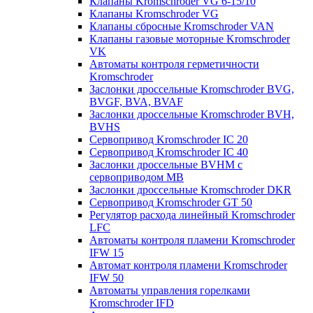
Клапаны Kromschroder VG 6-15/10
Клапаны Kromschroder VG
Клапаны сбросные Kromschroder VAN
Клапаны газовые моторные Kromschroder
VK
Автоматы контроля герметичности
Kromschroder
Заслонки дроссельные Kromschroder BVG,
BVGF, BVA, BVAF
Заслонки дроссельные Kromschroder BVH,
BVHS
Сервопривод Kromschroder IC 20
Сервопривод Kromschroder IC 40
Заслонки дроссельные BVHM с
сервоприводом МВ
Заслонки дроссельные Kromschroder DKR
Cервопривод Kromschroder GT 50
Регулятор расхода линейный Kromschroder
LFC
Автоматы контроля пламени Kromschroder
IFW 15
Автомат контроля пламени Kromschroder
IFW 50
Автоматы управления горелками
Kromschroder IFD