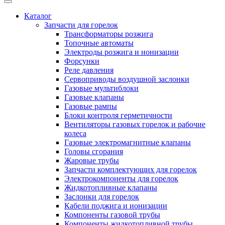
Каталог
Запчасти для горелок
Трансформаторы розжига
Топочные автоматы
Электроды розжига и ионизации
Форсунки
Реле давления
Сервоприводы воздушной заслонки
Газовые мультиблоки
Газовые клапаны
Газовые рампы
Блоки контроля герметичности
Вентиляторы газовых горелок и рабочие
колеса
Газовые электромагнитные клапаны
Головы сгорания
Жаровые трубы
Запчасти комплектующих для горелок
Электрокомпоненты для горелок
Жидкотопливные клапаны
Заслонки для горелок
Кабели поджига и ионизации
Компоненты газовой трубы
Компоненты жидкотопливной трубы