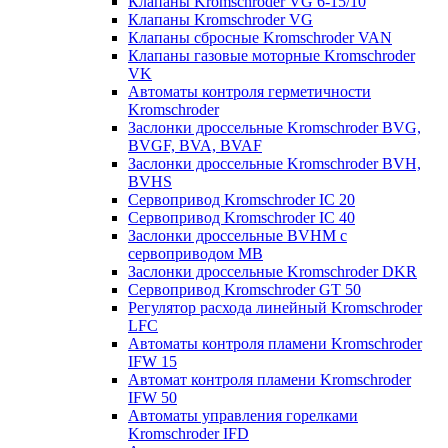
Клапаны Kromschroder VG 6-15/10
Клапаны Kromschroder VG
Клапаны сбросные Kromschroder VAN
Клапаны газовые моторные Kromschroder
VK
Автоматы контроля герметичности
Kromschroder
Заслонки дроссельные Kromschroder BVG,
BVGF, BVA, BVAF
Заслонки дроссельные Kromschroder BVH,
BVHS
Сервопривод Kromschroder IC 20
Сервопривод Kromschroder IC 40
Заслонки дроссельные BVHM с
сервоприводом МВ
Заслонки дроссельные Kromschroder DKR
Cервопривод Kromschroder GT 50
Регулятор расхода линейный Kromschroder
LFC
Автоматы контроля пламени Kromschroder
IFW 15
Автомат контроля пламени Kromschroder
IFW 50
Автоматы управления горелками
Kromschroder IFD