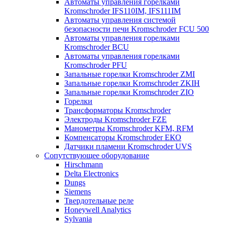
Автоматы управления горелками
Kromschroder IFS110IM, IFS111IM
Автоматы управления системой
безопасности печи Kromschroder FCU 500
Автоматы управления горелками
Kromschroder BCU
Автоматы управления горелками
Kromschroder PFU
Запальные горелки Kromschroder ZМI
Запальные горелки Kromschroder ZKIH
Запальные горелки Kromschroder ZIO
Горелки
Трансформаторы Kromschroder
Электроды Kromschroder FZE
Манометры Kromschroder KFM, RFM
Компенсаторы Kromschroder ЕКО
Датчики пламени Kromschroder UVS
Сопутствующее оборудование
Hirschmann
Delta Electronics
Dungs
Siemens
Твердотельные реле
Honeywell Analytics
Sylvania