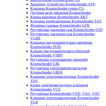
Запорное устройство Kromschroder ASV
Клапаны Kromschroder серии CG
Датчики-реле давления Kromschroder
Краны шаровые Kromschroder АКТ
Клапаны термозапорные Kromschroder TAS
Фильтры газовые Kromschroder GFK
Регуляторы давления газа Kromschroder GDJ
Регуляторы давления газа Kromschroder
VGBF
Клапаны предохранительно-запорные
Kromschroder JSAV
Клапан предохранительно-сбросной
Kromschroder VSBV
Регуляторы соотношения давлений
Kromschroder GIK
Регуляторы соотношения расходов
Kromschroder GIKH
Клапаны электромагнитные Kromschroder
VAS
Блоки электромагнитных клапанов
Kromschroder VCS
Регуляторы Kromschroder VAD, VAG, VAV
Клапаны электромагнитные Kromschroder
VGP