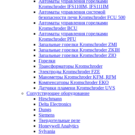
Автоматы управления горелками
Kromschroder IFS110IM, IFS111IM
Автоматы управления системой
безопасности печи Kromschroder FCU 500
Автоматы управления горелками
Kromschroder BCU
Автоматы управления горелками
Kromschroder PFU
Запальные горелки Kromschroder ZМI
Запальные горелки Kromschroder ZKIH
Запальные горелки Kromschroder ZIO
Горелки
Трансформаторы Kromschroder
Электроды Kromschroder FZE
Манометры Kromschroder KFM, RFM
Компенсаторы Kromschroder ЕКО
Датчики пламени Kromschroder UVS
Сопутствующее оборудование
Hirschmann
Delta Electronics
Dungs
Siemens
Твердотельные реле
Honeywell Analytics
Sylvania