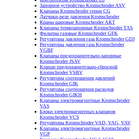
Запорное устройство Kromschroder ASV
Клапаны Kromschroder серии CG
Датчики-реле давления Kromschroder
Краны шаровые Kromschroder АКТ
Клапаны термозапорные Kromschroder TAS
Фильтры газовые Kromschroder GFK
Регуляторы давления газа Kromschroder GDJ
Регуляторы давления газа Kromschroder
VGBF
Клапаны предохранительно-запорные
Kromschroder JSAV
Клапан предохранительно-сбросной
Kromschroder VSBV
Регуляторы соотношения давлений
Kromschroder GIK
Регуляторы соотношения расходов
Kromschroder GIKH
Клапаны электромагнитные Kromschroder
VAS
Блоки электромагнитных клапанов
Kromschroder VCS
Регуляторы Kromschroder VAD, VAG, VAV
Клапаны электромагнитные Kromschroder
VGP