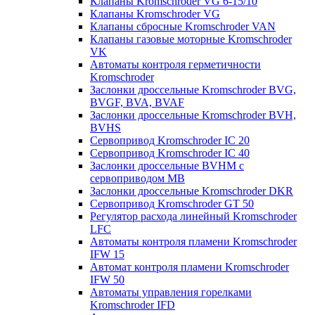
Клапаны Kromschroder VG 6-15/10
Клапаны Kromschroder VG
Клапаны сбросные Kromschroder VAN
Клапаны газовые моторные Kromschroder
VK
Автоматы контроля герметичности
Kromschroder
Заслонки дроссельные Kromschroder BVG,
BVGF, BVA, BVAF
Заслонки дроссельные Kromschroder BVH,
BVHS
Сервопривод Kromschroder IC 20
Сервопривод Kromschroder IC 40
Заслонки дроссельные BVHM с
сервоприводом МВ
Заслонки дроссельные Kromschroder DKR
Cервопривод Kromschroder GT 50
Регулятор расхода линейный Kromschroder
LFC
Автоматы контроля пламени Kromschroder
IFW 15
Автомат контроля пламени Kromschroder
IFW 50
Автоматы управления горелками
Kromschroder IFD