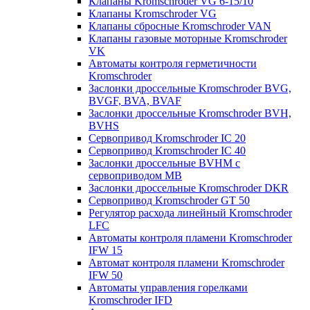
Клапаны Kromschroder VG 6-15/10
Клапаны Kromschroder VG
Клапаны сбросные Kromschroder VAN
Клапаны газовые моторные Kromschroder
VK
Автоматы контроля герметичности
Kromschroder
Заслонки дроссельные Kromschroder BVG,
BVGF, BVA, BVAF
Заслонки дроссельные Kromschroder BVH,
BVHS
Сервопривод Kromschroder IC 20
Сервопривод Kromschroder IC 40
Заслонки дроссельные BVHM с
сервоприводом МВ
Заслонки дроссельные Kromschroder DKR
Cервопривод Kromschroder GT 50
Регулятор расхода линейный Kromschroder
LFC
Автоматы контроля пламени Kromschroder
IFW 15
Автомат контроля пламени Kromschroder
IFW 50
Автоматы управления горелками
Kromschroder IFD