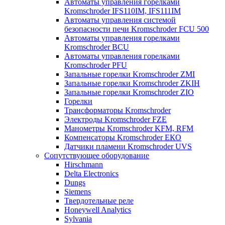
Автоматы управления горелками
Kromschroder IFS110IM, IFS111IM
Автоматы управления системой
безопасности печи Kromschroder FCU 500
Автоматы управления горелками
Kromschroder BCU
Автоматы управления горелками
Kromschroder PFU
Запальные горелки Kromschroder ZМI
Запальные горелки Kromschroder ZKIH
Запальные горелки Kromschroder ZIO
Горелки
Трансформаторы Kromschroder
Электроды Kromschroder FZE
Манометры Kromschroder KFM, RFM
Компенсаторы Kromschroder ЕКО
Датчики пламени Kromschroder UVS
Сопутствующее оборудование
Hirschmann
Delta Electronics
Dungs
Siemens
Твердотельные реле
Honeywell Analytics
Sylvania