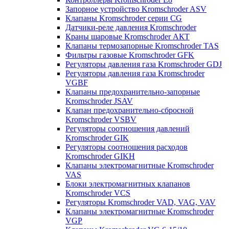
Запорное устройство Kromschroder ASV
Клапаны Kromschroder серии CG
Датчики-реле давления Kromschroder
Краны шаровые Kromschroder АКТ
Клапаны термозапорные Kromschroder TAS
Фильтры газовые Kromschroder GFK
Регуляторы давления газа Kromschroder GDJ
Регуляторы давления газа Kromschroder
VGBF
Клапаны предохранительно-запорные
Kromschroder JSAV
Клапан предохранительно-сбросной
Kromschroder VSBV
Регуляторы соотношения давлений
Kromschroder GIK
Регуляторы соотношения расходов
Kromschroder GIKH
Клапаны электромагнитные Kromschroder
VAS
Блоки электромагнитных клапанов
Kromschroder VCS
Регуляторы Kromschroder VAD, VAG, VAV
Клапаны электромагнитные Kromschroder
VGP