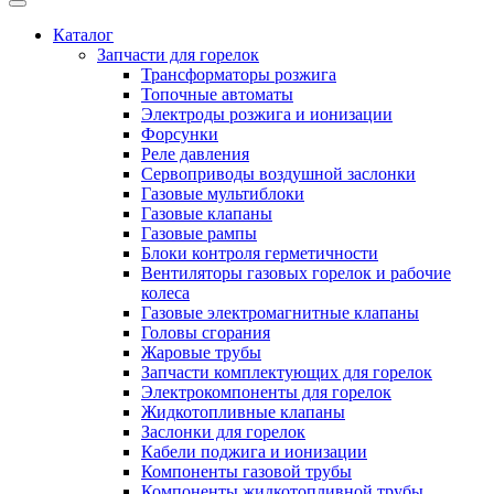
Каталог
Запчасти для горелок
Трансформаторы розжига
Топочные автоматы
Электроды розжига и ионизации
Форсунки
Реле давления
Сервоприводы воздушной заслонки
Газовые мультиблоки
Газовые клапаны
Газовые рампы
Блоки контроля герметичности
Вентиляторы газовых горелок и рабочие
колеса
Газовые электромагнитные клапаны
Головы сгорания
Жаровые трубы
Запчасти комплектующих для горелок
Электрокомпоненты для горелок
Жидкотопливные клапаны
Заслонки для горелок
Кабели поджига и ионизации
Компоненты газовой трубы
Компоненты жидкотопливной трубы