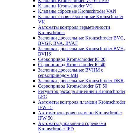
Клапаны Kromschroder VG 6-15/10
Клапаны Kromschroder VG
Клапаны сбросные Kromschroder VAN
Клапаны газовые моторные Kromschroder
VK
Автоматы контроля герметичности
Kromschroder
Заслонки дроссельные Kromschroder BVG,
BVGF, BVA, BVAF
Заслонки дроссельные Kromschroder BVH,
BVHS
Сервопривод Kromschroder IC 20
Сервопривод Kromschroder IC 40
Заслонки дроссельные BVHM с
сервоприводом МВ
Заслонки дроссельные Kromschroder DKR
Cервопривод Kromschroder GT 50
Регулятор расхода линейный Kromschroder
LFC
Автоматы контроля пламени Kromschroder
IFW 15
Автомат контроля пламени Kromschroder
IFW 50
Автоматы управления горелками
Kromschroder IFD