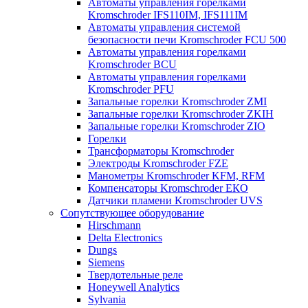
Автоматы управления горелками
Kromschroder IFS110IM, IFS111IM
Автоматы управления системой
безопасности печи Kromschroder FCU 500
Автоматы управления горелками
Kromschroder BCU
Автоматы управления горелками
Kromschroder PFU
Запальные горелки Kromschroder ZМI
Запальные горелки Kromschroder ZKIH
Запальные горелки Kromschroder ZIO
Горелки
Трансформаторы Kromschroder
Электроды Kromschroder FZE
Манометры Kromschroder KFM, RFM
Компенсаторы Kromschroder ЕКО
Датчики пламени Kromschroder UVS
Сопутствующее оборудование
Hirschmann
Delta Electronics
Dungs
Siemens
Твердотельные реле
Honeywell Analytics
Sylvania