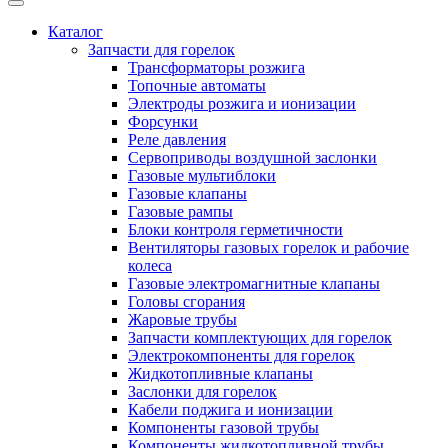
Каталог
Запчасти для горелок
Трансформаторы розжига
Топочные автоматы
Электроды розжига и ионизации
Форсунки
Реле давления
Сервоприводы воздушной заслонки
Газовые мультиблоки
Газовые клапаны
Газовые рампы
Блоки контроля герметичности
Вентиляторы газовых горелок и рабочие
колеса
Газовые электромагнитные клапаны
Головы сгорания
Жаровые трубы
Запчасти комплектующих для горелок
Электрокомпоненты для горелок
Жидкотопливные клапаны
Заслонки для горелок
Кабели поджига и ионизации
Компоненты газовой трубы
Компоненты жидкотопливной трубы