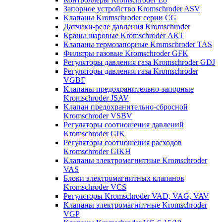
Запорное устройство Kromschroder ASV
Клапаны Kromschroder серии CG
Датчики-реле давления Kromschroder
Краны шаровые Kromschroder АКТ
Клапаны термозапорные Kromschroder TAS
Фильтры газовые Kromschroder GFK
Регуляторы давления газа Kromschroder GDJ
Регуляторы давления газа Kromschroder
VGBF
Клапаны предохранительно-запорные
Kromschroder JSAV
Клапан предохранительно-сбросной
Kromschroder VSBV
Регуляторы соотношения давлений
Kromschroder GIK
Регуляторы соотношения расходов
Kromschroder GIKH
Клапаны электромагнитные Kromschroder
VAS
Блоки электромагнитных клапанов
Kromschroder VCS
Регуляторы Kromschroder VAD, VAG, VAV
Клапаны электромагнитные Kromschroder
VGP