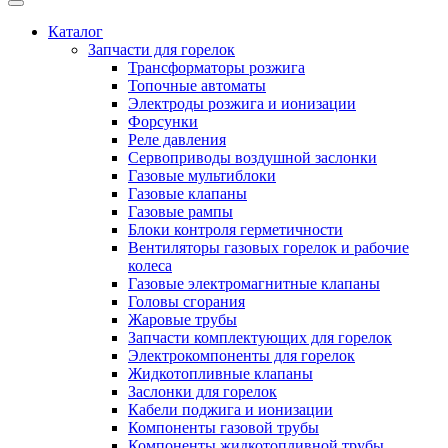
Каталог
Запчасти для горелок
Трансформаторы розжига
Топочные автоматы
Электроды розжига и ионизации
Форсунки
Реле давления
Сервоприводы воздушной заслонки
Газовые мультиблоки
Газовые клапаны
Газовые рампы
Блоки контроля герметичности
Вентиляторы газовых горелок и рабочие
колеса
Газовые электромагнитные клапаны
Головы сгорания
Жаровые трубы
Запчасти комплектующих для горелок
Электрокомпоненты для горелок
Жидкотопливные клапаны
Заслонки для горелок
Кабели поджига и ионизации
Компоненты газовой трубы
Компоненты жидкотопливной трубы