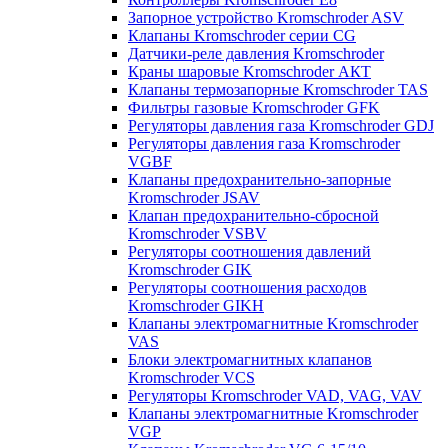
Запорное устройство Kromschroder ASV
Клапаны Kromschroder серии CG
Датчики-реле давления Kromschroder
Краны шаровые Kromschroder АКТ
Клапаны термозапорные Kromschroder TAS
Фильтры газовые Kromschroder GFK
Регуляторы давления газа Kromschroder GDJ
Регуляторы давления газа Kromschroder
VGBF
Клапаны предохранительно-запорные
Kromschroder JSAV
Клапан предохранительно-сбросной
Kromschroder VSBV
Регуляторы соотношения давлений
Kromschroder GIK
Регуляторы соотношения расходов
Kromschroder GIKH
Клапаны электромагнитные Kromschroder
VAS
Блоки электромагнитных клапанов
Kromschroder VCS
Регуляторы Kromschroder VAD, VAG, VAV
Клапаны электромагнитные Kromschroder
VGP