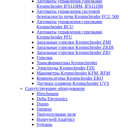
Автоматы управления горелками
Kromschroder IFS110IM, IFS111IM
Автоматы управления системой
безопасности печи Kromschroder FCU 500
Автоматы управления горелками
Kromschroder BCU
Автоматы управления горелками
Kromschroder PFU
Запальные горелки Kromschroder ZМI
Запальные горелки Kromschroder ZKIH
Запальные горелки Kromschroder ZIO
Горелки
Трансформаторы Kromschroder
Электроды Kromschroder FZE
Манометры Kromschroder KFM, RFM
Компенсаторы Kromschroder ЕКО
Датчики пламени Kromschroder UVS
Сопутствующее оборудование
Hirschmann
Delta Electronics
Dungs
Siemens
Твердотельные реле
Honeywell Analytics
Sylvania