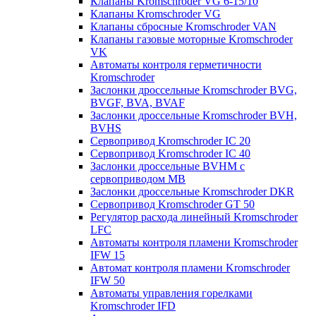
Клапаны Kromschroder VG 6-15/10
Клапаны Kromschroder VG
Клапаны сбросные Kromschroder VAN
Клапаны газовые моторные Kromschroder
VK
Автоматы контроля герметичности
Kromschroder
Заслонки дроссельные Kromschroder BVG,
BVGF, BVA, BVAF
Заслонки дроссельные Kromschroder BVH,
BVHS
Сервопривод Kromschroder IC 20
Сервопривод Kromschroder IC 40
Заслонки дроссельные BVHM с
сервоприводом МВ
Заслонки дроссельные Kromschroder DKR
Cервопривод Kromschroder GT 50
Регулятор расхода линейный Kromschroder
LFC
Автоматы контроля пламени Kromschroder
IFW 15
Автомат контроля пламени Kromschroder
IFW 50
Автоматы управления горелками
Kromschroder IFD