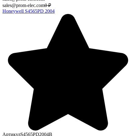
sales@prom-elec.com
0
₽
Honeywell S4565PD 2004
Артикул
S4565PD2004B