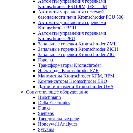
Автоматы управления горелками
Kromschroder IFS110IM, IFS111IM
Автоматы управления системой
безопасности печи Kromschroder FCU 500
Автоматы управления горелками
Kromschroder BCU
Автоматы управления горелками
Kromschroder PFU
Запальные горелки Kromschroder ZМI
Запальные горелки Kromschroder ZKIH
Запальные горелки Kromschroder ZIO
Горелки
Трансформаторы Kromschroder
Электроды Kromschroder FZE
Манометры Kromschroder KFM, RFM
Компенсаторы Kromschroder ЕКО
Датчики пламени Kromschroder UVS
Сопутствующее оборудование
Hirschmann
Delta Electronics
Dungs
Siemens
Твердотельные реле
Honeywell Analytics
Sylvania