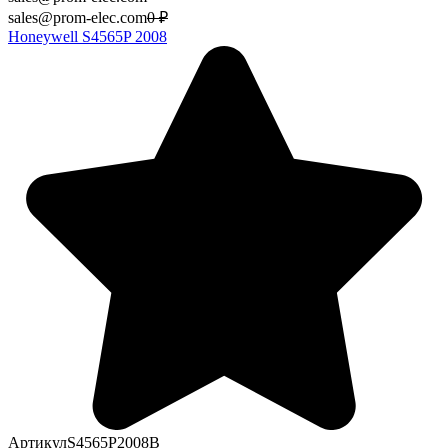
sales@prom-elec.com
0
₽
Honeywell S4565P 2008
Артикул
S4565P2008B