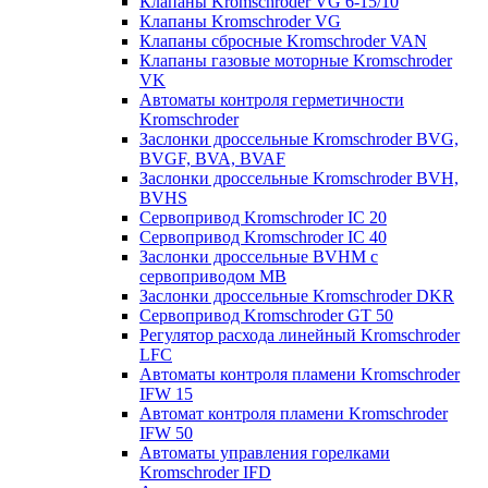
Клапаны Kromschroder VG 6-15/10
Клапаны Kromschroder VG
Клапаны сбросные Kromschroder VAN
Клапаны газовые моторные Kromschroder
VK
Автоматы контроля герметичности
Kromschroder
Заслонки дроссельные Kromschroder BVG,
BVGF, BVA, BVAF
Заслонки дроссельные Kromschroder BVH,
BVHS
Сервопривод Kromschroder IC 20
Сервопривод Kromschroder IC 40
Заслонки дроссельные BVHM с
сервоприводом МВ
Заслонки дроссельные Kromschroder DKR
Cервопривод Kromschroder GT 50
Регулятор расхода линейный Kromschroder
LFC
Автоматы контроля пламени Kromschroder
IFW 15
Автомат контроля пламени Kromschroder
IFW 50
Автоматы управления горелками
Kromschroder IFD