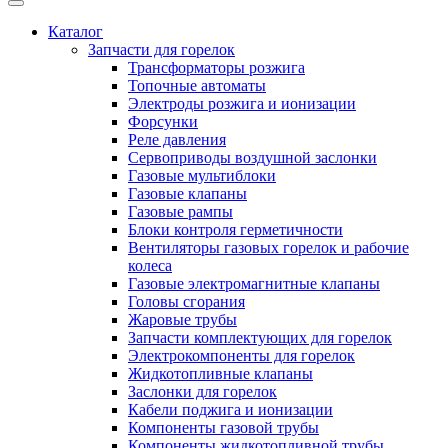
Каталог
Запчасти для горелок
Трансформаторы розжига
Топочные автоматы
Электроды розжига и ионизации
Форсунки
Реле давления
Сервоприводы воздушной заслонки
Газовые мультиблоки
Газовые клапаны
Газовые рампы
Блоки контроля герметичности
Вентиляторы газовых горелок и рабочие
колеса
Газовые электромагнитные клапаны
Головы сгорания
Жаровые трубы
Запчасти комплектующих для горелок
Электрокомпоненты для горелок
Жидкотопливные клапаны
Заслонки для горелок
Кабели поджига и ионизации
Компоненты газовой трубы
Компоненты жидкотопливной трубы