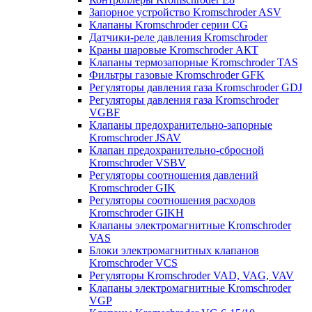
Запорное устройство Kromschroder ASV
Клапаны Kromschroder серии CG
Датчики-реле давления Kromschroder
Краны шаровые Kromschroder АКТ
Клапаны термозапорные Kromschroder TAS
Фильтры газовые Kromschroder GFK
Регуляторы давления газа Kromschroder GDJ
Регуляторы давления газа Kromschroder
VGBF
Клапаны предохранительно-запорные
Kromschroder JSAV
Клапан предохранительно-сбросной
Kromschroder VSBV
Регуляторы соотношения давлений
Kromschroder GIK
Регуляторы соотношения расходов
Kromschroder GIKH
Клапаны электромагнитные Kromschroder
VAS
Блоки электромагнитных клапанов
Kromschroder VCS
Регуляторы Kromschroder VAD, VAG, VAV
Клапаны электромагнитные Kromschroder
VGP