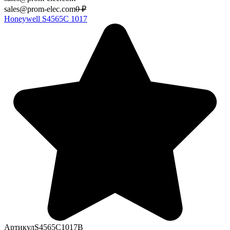
sales@prom-elec.com
0
₽
Honeywell S4565C 1017
Артикул
S4565C1017B