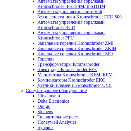
Автоматы управления горелками
Kromschroder IFS110IM, IFS111IM
Автоматы управления системой
безопасности печи Kromschroder FCU 500
Автоматы управления горелками
Kromschroder BCU
Автоматы управления горелками
Kromschroder PFU
Запальные горелки Kromschroder ZМI
Запальные горелки Kromschroder ZKIH
Запальные горелки Kromschroder ZIO
Горелки
Трансформаторы Kromschroder
Электроды Kromschroder FZE
Манометры Kromschroder KFM, RFM
Компенсаторы Kromschroder ЕКО
Датчики пламени Kromschroder UVS
Сопутствующее оборудование
Hirschmann
Delta Electronics
Dungs
Siemens
Твердотельные реле
Honeywell Analytics
Sylvania