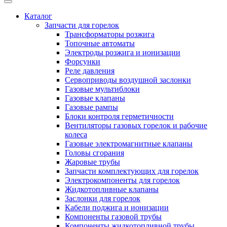
Каталог
Запчасти для горелок
Трансформаторы розжига
Топочные автоматы
Электроды розжига и ионизации
Форсунки
Реле давления
Сервоприводы воздушной заслонки
Газовые мультиблоки
Газовые клапаны
Газовые рампы
Блоки контроля герметичности
Вентиляторы газовых горелок и рабочие
колеса
Газовые электромагнитные клапаны
Головы сгорания
Жаровые трубы
Запчасти комплектующих для горелок
Электрокомпоненты для горелок
Жидкотопливные клапаны
Заслонки для горелок
Кабели поджига и ионизации
Компоненты газовой трубы
Компоненты жидкотопливной трубы