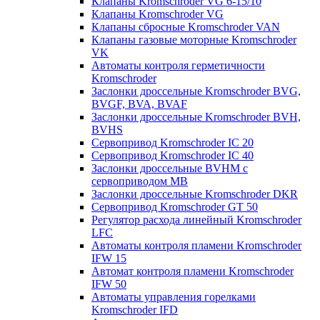
Клапаны Kromschroder VG 6-15/10
Клапаны Kromschroder VG
Клапаны сбросные Kromschroder VAN
Клапаны газовые моторные Kromschroder
VK
Автоматы контроля герметичности
Kromschroder
Заслонки дроссельные Kromschroder BVG,
BVGF, BVA, BVAF
Заслонки дроссельные Kromschroder BVH,
BVHS
Сервопривод Kromschroder IC 20
Сервопривод Kromschroder IC 40
Заслонки дроссельные BVHM с
сервоприводом МВ
Заслонки дроссельные Kromschroder DKR
Cервопривод Kromschroder GT 50
Регулятор расхода линейный Kromschroder
LFC
Автоматы контроля пламени Kromschroder
IFW 15
Автомат контроля пламени Kromschroder
IFW 50
Автоматы управления горелками
Kromschroder IFD