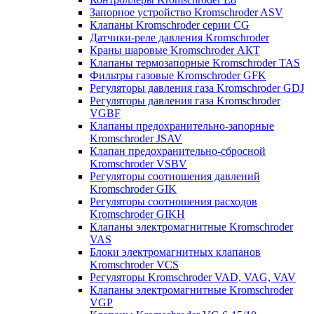
Запорное устройство Kromschroder ASV
Клапаны Kromschroder серии CG
Датчики-реле давления Kromschroder
Краны шаровые Kromschroder АКТ
Клапаны термозапорные Kromschroder TAS
Фильтры газовые Kromschroder GFK
Регуляторы давления газа Kromschroder GDJ
Регуляторы давления газа Kromschroder
VGBF
Клапаны предохранительно-запорные
Kromschroder JSAV
Клапан предохранительно-сбросной
Kromschroder VSBV
Регуляторы соотношения давлений
Kromschroder GIK
Регуляторы соотношения расходов
Kromschroder GIKH
Клапаны электромагнитные Kromschroder
VAS
Блоки электромагнитных клапанов
Kromschroder VCS
Регуляторы Kromschroder VAD, VAG, VAV
Клапаны электромагнитные Kromschroder
VGP