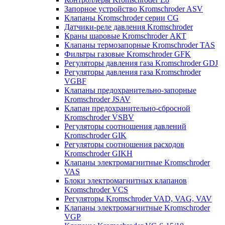
Запорное устройство Kromschroder ASV
Клапаны Kromschroder серии CG
Датчики-реле давления Kromschroder
Краны шаровые Kromschroder АКТ
Клапаны термозапорные Kromschroder TAS
Фильтры газовые Kromschroder GFK
Регуляторы давления газа Kromschroder GDJ
Регуляторы давления газа Kromschroder
VGBF
Клапаны предохранительно-запорные
Kromschroder JSAV
Клапан предохранительно-сбросной
Kromschroder VSBV
Регуляторы соотношения давлений
Kromschroder GIK
Регуляторы соотношения расходов
Kromschroder GIKH
Клапаны электромагнитные Kromschroder
VAS
Блоки электромагнитных клапанов
Kromschroder VCS
Регуляторы Kromschroder VAD, VAG, VAV
Клапаны электромагнитные Kromschroder
VGP