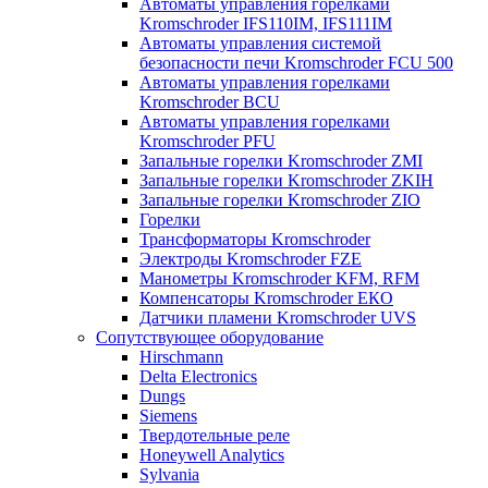
Автоматы управления горелками
Kromschroder IFS110IM, IFS111IM
Автоматы управления системой
безопасности печи Kromschroder FCU 500
Автоматы управления горелками
Kromschroder BCU
Автоматы управления горелками
Kromschroder PFU
Запальные горелки Kromschroder ZМI
Запальные горелки Kromschroder ZKIH
Запальные горелки Kromschroder ZIO
Горелки
Трансформаторы Kromschroder
Электроды Kromschroder FZE
Манометры Kromschroder KFM, RFM
Компенсаторы Kromschroder ЕКО
Датчики пламени Kromschroder UVS
Сопутствующее оборудование
Hirschmann
Delta Electronics
Dungs
Siemens
Твердотельные реле
Honeywell Analytics
Sylvania