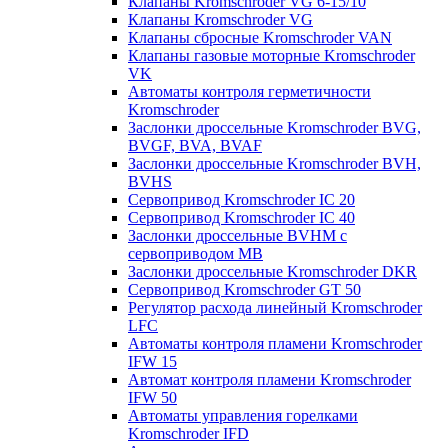
Клапаны Kromschroder VG 6-15/10
Клапаны Kromschroder VG
Клапаны сбросные Kromschroder VAN
Клапаны газовые моторные Kromschroder
VK
Автоматы контроля герметичности
Kromschroder
Заслонки дроссельные Kromschroder BVG,
BVGF, BVA, BVAF
Заслонки дроссельные Kromschroder BVH,
BVHS
Сервопривод Kromschroder IC 20
Сервопривод Kromschroder IC 40
Заслонки дроссельные BVHM с
сервоприводом МВ
Заслонки дроссельные Kromschroder DKR
Cервопривод Kromschroder GT 50
Регулятор расхода линейный Kromschroder
LFC
Автоматы контроля пламени Kromschroder
IFW 15
Автомат контроля пламени Kromschroder
IFW 50
Автоматы управления горелками
Kromschroder IFD