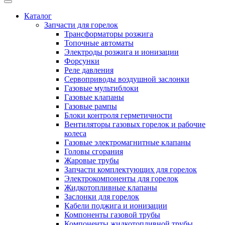
Каталог
Запчасти для горелок
Трансформаторы розжига
Топочные автоматы
Электроды розжига и ионизации
Форсунки
Реле давления
Сервоприводы воздушной заслонки
Газовые мультиблоки
Газовые клапаны
Газовые рампы
Блоки контроля герметичности
Вентиляторы газовых горелок и рабочие
колеса
Газовые электромагнитные клапаны
Головы сгорания
Жаровые трубы
Запчасти комплектующих для горелок
Электрокомпоненты для горелок
Жидкотопливные клапаны
Заслонки для горелок
Кабели поджига и ионизации
Компоненты газовой трубы
Компоненты жидкотопливной трубы