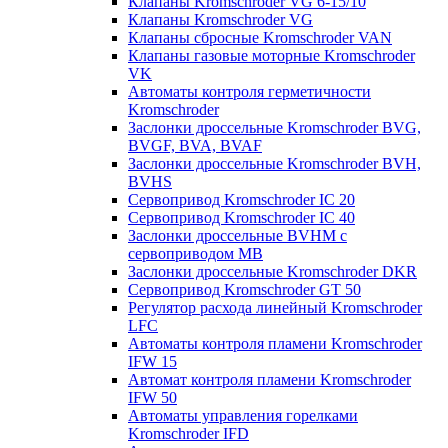
Клапаны Kromschroder VG 6-15/10
Клапаны Kromschroder VG
Клапаны сбросные Kromschroder VAN
Клапаны газовые моторные Kromschroder
VK
Автоматы контроля герметичности
Kromschroder
Заслонки дроссельные Kromschroder BVG,
BVGF, BVA, BVAF
Заслонки дроссельные Kromschroder BVH,
BVHS
Сервопривод Kromschroder IC 20
Сервопривод Kromschroder IC 40
Заслонки дроссельные BVHM с
сервоприводом МВ
Заслонки дроссельные Kromschroder DKR
Cервопривод Kromschroder GT 50
Регулятор расхода линейный Kromschroder
LFC
Автоматы контроля пламени Kromschroder
IFW 15
Автомат контроля пламени Kromschroder
IFW 50
Автоматы управления горелками
Kromschroder IFD