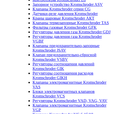
Запорное устройство Kromschroder ASV
Клапаны Kromschroder серии CG
Датчики-реле давления Kromschroder
Краны шаровые Kromschroder АКТ
Клапаны термозапорные Kromschroder TAS
Фильтры газовые Kromschroder GFK
Регуляторы давления газа Kromschroder GDJ
Регуляторы давления газа Kromschroder
VGBF
Клапаны предохранительно-запорные
Kromschroder JSAV
Клапан предохранительно-сбросной
Kromschroder VSBV
Регуляторы соотношения давлений
Kromschroder GIK
Регуляторы соотношения расходов
Kromschroder GIKH
Клапаны электромагнитные Kromschroder
VAS
Блоки электромагнитных клапанов
Kromschroder VCS
Регуляторы Kromschroder VAD, VAG, VAV
Клапаны электромагнитные Kromschroder
VGP