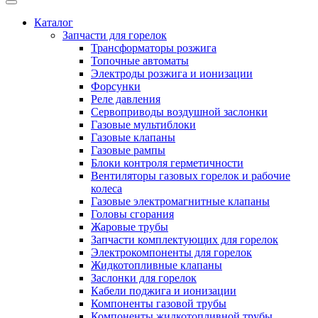
Каталог
Запчасти для горелок
Трансформаторы розжига
Топочные автоматы
Электроды розжига и ионизации
Форсунки
Реле давления
Сервоприводы воздушной заслонки
Газовые мультиблоки
Газовые клапаны
Газовые рампы
Блоки контроля герметичности
Вентиляторы газовых горелок и рабочие
колеса
Газовые электромагнитные клапаны
Головы сгорания
Жаровые трубы
Запчасти комплектующих для горелок
Электрокомпоненты для горелок
Жидкотопливные клапаны
Заслонки для горелок
Кабели поджига и ионизации
Компоненты газовой трубы
Компоненты жидкотопливной трубы