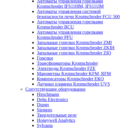
Автоматы управления горелками
Kromschroder IFS110IM, IFS111IM
Автоматы управления системой
безопасности печи Kromschroder FCU 500
Автоматы управления горелками
Kromschroder BCU
Автоматы управления горелками
Kromschroder PFU
Запальные горелки Kromschroder ZМI
Запальные горелки Kromschroder ZKIH
Запальные горелки Kromschroder ZIO
Горелки
Трансформаторы Kromschroder
Электроды Kromschroder FZE
Манометры Kromschroder KFM, RFM
Компенсаторы Kromschroder ЕКО
Датчики пламени Kromschroder UVS
Сопутствующее оборудование
Hirschmann
Delta Electronics
Dungs
Siemens
Твердотельные реле
Honeywell Analytics
Sylvania