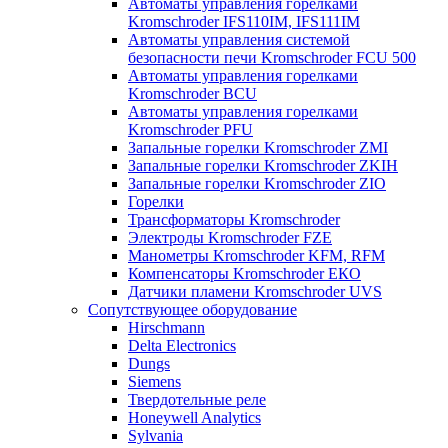
Автоматы управления горелками
Kromschroder IFS110IM, IFS111IM
Автоматы управления системой
безопасности печи Kromschroder FCU 500
Автоматы управления горелками
Kromschroder BCU
Автоматы управления горелками
Kromschroder PFU
Запальные горелки Kromschroder ZМI
Запальные горелки Kromschroder ZKIH
Запальные горелки Kromschroder ZIO
Горелки
Трансформаторы Kromschroder
Электроды Kromschroder FZE
Манометры Kromschroder KFM, RFM
Компенсаторы Kromschroder ЕКО
Датчики пламени Kromschroder UVS
Сопутствующее оборудование
Hirschmann
Delta Electronics
Dungs
Siemens
Твердотельные реле
Honeywell Analytics
Sylvania