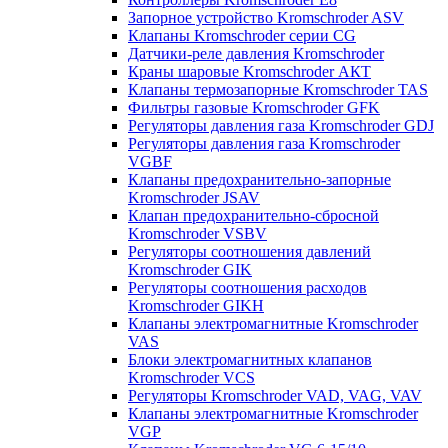
Запорное устройство Kromschroder ASV
Клапаны Kromschroder серии CG
Датчики-реле давления Kromschroder
Краны шаровые Kromschroder АКТ
Клапаны термозапорные Kromschroder TAS
Фильтры газовые Kromschroder GFK
Регуляторы давления газа Kromschroder GDJ
Регуляторы давления газа Kromschroder
VGBF
Клапаны предохранительно-запорные
Kromschroder JSAV
Клапан предохранительно-сбросной
Kromschroder VSBV
Регуляторы соотношения давлений
Kromschroder GIK
Регуляторы соотношения расходов
Kromschroder GIKH
Клапаны электромагнитные Kromschroder
VAS
Блоки электромагнитных клапанов
Kromschroder VCS
Регуляторы Kromschroder VAD, VAG, VAV
Клапаны электромагнитные Kromschroder
VGP