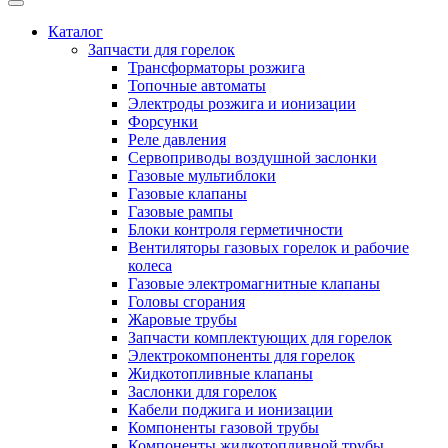
Каталог
Запчасти для горелок
Трансформаторы розжига
Топочные автоматы
Электроды розжига и ионизации
Форсунки
Реле давления
Сервоприводы воздушной заслонки
Газовые мультиблоки
Газовые клапаны
Газовые рампы
Блоки контроля герметичности
Вентиляторы газовых горелок и рабочие
колеса
Газовые электромагнитные клапаны
Головы сгорания
Жаровые трубы
Запчасти комплектующих для горелок
Электрокомпоненты для горелок
Жидкотопливные клапаны
Заслонки для горелок
Кабели поджига и ионизации
Компоненты газовой трубы
Компоненты жидкотопливной трубы