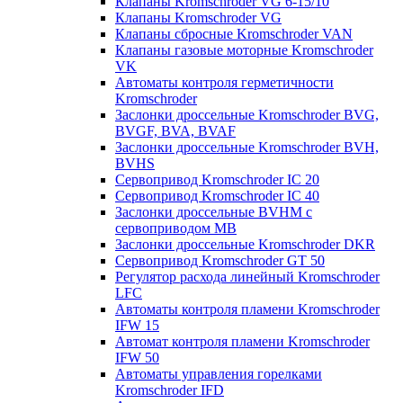
Клапаны Kromschroder VG 6-15/10
Клапаны Kromschroder VG
Клапаны сбросные Kromschroder VAN
Клапаны газовые моторные Kromschroder
VK
Автоматы контроля герметичности
Kromschroder
Заслонки дроссельные Kromschroder BVG,
BVGF, BVA, BVAF
Заслонки дроссельные Kromschroder BVH,
BVHS
Сервопривод Kromschroder IC 20
Сервопривод Kromschroder IC 40
Заслонки дроссельные BVHM с
сервоприводом МВ
Заслонки дроссельные Kromschroder DKR
Cервопривод Kromschroder GT 50
Регулятор расхода линейный Kromschroder
LFC
Автоматы контроля пламени Kromschroder
IFW 15
Автомат контроля пламени Kromschroder
IFW 50
Автоматы управления горелками
Kromschroder IFD