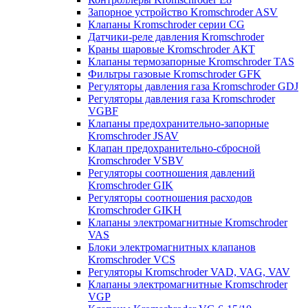
Запорное устройство Kromschroder ASV
Клапаны Kromschroder серии CG
Датчики-реле давления Kromschroder
Краны шаровые Kromschroder АКТ
Клапаны термозапорные Kromschroder TAS
Фильтры газовые Kromschroder GFK
Регуляторы давления газа Kromschroder GDJ
Регуляторы давления газа Kromschroder
VGBF
Клапаны предохранительно-запорные
Kromschroder JSAV
Клапан предохранительно-сбросной
Kromschroder VSBV
Регуляторы соотношения давлений
Kromschroder GIK
Регуляторы соотношения расходов
Kromschroder GIKH
Клапаны электромагнитные Kromschroder
VAS
Блоки электромагнитных клапанов
Kromschroder VCS
Регуляторы Kromschroder VAD, VAG, VAV
Клапаны электромагнитные Kromschroder
VGP