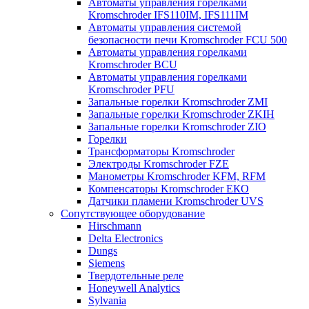
Автоматы управления горелками
Kromschroder IFS110IM, IFS111IM
Автоматы управления системой
безопасности печи Kromschroder FCU 500
Автоматы управления горелками
Kromschroder BCU
Автоматы управления горелками
Kromschroder PFU
Запальные горелки Kromschroder ZМI
Запальные горелки Kromschroder ZKIH
Запальные горелки Kromschroder ZIO
Горелки
Трансформаторы Kromschroder
Электроды Kromschroder FZE
Манометры Kromschroder KFM, RFM
Компенсаторы Kromschroder ЕКО
Датчики пламени Kromschroder UVS
Сопутствующее оборудование
Hirschmann
Delta Electronics
Dungs
Siemens
Твердотельные реле
Honeywell Analytics
Sylvania