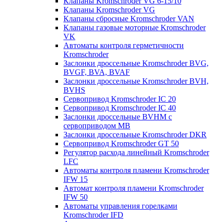
Клапаны Kromschroder VG 6-15/10
Клапаны Kromschroder VG
Клапаны сбросные Kromschroder VAN
Клапаны газовые моторные Kromschroder
VK
Автоматы контроля герметичности
Kromschroder
Заслонки дроссельные Kromschroder BVG,
BVGF, BVA, BVAF
Заслонки дроссельные Kromschroder BVH,
BVHS
Сервопривод Kromschroder IC 20
Сервопривод Kromschroder IC 40
Заслонки дроссельные BVHM с
сервоприводом МВ
Заслонки дроссельные Kromschroder DKR
Cервопривод Kromschroder GT 50
Регулятор расхода линейный Kromschroder
LFC
Автоматы контроля пламени Kromschroder
IFW 15
Автомат контроля пламени Kromschroder
IFW 50
Автоматы управления горелками
Kromschroder IFD