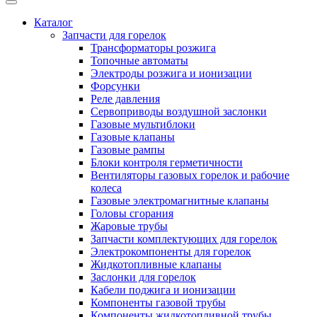
Каталог
Запчасти для горелок
Трансформаторы розжига
Топочные автоматы
Электроды розжига и ионизации
Форсунки
Реле давления
Сервоприводы воздушной заслонки
Газовые мультиблоки
Газовые клапаны
Газовые рампы
Блоки контроля герметичности
Вентиляторы газовых горелок и рабочие
колеса
Газовые электромагнитные клапаны
Головы сгорания
Жаровые трубы
Запчасти комплектующих для горелок
Электрокомпоненты для горелок
Жидкотопливные клапаны
Заслонки для горелок
Кабели поджига и ионизации
Компоненты газовой трубы
Компоненты жидкотопливной трубы