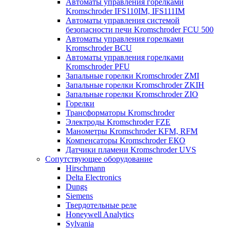
Автоматы управления горелками
Kromschroder IFS110IM, IFS111IM
Автоматы управления системой
безопасности печи Kromschroder FCU 500
Автоматы управления горелками
Kromschroder BCU
Автоматы управления горелками
Kromschroder PFU
Запальные горелки Kromschroder ZМI
Запальные горелки Kromschroder ZKIH
Запальные горелки Kromschroder ZIO
Горелки
Трансформаторы Kromschroder
Электроды Kromschroder FZE
Манометры Kromschroder KFM, RFM
Компенсаторы Kromschroder ЕКО
Датчики пламени Kromschroder UVS
Сопутствующее оборудование
Hirschmann
Delta Electronics
Dungs
Siemens
Твердотельные реле
Honeywell Analytics
Sylvania