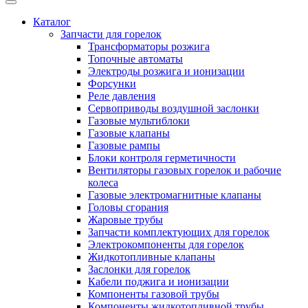
Каталог
Запчасти для горелок
Трансформаторы розжига
Топочные автоматы
Электроды розжига и ионизации
Форсунки
Реле давления
Сервоприводы воздушной заслонки
Газовые мультиблоки
Газовые клапаны
Газовые рампы
Блоки контроля герметичности
Вентиляторы газовых горелок и рабочие
колеса
Газовые электромагнитные клапаны
Головы сгорания
Жаровые трубы
Запчасти комплектующих для горелок
Электрокомпоненты для горелок
Жидкотопливные клапаны
Заслонки для горелок
Кабели поджига и ионизации
Компоненты газовой трубы
Компоненты жидкотопливной трубы