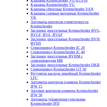
Клапаны Kromschroder VG 6-15/10
Клапаны Kromschroder VG
Клапаны сбросные Kromschroder VAN
Клапаны газовые моторные Kromschroder
VK
Автоматы контроля герметичности
Kromschroder
Заслонки дроссельные Kromschroder BVG,
BVGF, BVA, BVAF
Заслонки дроссельные Kromschroder BVH,
BVHS
Сервопривод Kromschroder IC 20
Сервопривод Kromschroder IC 40
Заслонки дроссельные BVHM с
сервоприводом МВ
Заслонки дроссельные Kromschroder DKR
Cервопривод Kromschroder GT 50
Регулятор расхода линейный Kromschroder
LFC
Автоматы контроля пламени Kromschroder
IFW 15
Автомат контроля пламени Kromschroder
IFW 50
Автоматы управления горелками
Kromschroder IFD