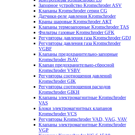
Запорное устройство Kromschroder ASV
Клапаны Kromschroder серии CG
Датчики-реле давления Kromschroder
Краны шаровые Kromschroder АКТ
Клапаны термозапорные Kromschroder TAS
Фильтры газовые Kromschroder GFK
Регуляторы давления газа Kromschroder GDJ
Регуляторы давления газа Kromschroder
VGBF
Клапаны предохранительно-запорные
Kromschroder JSAV
Клапан предохранительно-сбросной
Kromschroder VSBV
Регуляторы соотношения давлений
Kromschroder GIK
Регуляторы соотношения расходов
Kromschroder GIKH
Клапаны электромагнитные Kromschroder
VAS
Блоки электромагнитных клапанов
Kromschroder VCS
Регуляторы Kromschroder VAD, VAG, VAV
Клапаны электромагнитные Kromschroder
VGP