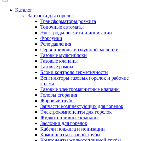
Каталог
Запчасти для горелок
Трансформаторы розжига
Топочные автоматы
Электроды розжига и ионизации
Форсунки
Реле давления
Сервоприводы воздушной заслонки
Газовые мультиблоки
Газовые клапаны
Газовые рампы
Блоки контроля герметичности
Вентиляторы газовых горелок и рабочие
колеса
Газовые электромагнитные клапаны
Головы сгорания
Жаровые трубы
Запчасти комплектующих для горелок
Электрокомпоненты для горелок
Жидкотопливные клапаны
Заслонки для горелок
Кабели поджига и ионизации
Компоненты газовой трубы
Компоненты жидкотопливной трубы