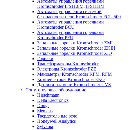
Автоматы управления горелками
Kromschroder IFS110IM, IFS111IM
Автоматы управления системой
безопасности печи Kromschroder FCU 500
Автоматы управления горелками
Kromschroder BCU
Автоматы управления горелками
Kromschroder PFU
Запальные горелки Kromschroder ZМI
Запальные горелки Kromschroder ZKIH
Запальные горелки Kromschroder ZIO
Горелки
Трансформаторы Kromschroder
Электроды Kromschroder FZE
Манометры Kromschroder KFM, RFM
Компенсаторы Kromschroder ЕКО
Датчики пламени Kromschroder UVS
Сопутствующее оборудование
Hirschmann
Delta Electronics
Dungs
Siemens
Твердотельные реле
Honeywell Analytics
Sylvania