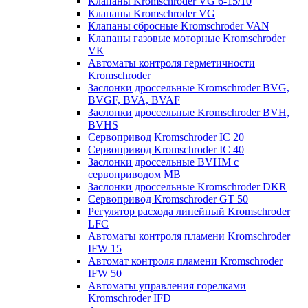
Клапаны Kromschroder VG 6-15/10
Клапаны Kromschroder VG
Клапаны сбросные Kromschroder VAN
Клапаны газовые моторные Kromschroder
VK
Автоматы контроля герметичности
Kromschroder
Заслонки дроссельные Kromschroder BVG,
BVGF, BVA, BVAF
Заслонки дроссельные Kromschroder BVH,
BVHS
Сервопривод Kromschroder IC 20
Сервопривод Kromschroder IC 40
Заслонки дроссельные BVHM с
сервоприводом МВ
Заслонки дроссельные Kromschroder DKR
Cервопривод Kromschroder GT 50
Регулятор расхода линейный Kromschroder
LFC
Автоматы контроля пламени Kromschroder
IFW 15
Автомат контроля пламени Kromschroder
IFW 50
Автоматы управления горелками
Kromschroder IFD