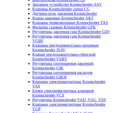
Запорное устройство Kromschroder ASV
Клапаны Kromschroder серии CG
Датчики-реле давления Kromschroder
Краны шаровые Kromschroder АКТ
Клапаны термозапорные Kromschroder TAS
Фильтры газовые Kromschroder GFK
Регуляторы давления газа Kromschroder GDJ
Регуляторы давления газа Kromschroder
VGBF
Клапаны предохранительно-запорные
Kromschroder JSAV
Клапан предохранительно-сбросной
Kromschroder VSBV
Регуляторы соотношения давлений
Kromschroder GIK
Регуляторы соотношения расходов
Kromschroder GIKH
Клапаны электромагнитные Kromschroder
VAS
Блоки электромагнитных клапанов
Kromschroder VCS
Регуляторы Kromschroder VAD, VAG, VAV
Клапаны электромагнитные Kromschroder
VGP