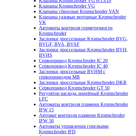
Клапаны Kromschroder VG 6-15/10
Клапаны Kromschroder VG
Клапаны сбросные Kromschroder VAN
Клапаны газовые моторные Kromschroder
VK
Автоматы контроля герметичности
Kromschroder
Заслонки дроссельные Kromschroder BVG,
BVGF, BVA, BVAF
Заслонки дроссельные Kromschroder BVH,
BVHS
Сервопривод Kromschroder IC 20
Сервопривод Kromschroder IC 40
Заслонки дроссельные BVHM с
сервоприводом МВ
Заслонки дроссельные Kromschroder DKR
Cервопривод Kromschroder GT 50
Регулятор расхода линейный Kromschroder
LFC
Автоматы контроля пламени Kromschroder
IFW 15
Автомат контроля пламени Kromschroder
IFW 50
Автоматы управления горелками
Kromschroder IFD