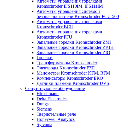
Автоматы управления горелками
Kromschroder IFS110IM, IFS111IM
Автоматы управления системой
безопасности печи Kromschroder FCU 500
Автоматы управления горелками
Kromschroder BCU
Автоматы управления горелками
Kromschroder PFU
Запальные горелки Kromschroder ZМI
Запальные горелки Kromschroder ZKIH
Запальные горелки Kromschroder ZIO
Горелки
Трансформаторы Kromschroder
Электроды Kromschroder FZE
Манометры Kromschroder KFM, RFM
Компенсаторы Kromschroder ЕКО
Датчики пламени Kromschroder UVS
Сопутствующее оборудование
Hirschmann
Delta Electronics
Dungs
Siemens
Твердотельные реле
Honeywell Analytics
Sylvania