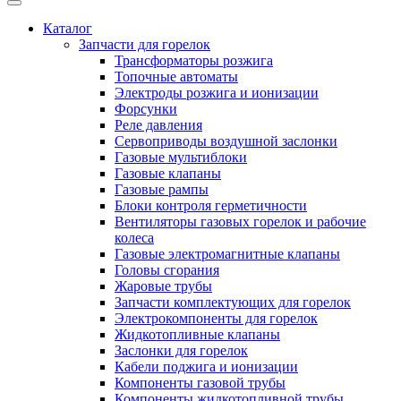
Каталог
Запчасти для горелок
Трансформаторы розжига
Топочные автоматы
Электроды розжига и ионизации
Форсунки
Реле давления
Сервоприводы воздушной заслонки
Газовые мультиблоки
Газовые клапаны
Газовые рампы
Блоки контроля герметичности
Вентиляторы газовых горелок и рабочие
колеса
Газовые электромагнитные клапаны
Головы сгорания
Жаровые трубы
Запчасти комплектующих для горелок
Электрокомпоненты для горелок
Жидкотопливные клапаны
Заслонки для горелок
Кабели поджига и ионизации
Компоненты газовой трубы
Компоненты жидкотопливной трубы