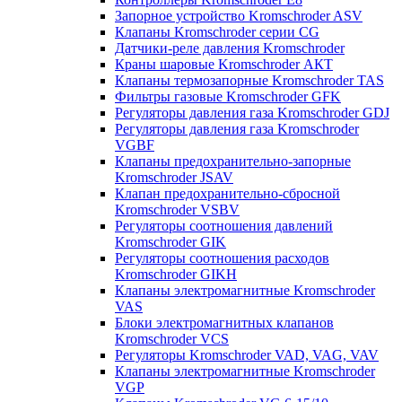
Запорное устройство Kromschroder ASV
Клапаны Kromschroder серии CG
Датчики-реле давления Kromschroder
Краны шаровые Kromschroder АКТ
Клапаны термозапорные Kromschroder TAS
Фильтры газовые Kromschroder GFK
Регуляторы давления газа Kromschroder GDJ
Регуляторы давления газа Kromschroder
VGBF
Клапаны предохранительно-запорные
Kromschroder JSAV
Клапан предохранительно-сбросной
Kromschroder VSBV
Регуляторы соотношения давлений
Kromschroder GIK
Регуляторы соотношения расходов
Kromschroder GIKH
Клапаны электромагнитные Kromschroder
VAS
Блоки электромагнитных клапанов
Kromschroder VCS
Регуляторы Kromschroder VAD, VAG, VAV
Клапаны электромагнитные Kromschroder
VGP