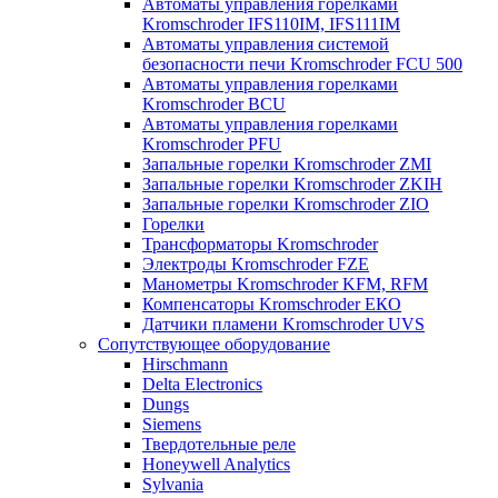
Автоматы управления горелками
Kromschroder IFS110IM, IFS111IM
Автоматы управления системой
безопасности печи Kromschroder FCU 500
Автоматы управления горелками
Kromschroder BCU
Автоматы управления горелками
Kromschroder PFU
Запальные горелки Kromschroder ZМI
Запальные горелки Kromschroder ZKIH
Запальные горелки Kromschroder ZIO
Горелки
Трансформаторы Kromschroder
Электроды Kromschroder FZE
Манометры Kromschroder KFM, RFM
Компенсаторы Kromschroder ЕКО
Датчики пламени Kromschroder UVS
Сопутствующее оборудование
Hirschmann
Delta Electronics
Dungs
Siemens
Твердотельные реле
Honeywell Analytics
Sylvania