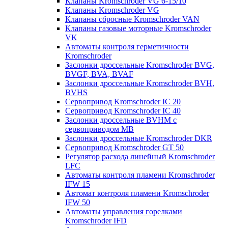
Клапаны Kromschroder VG 6-15/10
Клапаны Kromschroder VG
Клапаны сбросные Kromschroder VAN
Клапаны газовые моторные Kromschroder
VK
Автоматы контроля герметичности
Kromschroder
Заслонки дроссельные Kromschroder BVG,
BVGF, BVA, BVAF
Заслонки дроссельные Kromschroder BVH,
BVHS
Сервопривод Kromschroder IC 20
Сервопривод Kromschroder IC 40
Заслонки дроссельные BVHM с
сервоприводом МВ
Заслонки дроссельные Kromschroder DKR
Cервопривод Kromschroder GT 50
Регулятор расхода линейный Kromschroder
LFC
Автоматы контроля пламени Kromschroder
IFW 15
Автомат контроля пламени Kromschroder
IFW 50
Автоматы управления горелками
Kromschroder IFD