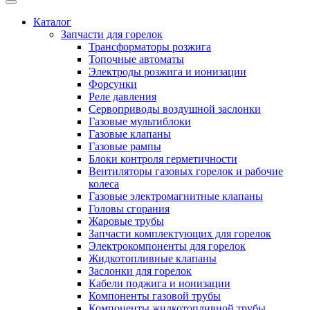
Каталог
Запчасти для горелок
Трансформаторы розжига
Топочные автоматы
Электроды розжига и ионизации
Форсунки
Реле давления
Сервоприводы воздушной заслонки
Газовые мультиблоки
Газовые клапаны
Газовые рампы
Блоки контроля герметичности
Вентиляторы газовых горелок и рабочие
колеса
Газовые электромагнитные клапаны
Головы сгорания
Жаровые трубы
Запчасти комплектующих для горелок
Электрокомпоненты для горелок
Жидкотопливные клапаны
Заслонки для горелок
Кабели поджига и ионизации
Компоненты газовой трубы
Компоненты жидкотопливной трубы