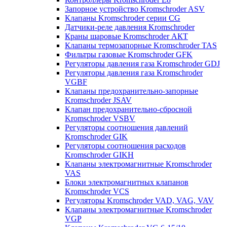
Запорное устройство Kromschroder ASV
Клапаны Kromschroder серии CG
Датчики-реле давления Kromschroder
Краны шаровые Kromschroder АКТ
Клапаны термозапорные Kromschroder TAS
Фильтры газовые Kromschroder GFK
Регуляторы давления газа Kromschroder GDJ
Регуляторы давления газа Kromschroder
VGBF
Клапаны предохранительно-запорные
Kromschroder JSAV
Клапан предохранительно-сбросной
Kromschroder VSBV
Регуляторы соотношения давлений
Kromschroder GIK
Регуляторы соотношения расходов
Kromschroder GIKH
Клапаны электромагнитные Kromschroder
VAS
Блоки электромагнитных клапанов
Kromschroder VCS
Регуляторы Kromschroder VAD, VAG, VAV
Клапаны электромагнитные Kromschroder
VGP