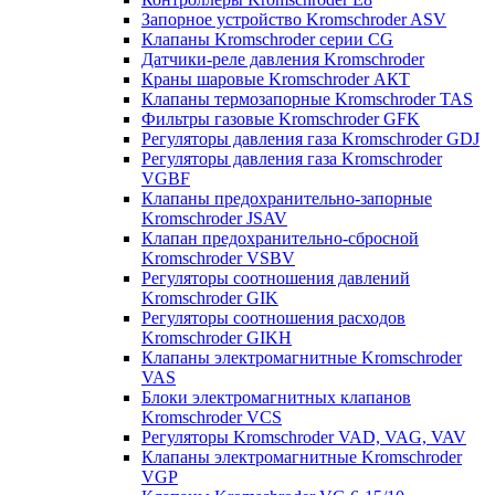
Запорное устройство Kromschroder ASV
Клапаны Kromschroder серии CG
Датчики-реле давления Kromschroder
Краны шаровые Kromschroder АКТ
Клапаны термозапорные Kromschroder TAS
Фильтры газовые Kromschroder GFK
Регуляторы давления газа Kromschroder GDJ
Регуляторы давления газа Kromschroder
VGBF
Клапаны предохранительно-запорные
Kromschroder JSAV
Клапан предохранительно-сбросной
Kromschroder VSBV
Регуляторы соотношения давлений
Kromschroder GIK
Регуляторы соотношения расходов
Kromschroder GIKH
Клапаны электромагнитные Kromschroder
VAS
Блоки электромагнитных клапанов
Kromschroder VCS
Регуляторы Kromschroder VAD, VAG, VAV
Клапаны электромагнитные Kromschroder
VGP