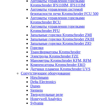
Автоматы управления горелками
Kromschroder IFS110IM, IFS111IM
Автоматы управления системой
безопасности печи Kromschroder FCU 500
Автоматы управления горелками
Kromschroder BCU
Автоматы управления горелками
Kromschroder PFU
Запальные горелки Kromschroder ZМI
Запальные горелки Kromschroder ZKIH
Запальные горелки Kromschroder ZIO
Горелки
Трансформаторы Kromschroder
Электроды Kromschroder FZE
Манометры Kromschroder KFM, RFM
Компенсаторы Kromschroder ЕКО
Датчики пламени Kromschroder UVS
Сопутствующее оборудование
Hirschmann
Delta Electronics
Dungs
Siemens
Твердотельные реле
Honeywell Analytics
Sylvania