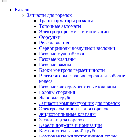
Каталог
Запчасти для горелок
Трансформаторы розжига
Топочные автоматы
Электроды розжига и ионизации
Форсунки
Реле давления
Сервоприводы воздушной заслонки
Газовые мультиблоки
Газовые клапаны
Газовые рампы
Блоки контроля герметичности
Вентиляторы газовых горелок и рабочие
колеса
Газовые электромагнитные клапаны
Головы сгорания
Жаровые трубы
Запчасти комплектующих для горелок
Электрокомпоненты для горелок
Жидкотопливные клапаны
Заслонки для горелок
Кабели поджига и ионизации
Компоненты газовой трубы
Компоненты жидкотопливной трубы