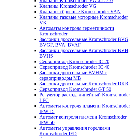
Клапаны Kromschroder VG 6-15/10
Клапаны Kromschroder VG
Клапаны сбросные Kromschroder VAN
Клапаны газовые моторные Kromschroder
VK
Автоматы контроля герметичности
Kromschroder
Заслонки дроссельные Kromschroder BVG,
BVGF, BVA, BVAF
Заслонки дроссельные Kromschroder BVH,
BVHS
Сервопривод Kromschroder IC 20
Сервопривод Kromschroder IC 40
Заслонки дроссельные BVHM с
сервоприводом МВ
Заслонки дроссельные Kromschroder DKR
Cервопривод Kromschroder GT 50
Регулятор расхода линейный Kromschroder
LFC
Автоматы контроля пламени Kromschroder
IFW 15
Автомат контроля пламени Kromschroder
IFW 50
Автоматы управления горелками
Kromschroder IFD