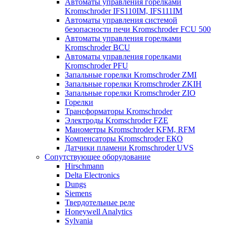
Автоматы управления горелками
Kromschroder IFS110IM, IFS111IM
Автоматы управления системой
безопасности печи Kromschroder FCU 500
Автоматы управления горелками
Kromschroder BCU
Автоматы управления горелками
Kromschroder PFU
Запальные горелки Kromschroder ZМI
Запальные горелки Kromschroder ZKIH
Запальные горелки Kromschroder ZIO
Горелки
Трансформаторы Kromschroder
Электроды Kromschroder FZE
Манометры Kromschroder KFM, RFM
Компенсаторы Kromschroder ЕКО
Датчики пламени Kromschroder UVS
Сопутствующее оборудование
Hirschmann
Delta Electronics
Dungs
Siemens
Твердотельные реле
Honeywell Analytics
Sylvania