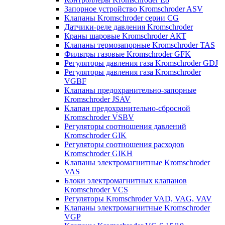
Запорное устройство Kromschroder ASV
Клапаны Kromschroder серии CG
Датчики-реле давления Kromschroder
Краны шаровые Kromschroder АКТ
Клапаны термозапорные Kromschroder TAS
Фильтры газовые Kromschroder GFK
Регуляторы давления газа Kromschroder GDJ
Регуляторы давления газа Kromschroder
VGBF
Клапаны предохранительно-запорные
Kromschroder JSAV
Клапан предохранительно-сбросной
Kromschroder VSBV
Регуляторы соотношения давлений
Kromschroder GIK
Регуляторы соотношения расходов
Kromschroder GIKH
Клапаны электромагнитные Kromschroder
VAS
Блоки электромагнитных клапанов
Kromschroder VCS
Регуляторы Kromschroder VAD, VAG, VAV
Клапаны электромагнитные Kromschroder
VGP