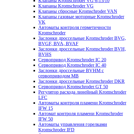
Клапаны Kromschroder VG 6-15/10
Клапаны Kromschroder VG
Клапаны сбросные Kromschroder VAN
Клапаны газовые моторные Kromschroder
VK
Автоматы контроля герметичности
Kromschroder
Заслонки дроссельные Kromschroder BVG,
BVGF, BVA, BVAF
Заслонки дроссельные Kromschroder BVH,
BVHS
Сервопривод Kromschroder IC 20
Сервопривод Kromschroder IC 40
Заслонки дроссельные BVHM с
сервоприводом МВ
Заслонки дроссельные Kromschroder DKR
Cервопривод Kromschroder GT 50
Регулятор расхода линейный Kromschroder
LFC
Автоматы контроля пламени Kromschroder
IFW 15
Автомат контроля пламени Kromschroder
IFW 50
Автоматы управления горелками
Kromschroder IFD