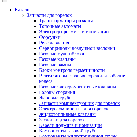
Каталог
Запчасти для горелок
Трансформаторы розжига
Топочные автоматы
Электроды розжига и ионизации
Форсунки
Реле давления
Сервоприводы воздушной заслонки
Газовые мультиблоки
Газовые клапаны
Газовые рампы
Блоки контроля герметичности
Вентиляторы газовых горелок и рабочие
колеса
Газовые электромагнитные клапаны
Головы сгорания
Жаровые трубы
Запчасти комплектующих для горелок
Электрокомпоненты для горелок
Жидкотопливные клапаны
Заслонки для горелок
Кабели поджига и ионизации
Компоненты газовой трубы
Компоненты жидкотопливной трубы