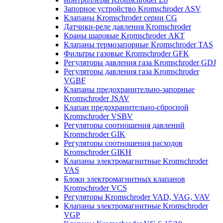
Запорное устройство Kromschroder ASV
Клапаны Kromschroder серии CG
Датчики-реле давления Kromschroder
Краны шаровые Kromschroder АКТ
Клапаны термозапорные Kromschroder TAS
Фильтры газовые Kromschroder GFK
Регуляторы давления газа Kromschroder GDJ
Регуляторы давления газа Kromschroder
VGBF
Клапаны предохранительно-запорные
Kromschroder JSAV
Клапан предохранительно-сбросной
Kromschroder VSBV
Регуляторы соотношения давлений
Kromschroder GIK
Регуляторы соотношения расходов
Kromschroder GIKH
Клапаны электромагнитные Kromschroder
VAS
Блоки электромагнитных клапанов
Kromschroder VCS
Регуляторы Kromschroder VAD, VAG, VAV
Клапаны электромагнитные Kromschroder
VGP