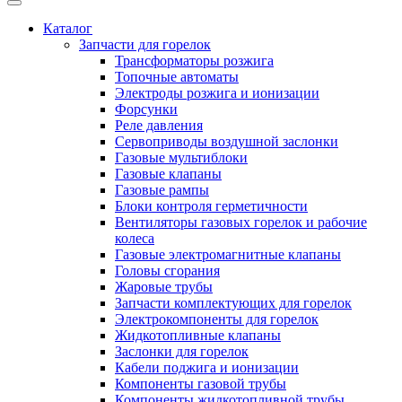
Каталог
Запчасти для горелок
Трансформаторы розжига
Топочные автоматы
Электроды розжига и ионизации
Форсунки
Реле давления
Сервоприводы воздушной заслонки
Газовые мультиблоки
Газовые клапаны
Газовые рампы
Блоки контроля герметичности
Вентиляторы газовых горелок и рабочие
колеса
Газовые электромагнитные клапаны
Головы сгорания
Жаровые трубы
Запчасти комплектующих для горелок
Электрокомпоненты для горелок
Жидкотопливные клапаны
Заслонки для горелок
Кабели поджига и ионизации
Компоненты газовой трубы
Компоненты жидкотопливной трубы