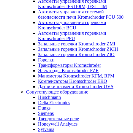
Автоматы управления горелками
Kromschroder IFS110IM, IFS111IM
Автоматы управления системой
безопасности печи Kromschroder FCU 500
Автоматы управления горелками
Kromschroder BCU
Автоматы управления горелками
Kromschroder PFU
Запальные горелки Kromschroder ZМI
Запальные горелки Kromschroder ZKIH
Запальные горелки Kromschroder ZIO
Горелки
Трансформаторы Kromschroder
Электроды Kromschroder FZE
Манометры Kromschroder KFM, RFM
Компенсаторы Kromschroder ЕКО
Датчики пламени Kromschroder UVS
Сопутствующее оборудование
Hirschmann
Delta Electronics
Dungs
Siemens
Твердотельные реле
Honeywell Analytics
Sylvania