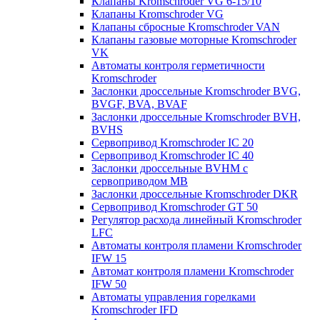
Клапаны Kromschroder VG 6-15/10
Клапаны Kromschroder VG
Клапаны сбросные Kromschroder VAN
Клапаны газовые моторные Kromschroder
VK
Автоматы контроля герметичности
Kromschroder
Заслонки дроссельные Kromschroder BVG,
BVGF, BVA, BVAF
Заслонки дроссельные Kromschroder BVH,
BVHS
Сервопривод Kromschroder IC 20
Сервопривод Kromschroder IC 40
Заслонки дроссельные BVHM с
сервоприводом МВ
Заслонки дроссельные Kromschroder DKR
Cервопривод Kromschroder GT 50
Регулятор расхода линейный Kromschroder
LFC
Автоматы контроля пламени Kromschroder
IFW 15
Автомат контроля пламени Kromschroder
IFW 50
Автоматы управления горелками
Kromschroder IFD