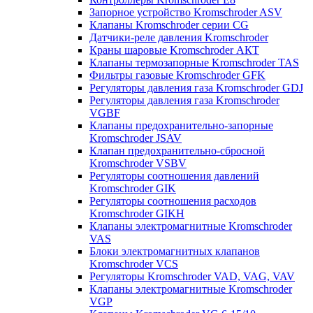
Запорное устройство Kromschroder ASV
Клапаны Kromschroder серии CG
Датчики-реле давления Kromschroder
Краны шаровые Kromschroder АКТ
Клапаны термозапорные Kromschroder TAS
Фильтры газовые Kromschroder GFK
Регуляторы давления газа Kromschroder GDJ
Регуляторы давления газа Kromschroder
VGBF
Клапаны предохранительно-запорные
Kromschroder JSAV
Клапан предохранительно-сбросной
Kromschroder VSBV
Регуляторы соотношения давлений
Kromschroder GIK
Регуляторы соотношения расходов
Kromschroder GIKH
Клапаны электромагнитные Kromschroder
VAS
Блоки электромагнитных клапанов
Kromschroder VCS
Регуляторы Kromschroder VAD, VAG, VAV
Клапаны электромагнитные Kromschroder
VGP