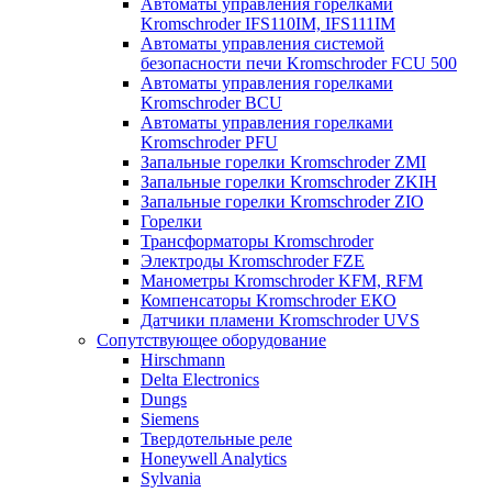
Автоматы управления горелками
Kromschroder IFS110IM, IFS111IM
Автоматы управления системой
безопасности печи Kromschroder FCU 500
Автоматы управления горелками
Kromschroder BCU
Автоматы управления горелками
Kromschroder PFU
Запальные горелки Kromschroder ZМI
Запальные горелки Kromschroder ZKIH
Запальные горелки Kromschroder ZIO
Горелки
Трансформаторы Kromschroder
Электроды Kromschroder FZE
Манометры Kromschroder KFM, RFM
Компенсаторы Kromschroder ЕКО
Датчики пламени Kromschroder UVS
Сопутствующее оборудование
Hirschmann
Delta Electronics
Dungs
Siemens
Твердотельные реле
Honeywell Analytics
Sylvania