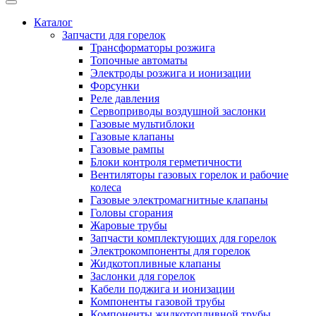
Каталог
Запчасти для горелок
Трансформаторы розжига
Топочные автоматы
Электроды розжига и ионизации
Форсунки
Реле давления
Сервоприводы воздушной заслонки
Газовые мультиблоки
Газовые клапаны
Газовые рампы
Блоки контроля герметичности
Вентиляторы газовых горелок и рабочие
колеса
Газовые электромагнитные клапаны
Головы сгорания
Жаровые трубы
Запчасти комплектующих для горелок
Электрокомпоненты для горелок
Жидкотопливные клапаны
Заслонки для горелок
Кабели поджига и ионизации
Компоненты газовой трубы
Компоненты жидкотопливной трубы