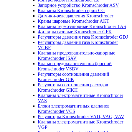
Запорное устройство Kromschroder ASV
Клапаны Kromschroder серии CG
Датчики-реле давления Kromschroder
Краны шаровые Kromschroder АКТ
Клапаны термозапорные Kromschroder TAS
Фильтры газовые Kromschroder GFK
Регуляторы давления газа Kromschroder GDJ
Регуляторы давления газа Kromschroder
VGBF
Клапаны предохранительно-запорные
Kromschroder JSAV
Клапан предохранительно-сбросной
Kromschroder VSBV
Регуляторы соотношения давлений
Kromschroder GIK
Регуляторы соотношения расходов
Kromschroder GIKH
Клапаны электромагнитные Kromschroder
VAS
Блоки электромагнитных клапанов
Kromschroder VCS
Регуляторы Kromschroder VAD, VAG, VAV
Клапаны электромагнитные Kromschroder
VGP