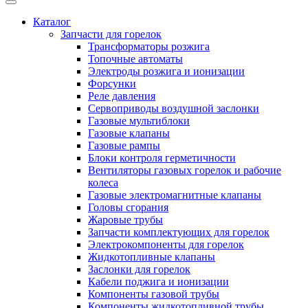
Каталог
Запчасти для горелок
Трансформаторы розжига
Топочные автоматы
Электроды розжига и ионизации
Форсунки
Реле давления
Сервоприводы воздушной заслонки
Газовые мультиблоки
Газовые клапаны
Газовые рампы
Блоки контроля герметичности
Вентиляторы газовых горелок и рабочие
колеса
Газовые электромагнитные клапаны
Головы сгорания
Жаровые трубы
Запчасти комплектующих для горелок
Электрокомпоненты для горелок
Жидкотопливные клапаны
Заслонки для горелок
Кабели поджига и ионизации
Компоненты газовой трубы
Компоненты жидкотопливной трубы