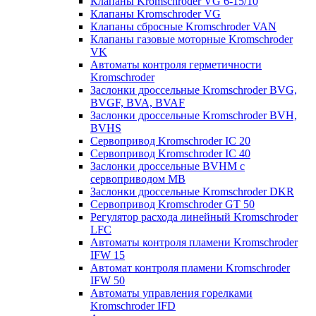
Клапаны Kromschroder VG 6-15/10
Клапаны Kromschroder VG
Клапаны сбросные Kromschroder VAN
Клапаны газовые моторные Kromschroder
VK
Автоматы контроля герметичности
Kromschroder
Заслонки дроссельные Kromschroder BVG,
BVGF, BVA, BVAF
Заслонки дроссельные Kromschroder BVH,
BVHS
Сервопривод Kromschroder IC 20
Сервопривод Kromschroder IC 40
Заслонки дроссельные BVHM с
сервоприводом МВ
Заслонки дроссельные Kromschroder DKR
Cервопривод Kromschroder GT 50
Регулятор расхода линейный Kromschroder
LFC
Автоматы контроля пламени Kromschroder
IFW 15
Автомат контроля пламени Kromschroder
IFW 50
Автоматы управления горелками
Kromschroder IFD