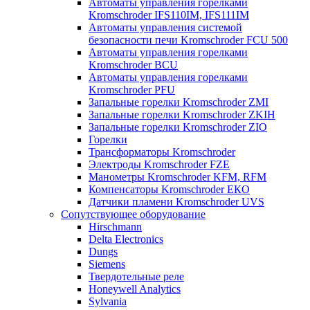
Автоматы управления горелками
Kromschroder IFS110IM, IFS111IM
Автоматы управления системой
безопасности печи Kromschroder FCU 500
Автоматы управления горелками
Kromschroder BCU
Автоматы управления горелками
Kromschroder PFU
Запальные горелки Kromschroder ZМI
Запальные горелки Kromschroder ZKIH
Запальные горелки Kromschroder ZIO
Горелки
Трансформаторы Kromschroder
Электроды Kromschroder FZE
Манометры Kromschroder KFM, RFM
Компенсаторы Kromschroder ЕКО
Датчики пламени Kromschroder UVS
Сопутствующее оборудование
Hirschmann
Delta Electronics
Dungs
Siemens
Твердотельные реле
Honeywell Analytics
Sylvania