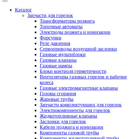
Каталог
Запчасти для горелок
Трансформаторы розжига
Топочные автоматы
Электроды розжига и ионизации
Форсунки
Реле давления
Сервоприводы воздушной заслонки
Газовые мультиблоки
Газовые клапаны
Газовые рампы
Блоки контроля герметичности
Вентиляторы газовых горелок и рабочие
колеса
Газовые электромагнитные клапаны
Головы сгорания
Жаровые трубы
Запчасти комплектующих для горелок
Электрокомпоненты для горелок
Жидкотопливные клапаны
Заслонки для горелок
Кабели поджига и ионизации
Компоненты газовой трубы
Компоненты жидкотопливной трубы