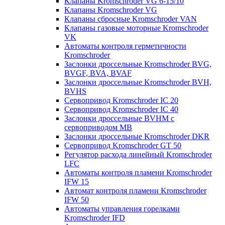
Клапаны Kromschroder VG 6-15/10
Клапаны Kromschroder VG
Клапаны сбросные Kromschroder VAN
Клапаны газовые моторные Kromschroder
VK
Автоматы контроля герметичности
Kromschroder
Заслонки дроссельные Kromschroder BVG,
BVGF, BVA, BVAF
Заслонки дроссельные Kromschroder BVH,
BVHS
Сервопривод Kromschroder IC 20
Сервопривод Kromschroder IC 40
Заслонки дроссельные BVHM с
сервоприводом МВ
Заслонки дроссельные Kromschroder DKR
Cервопривод Kromschroder GT 50
Регулятор расхода линейный Kromschroder
LFC
Автоматы контроля пламени Kromschroder
IFW 15
Автомат контроля пламени Kromschroder
IFW 50
Автоматы управления горелками
Kromschroder IFD