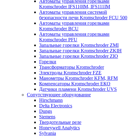
Автоматы управления горелками
Kromschroder IFS110IM, IFS111IM
Автоматы управления системой
безопасности печи Kromschroder FCU 500
Автоматы управления горелками
Kromschroder BCU
Автоматы управления горелками
Kromschroder PFU
Запальные горелки Kromschroder ZМI
Запальные горелки Kromschroder ZKIH
Запальные горелки Kromschroder ZIO
Горелки
Трансформаторы Kromschroder
Электроды Kromschroder FZE
Манометры Kromschroder KFM, RFM
Компенсаторы Kromschroder ЕКО
Датчики пламени Kromschroder UVS
Сопутствующее оборудование
Hirschmann
Delta Electronics
Dungs
Siemens
Твердотельные реле
Honeywell Analytics
Sylvania