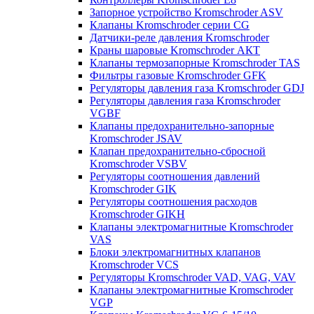
Запорное устройство Kromschroder ASV
Клапаны Kromschroder серии CG
Датчики-реле давления Kromschroder
Краны шаровые Kromschroder АКТ
Клапаны термозапорные Kromschroder TAS
Фильтры газовые Kromschroder GFK
Регуляторы давления газа Kromschroder GDJ
Регуляторы давления газа Kromschroder
VGBF
Клапаны предохранительно-запорные
Kromschroder JSAV
Клапан предохранительно-сбросной
Kromschroder VSBV
Регуляторы соотношения давлений
Kromschroder GIK
Регуляторы соотношения расходов
Kromschroder GIKH
Клапаны электромагнитные Kromschroder
VAS
Блоки электромагнитных клапанов
Kromschroder VCS
Регуляторы Kromschroder VAD, VAG, VAV
Клапаны электромагнитные Kromschroder
VGP