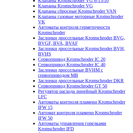
Клапаны Kromschroder VG 6-15/10
Клапаны Kromschroder VG
Клапаны сбросные Kromschroder VAN
Клапаны газовые моторные Kromschroder
VK
Автоматы контроля герметичности
Kromschroder
Заслонки дроссельные Kromschroder BVG,
BVGF, BVA, BVAF
Заслонки дроссельные Kromschroder BVH,
BVHS
Сервопривод Kromschroder IC 20
Сервопривод Kromschroder IC 40
Заслонки дроссельные BVHM с
сервоприводом МВ
Заслонки дроссельные Kromschroder DKR
Cервопривод Kromschroder GT 50
Регулятор расхода линейный Kromschroder
LFC
Автоматы контроля пламени Kromschroder
IFW 15
Автомат контроля пламени Kromschroder
IFW 50
Автоматы управления горелками
Kromschroder IFD