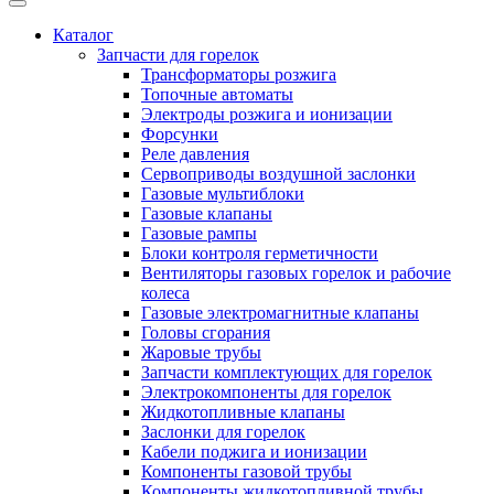
Каталог
Запчасти для горелок
Трансформаторы розжига
Топочные автоматы
Электроды розжига и ионизации
Форсунки
Реле давления
Сервоприводы воздушной заслонки
Газовые мультиблоки
Газовые клапаны
Газовые рампы
Блоки контроля герметичности
Вентиляторы газовых горелок и рабочие
колеса
Газовые электромагнитные клапаны
Головы сгорания
Жаровые трубы
Запчасти комплектующих для горелок
Электрокомпоненты для горелок
Жидкотопливные клапаны
Заслонки для горелок
Кабели поджига и ионизации
Компоненты газовой трубы
Компоненты жидкотопливной трубы