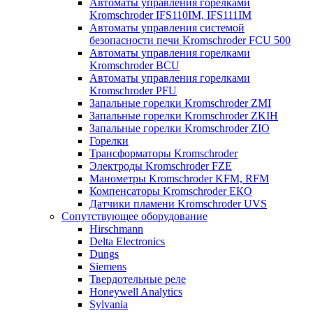
Автоматы управления горелками
Kromschroder IFS110IM, IFS111IM
Автоматы управления системой
безопасности печи Kromschroder FCU 500
Автоматы управления горелками
Kromschroder BCU
Автоматы управления горелками
Kromschroder PFU
Запальные горелки Kromschroder ZМI
Запальные горелки Kromschroder ZKIH
Запальные горелки Kromschroder ZIO
Горелки
Трансформаторы Kromschroder
Электроды Kromschroder FZE
Манометры Kromschroder KFM, RFM
Компенсаторы Kromschroder ЕКО
Датчики пламени Kromschroder UVS
Сопутствующее оборудование
Hirschmann
Delta Electronics
Dungs
Siemens
Твердотельные реле
Honeywell Analytics
Sylvania