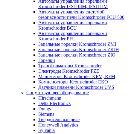
Автоматы управления горелками
Kromschroder IFS110IM, IFS111IM
Автоматы управления системой
безопасности печи Kromschroder FCU 500
Автоматы управления горелками
Kromschroder BCU
Автоматы управления горелками
Kromschroder PFU
Запальные горелки Kromschroder ZМI
Запальные горелки Kromschroder ZKIH
Запальные горелки Kromschroder ZIO
Горелки
Трансформаторы Kromschroder
Электроды Kromschroder FZE
Манометры Kromschroder KFM, RFM
Компенсаторы Kromschroder ЕКО
Датчики пламени Kromschroder UVS
Сопутствующее оборудование
Hirschmann
Delta Electronics
Dungs
Siemens
Твердотельные реле
Honeywell Analytics
Sylvania