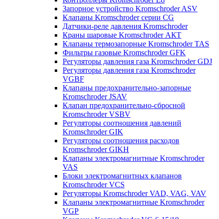
Запорное устройство Kromschroder ASV
Клапаны Kromschroder серии CG
Датчики-реле давления Kromschroder
Краны шаровые Kromschroder АКТ
Клапаны термозапорные Kromschroder TAS
Фильтры газовые Kromschroder GFK
Регуляторы давления газа Kromschroder GDJ
Регуляторы давления газа Kromschroder
VGBF
Клапаны предохранительно-запорные
Kromschroder JSAV
Клапан предохранительно-сбросной
Kromschroder VSBV
Регуляторы соотношения давлений
Kromschroder GIK
Регуляторы соотношения расходов
Kromschroder GIKH
Клапаны электромагнитные Kromschroder
VAS
Блоки электромагнитных клапанов
Kromschroder VCS
Регуляторы Kromschroder VAD, VAG, VAV
Клапаны электромагнитные Kromschroder
VGP