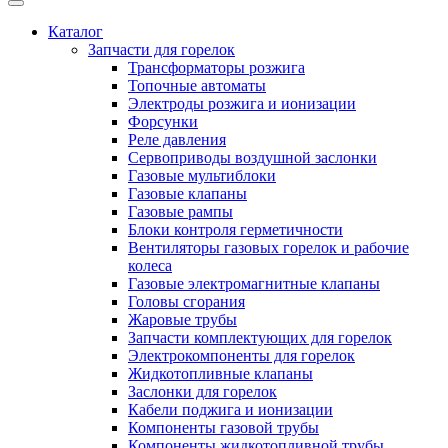
Каталог
Запчасти для горелок
Трансформаторы розжига
Топочные автоматы
Электроды розжига и ионизации
Форсунки
Реле давления
Сервоприводы воздушной заслонки
Газовые мультиблоки
Газовые клапаны
Газовые рампы
Блоки контроля герметичности
Вентиляторы газовых горелок и рабочие
колеса
Газовые электромагнитные клапаны
Головы сгорания
Жаровые трубы
Запчасти комплектующих для горелок
Электрокомпоненты для горелок
Жидкотопливные клапаны
Заслонки для горелок
Кабели поджига и ионизации
Компоненты газовой трубы
Компоненты жидкотопливной трубы