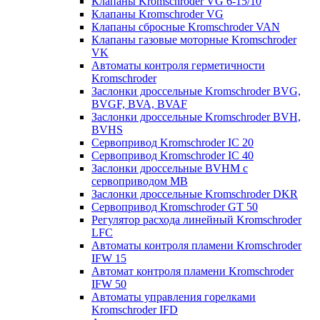
Клапаны Kromschroder VG 6-15/10
Клапаны Kromschroder VG
Клапаны сбросные Kromschroder VAN
Клапаны газовые моторные Kromschroder
VK
Автоматы контроля герметичности
Kromschroder
Заслонки дроссельные Kromschroder BVG,
BVGF, BVA, BVAF
Заслонки дроссельные Kromschroder BVH,
BVHS
Сервопривод Kromschroder IC 20
Сервопривод Kromschroder IC 40
Заслонки дроссельные BVHM с
сервоприводом МВ
Заслонки дроссельные Kromschroder DKR
Cервопривод Kromschroder GT 50
Регулятор расхода линейный Kromschroder
LFC
Автоматы контроля пламени Kromschroder
IFW 15
Автомат контроля пламени Kromschroder
IFW 50
Автоматы управления горелками
Kromschroder IFD