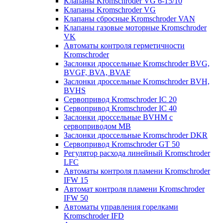
Клапаны Kromschroder VG 6-15/10
Клапаны Kromschroder VG
Клапаны сбросные Kromschroder VAN
Клапаны газовые моторные Kromschroder
VK
Автоматы контроля герметичности
Kromschroder
Заслонки дроссельные Kromschroder BVG,
BVGF, BVA, BVAF
Заслонки дроссельные Kromschroder BVH,
BVHS
Сервопривод Kromschroder IC 20
Сервопривод Kromschroder IC 40
Заслонки дроссельные BVHM с
сервоприводом МВ
Заслонки дроссельные Kromschroder DKR
Cервопривод Kromschroder GT 50
Регулятор расхода линейный Kromschroder
LFC
Автоматы контроля пламени Kromschroder
IFW 15
Автомат контроля пламени Kromschroder
IFW 50
Автоматы управления горелками
Kromschroder IFD