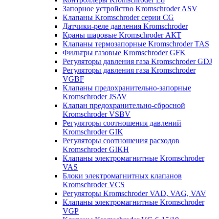
Запорное устройство Kromschroder ASV
Клапаны Kromschroder серии CG
Датчики-реле давления Kromschroder
Краны шаровые Kromschroder АКТ
Клапаны термозапорные Kromschroder TAS
Фильтры газовые Kromschroder GFK
Регуляторы давления газа Kromschroder GDJ
Регуляторы давления газа Kromschroder
VGBF
Клапаны предохранительно-запорные
Kromschroder JSAV
Клапан предохранительно-сбросной
Kromschroder VSBV
Регуляторы соотношения давлений
Kromschroder GIK
Регуляторы соотношения расходов
Kromschroder GIKH
Клапаны электромагнитные Kromschroder
VAS
Блоки электромагнитных клапанов
Kromschroder VCS
Регуляторы Kromschroder VAD, VAG, VAV
Клапаны электромагнитные Kromschroder
VGP