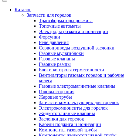
Каталог
Запчасти для горелок
Трансформаторы розжига
Топочные автоматы
Электроды розжига и ионизации
Форсунки
Реле давления
Сервоприводы воздушной заслонки
Газовые мультиблоки
Газовые клапаны
Газовые рампы
Блоки контроля герметичности
Вентиляторы газовых горелок и рабочие
колеса
Газовые электромагнитные клапаны
Головы сгорания
Жаровые трубы
Запчасти комплектующих для горелок
Электрокомпоненты для горелок
Жидкотопливные клапаны
Заслонки для горелок
Кабели поджига и ионизации
Компоненты газовой трубы
Компоненты жидкотопливной трубы