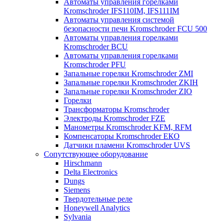
Автоматы управления горелками
Kromschroder IFS110IM, IFS111IM
Автоматы управления системой
безопасности печи Kromschroder FCU 500
Автоматы управления горелками
Kromschroder BCU
Автоматы управления горелками
Kromschroder PFU
Запальные горелки Kromschroder ZМI
Запальные горелки Kromschroder ZKIH
Запальные горелки Kromschroder ZIO
Горелки
Трансформаторы Kromschroder
Электроды Kromschroder FZE
Манометры Kromschroder KFM, RFM
Компенсаторы Kromschroder ЕКО
Датчики пламени Kromschroder UVS
Сопутствующее оборудование
Hirschmann
Delta Electronics
Dungs
Siemens
Твердотельные реле
Honeywell Analytics
Sylvania