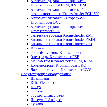
Автоматы управления горелками
Kromschroder IFS110IM, IFS111IM
Автоматы управления системой
безопасности печи Kromschroder FCU 500
Автоматы управления горелками
Kromschroder BCU
Автоматы управления горелками
Kromschroder PFU
Запальные горелки Kromschroder ZМI
Запальные горелки Kromschroder ZKIH
Запальные горелки Kromschroder ZIO
Горелки
Трансформаторы Kromschroder
Электроды Kromschroder FZE
Манометры Kromschroder KFM, RFM
Компенсаторы Kromschroder ЕКО
Датчики пламени Kromschroder UVS
Сопутствующее оборудование
Hirschmann
Delta Electronics
Dungs
Siemens
Твердотельные реле
Honeywell Analytics
Sylvania