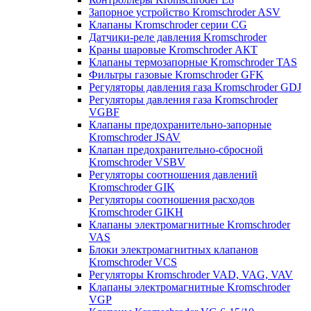
Запорное устройство Kromschroder ASV
Клапаны Kromschroder серии CG
Датчики-реле давления Kromschroder
Краны шаровые Kromschroder АКТ
Клапаны термозапорные Kromschroder TAS
Фильтры газовые Kromschroder GFK
Регуляторы давления газа Kromschroder GDJ
Регуляторы давления газа Kromschroder
VGBF
Клапаны предохранительно-запорные
Kromschroder JSAV
Клапан предохранительно-сбросной
Kromschroder VSBV
Регуляторы соотношения давлений
Kromschroder GIK
Регуляторы соотношения расходов
Kromschroder GIKH
Клапаны электромагнитные Kromschroder
VAS
Блоки электромагнитных клапанов
Kromschroder VCS
Регуляторы Kromschroder VAD, VAG, VAV
Клапаны электромагнитные Kromschroder
VGP