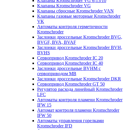
Клапаны Kromschroder VG 6-15/10
Клапаны Kromschroder VG
Клапаны сбросные Kromschroder VAN
Клапаны газовые моторные Kromschroder
VK
Автоматы контроля герметичности
Kromschroder
Заслонки дроссельные Kromschroder BVG,
BVGF, BVA, BVAF
Заслонки дроссельные Kromschroder BVH,
BVHS
Сервопривод Kromschroder IC 20
Сервопривод Kromschroder IC 40
Заслонки дроссельные BVHM с
сервоприводом МВ
Заслонки дроссельные Kromschroder DKR
Cервопривод Kromschroder GT 50
Регулятор расхода линейный Kromschroder
LFC
Автоматы контроля пламени Kromschroder
IFW 15
Автомат контроля пламени Kromschroder
IFW 50
Автоматы управления горелками
Kromschroder IFD