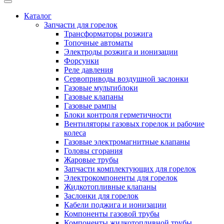
Каталог
Запчасти для горелок
Трансформаторы розжига
Топочные автоматы
Электроды розжига и ионизации
Форсунки
Реле давления
Сервоприводы воздушной заслонки
Газовые мультиблоки
Газовые клапаны
Газовые рампы
Блоки контроля герметичности
Вентиляторы газовых горелок и рабочие
колеса
Газовые электромагнитные клапаны
Головы сгорания
Жаровые трубы
Запчасти комплектующих для горелок
Электрокомпоненты для горелок
Жидкотопливные клапаны
Заслонки для горелок
Кабели поджига и ионизации
Компоненты газовой трубы
Компоненты жидкотопливной трубы