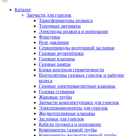
Каталог
Запчасти для горелок
Трансформаторы розжига
Топочные автоматы
Электроды розжига и ионизации
Форсунки
Реле давления
Сервоприводы воздушной заслонки
Газовые мультиблоки
Газовые клапаны
Газовые рампы
Блоки контроля герметичности
Вентиляторы газовых горелок и рабочие
колеса
Газовые электромагнитные клапаны
Головы сгорания
Жаровые трубы
Запчасти комплектующих для горелок
Электрокомпоненты для горелок
Жидкотопливные клапаны
Заслонки для горелок
Кабели поджига и ионизации
Компоненты газовой трубы
Компоненты жидкотопливной трубы