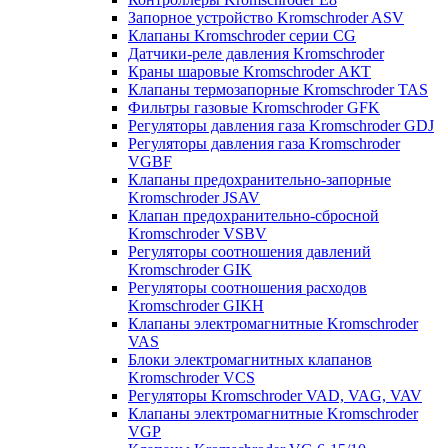
Запорное устройство Kromschroder ASV
Клапаны Kromschroder серии CG
Датчики-реле давления Kromschroder
Краны шаровые Kromschroder АКТ
Клапаны термозапорные Kromschroder TAS
Фильтры газовые Kromschroder GFK
Регуляторы давления газа Kromschroder GDJ
Регуляторы давления газа Kromschroder
VGBF
Клапаны предохранительно-запорные
Kromschroder JSAV
Клапан предохранительно-сбросной
Kromschroder VSBV
Регуляторы соотношения давлений
Kromschroder GIK
Регуляторы соотношения расходов
Kromschroder GIKH
Клапаны электромагнитные Kromschroder
VAS
Блоки электромагнитных клапанов
Kromschroder VCS
Регуляторы Kromschroder VAD, VAG, VAV
Клапаны электромагнитные Kromschroder
VGP