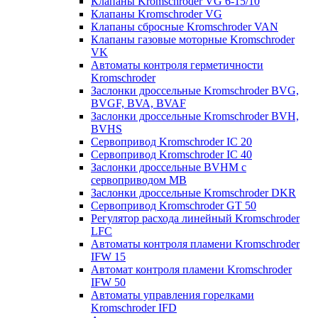
Клапаны Kromschroder VG 6-15/10
Клапаны Kromschroder VG
Клапаны сбросные Kromschroder VAN
Клапаны газовые моторные Kromschroder
VK
Автоматы контроля герметичности
Kromschroder
Заслонки дроссельные Kromschroder BVG,
BVGF, BVA, BVAF
Заслонки дроссельные Kromschroder BVH,
BVHS
Сервопривод Kromschroder IC 20
Сервопривод Kromschroder IC 40
Заслонки дроссельные BVHM с
сервоприводом МВ
Заслонки дроссельные Kromschroder DKR
Cервопривод Kromschroder GT 50
Регулятор расхода линейный Kromschroder
LFC
Автоматы контроля пламени Kromschroder
IFW 15
Автомат контроля пламени Kromschroder
IFW 50
Автоматы управления горелками
Kromschroder IFD