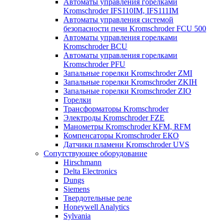
Автоматы управления горелками
Kromschroder IFS110IM, IFS111IM
Автоматы управления системой
безопасности печи Kromschroder FCU 500
Автоматы управления горелками
Kromschroder BCU
Автоматы управления горелками
Kromschroder PFU
Запальные горелки Kromschroder ZМI
Запальные горелки Kromschroder ZKIH
Запальные горелки Kromschroder ZIO
Горелки
Трансформаторы Kromschroder
Электроды Kromschroder FZE
Манометры Kromschroder KFM, RFM
Компенсаторы Kromschroder ЕКО
Датчики пламени Kromschroder UVS
Сопутствующее оборудование
Hirschmann
Delta Electronics
Dungs
Siemens
Твердотельные реле
Honeywell Analytics
Sylvania