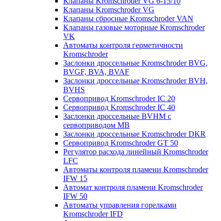
Клапаны Kromschroder VG 6-15/10
Клапаны Kromschroder VG
Клапаны сбросные Kromschroder VAN
Клапаны газовые моторные Kromschroder
VK
Автоматы контроля герметичности
Kromschroder
Заслонки дроссельные Kromschroder BVG,
BVGF, BVA, BVAF
Заслонки дроссельные Kromschroder BVH,
BVHS
Сервопривод Kromschroder IC 20
Сервопривод Kromschroder IC 40
Заслонки дроссельные BVHM с
сервоприводом МВ
Заслонки дроссельные Kromschroder DKR
Cервопривод Kromschroder GT 50
Регулятор расхода линейный Kromschroder
LFC
Автоматы контроля пламени Kromschroder
IFW 15
Автомат контроля пламени Kromschroder
IFW 50
Автоматы управления горелками
Kromschroder IFD