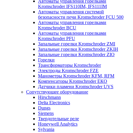
Автоматы управления горелками
Kromschroder IFS110IM, IFS111IM
Автоматы управления системой
безопасности печи Kromschroder FCU 500
Автоматы управления горелками
Kromschroder BCU
Автоматы управления горелками
Kromschroder PFU
Запальные горелки Kromschroder ZМI
Запальные горелки Kromschroder ZKIH
Запальные горелки Kromschroder ZIO
Горелки
Трансформаторы Kromschroder
Электроды Kromschroder FZE
Манометры Kromschroder KFM, RFM
Компенсаторы Kromschroder ЕКО
Датчики пламени Kromschroder UVS
Сопутствующее оборудование
Hirschmann
Delta Electronics
Dungs
Siemens
Твердотельные реле
Honeywell Analytics
Sylvania