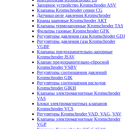
Запорное устройство Kromschroder ASV
Клапаны Kromschroder серии CG
Датчики-реле давления Kromschroder
Краны шаровые Kromschroder АКТ
Клапаны термозапорные Kromschroder TAS
Фильтры газовые Kromschroder GFK
Регуляторы давления газа Kromschroder GDJ
Регуляторы давления газа Kromschroder
VGBF
Клапаны предохранительно-запорные
Kromschroder JSAV
Клапан предохранительно-сбросной
Kromschroder VSBV
Регуляторы соотношения давлений
Kromschroder GIK
Регуляторы соотношения расходов
Kromschroder GIKH
Клапаны электромагнитные Kromschroder
VAS
Блоки электромагнитных клапанов
Kromschroder VCS
Регуляторы Kromschroder VAD, VAG, VAV
Клапаны электромагнитные Kromschroder
VGP