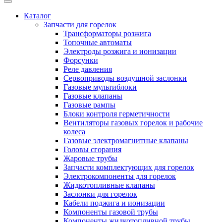
Каталог
Запчасти для горелок
Трансформаторы розжига
Топочные автоматы
Электроды розжига и ионизации
Форсунки
Реле давления
Сервоприводы воздушной заслонки
Газовые мультиблоки
Газовые клапаны
Газовые рампы
Блоки контроля герметичности
Вентиляторы газовых горелок и рабочие
колеса
Газовые электромагнитные клапаны
Головы сгорания
Жаровые трубы
Запчасти комплектующих для горелок
Электрокомпоненты для горелок
Жидкотопливные клапаны
Заслонки для горелок
Кабели поджига и ионизации
Компоненты газовой трубы
Компоненты жидкотопливной трубы