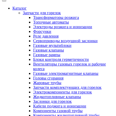
Каталог
Запчасти для горелок
Трансформаторы розжига
Топочные автоматы
Электроды розжига и ионизации
Форсунки
Реле давления
Сервоприводы воздушной заслонки
Газовые мультиблоки
Газовые клапаны
Газовые рампы
Блоки контроля герметичности
Вентиляторы газовых горелок и рабочие
колеса
Газовые электромагнитные клапаны
Головы сгорания
Жаровые трубы
Запчасти комплектующих для горелок
Электрокомпоненты для горелок
Жидкотопливные клапаны
Заслонки для горелок
Кабели поджига и ионизации
Компоненты газовой трубы
Компоненты жидкотопливной трубы