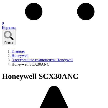
0
Корзина
Поиск
Главная
Honeywell
Электронные компоненты Honeywell
Honeywell SCX30ANC
Honeywell SCX30ANC