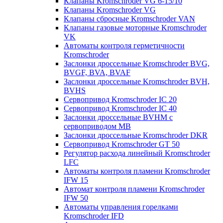
Клапаны Kromschroder VG 6-15/10
Клапаны Kromschroder VG
Клапаны сбросные Kromschroder VAN
Клапаны газовые моторные Kromschroder
VK
Автоматы контроля герметичности
Kromschroder
Заслонки дроссельные Kromschroder BVG,
BVGF, BVA, BVAF
Заслонки дроссельные Kromschroder BVH,
BVHS
Сервопривод Kromschroder IC 20
Сервопривод Kromschroder IC 40
Заслонки дроссельные BVHM с
сервоприводом МВ
Заслонки дроссельные Kromschroder DKR
Cервопривод Kromschroder GT 50
Регулятор расхода линейный Kromschroder
LFC
Автоматы контроля пламени Kromschroder
IFW 15
Автомат контроля пламени Kromschroder
IFW 50
Автоматы управления горелками
Kromschroder IFD