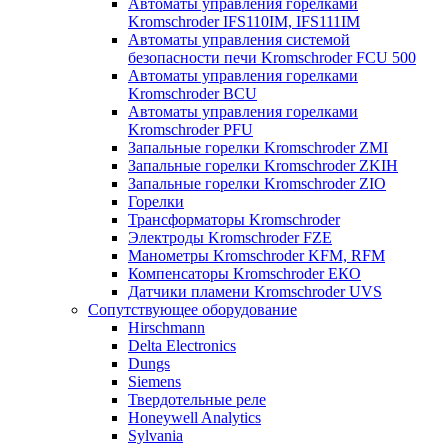
Автоматы управления горелками
Kromschroder IFS110IM, IFS111IM
Автоматы управления системой
безопасности печи Kromschroder FCU 500
Автоматы управления горелками
Kromschroder BCU
Автоматы управления горелками
Kromschroder PFU
Запальные горелки Kromschroder ZМI
Запальные горелки Kromschroder ZKIH
Запальные горелки Kromschroder ZIO
Горелки
Трансформаторы Kromschroder
Электроды Kromschroder FZE
Манометры Kromschroder KFM, RFM
Компенсаторы Kromschroder ЕКО
Датчики пламени Kromschroder UVS
Сопутствующее оборудование
Hirschmann
Delta Electronics
Dungs
Siemens
Твердотельные реле
Honeywell Analytics
Sylvania