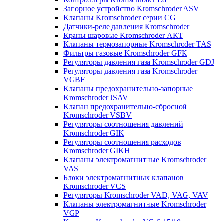
Запорное устройство Kromschroder ASV
Клапаны Kromschroder серии CG
Датчики-реле давления Kromschroder
Краны шаровые Kromschroder АКТ
Клапаны термозапорные Kromschroder TAS
Фильтры газовые Kromschroder GFK
Регуляторы давления газа Kromschroder GDJ
Регуляторы давления газа Kromschroder
VGBF
Клапаны предохранительно-запорные
Kromschroder JSAV
Клапан предохранительно-сбросной
Kromschroder VSBV
Регуляторы соотношения давлений
Kromschroder GIK
Регуляторы соотношения расходов
Kromschroder GIKH
Клапаны электромагнитные Kromschroder
VAS
Блоки электромагнитных клапанов
Kromschroder VCS
Регуляторы Kromschroder VAD, VAG, VAV
Клапаны электромагнитные Kromschroder
VGP