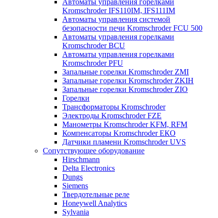
Автоматы управления горелками
Kromschroder IFS110IM, IFS111IM
Автоматы управления системой
безопасности печи Kromschroder FCU 500
Автоматы управления горелками
Kromschroder BCU
Автоматы управления горелками
Kromschroder PFU
Запальные горелки Kromschroder ZМI
Запальные горелки Kromschroder ZKIH
Запальные горелки Kromschroder ZIO
Горелки
Трансформаторы Kromschroder
Электроды Kromschroder FZE
Манометры Kromschroder KFM, RFM
Компенсаторы Kromschroder ЕКО
Датчики пламени Kromschroder UVS
Сопутствующее оборудование
Hirschmann
Delta Electronics
Dungs
Siemens
Твердотельные реле
Honeywell Analytics
Sylvania