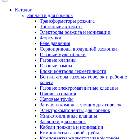
Каталог
Запчасти для горелок
Трансформаторы розжига
Топочные автоматы
Электроды розжига и ионизации
Форсунки
Реле давления
Сервоприводы воздушной заслонки
Газовые мультиблоки
Газовые клапаны
Газовые рампы
Блоки контроля герметичности
Вентиляторы газовых горелок и рабочие
колеса
Газовые электромагнитные клапаны
Головы сгорания
Жаровые трубы
Запчасти комплектующих для горелок
Электрокомпоненты для горелок
Жидкотопливные клапаны
Заслонки для горелок
Кабели поджига и ионизации
Компоненты газовой трубы
Компоненты жидкотопливной трубы