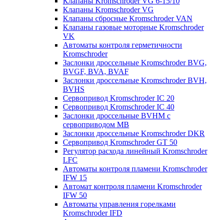
Клапаны Kromschroder VG 6-15/10
Клапаны Kromschroder VG
Клапаны сбросные Kromschroder VAN
Клапаны газовые моторные Kromschroder
VK
Автоматы контроля герметичности
Kromschroder
Заслонки дроссельные Kromschroder BVG,
BVGF, BVA, BVAF
Заслонки дроссельные Kromschroder BVH,
BVHS
Сервопривод Kromschroder IC 20
Сервопривод Kromschroder IC 40
Заслонки дроссельные BVHM с
сервоприводом МВ
Заслонки дроссельные Kromschroder DKR
Cервопривод Kromschroder GT 50
Регулятор расхода линейный Kromschroder
LFC
Автоматы контроля пламени Kromschroder
IFW 15
Автомат контроля пламени Kromschroder
IFW 50
Автоматы управления горелками
Kromschroder IFD