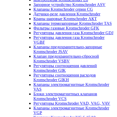
Запорное устройство Kromschroder ASV
Клапаны Kromschroder серии CG
Датчики-реле давления Kromschroder
Краны шаровые Kromschroder АКТ
Клапаны термозапорные Kromschroder TAS
Фильтры газовые Kromschroder GFK
Регуляторы давления газа Kromschroder GDJ
Регуляторы давления газа Kromschroder
VGBF
Клапаны предохранительно-запорные
Kromschroder JSAV
Клапан предохранительно-сбросной
Kromschroder VSBV
Регуляторы соотношения давлений
Kromschroder GIK
Регуляторы соотношения расходов
Kromschroder GIKH
Клапаны электромагнитные Kromschroder
VAS
Блоки электромагнитных клапанов
Kromschroder VCS
Регуляторы Kromschroder VAD, VAG, VAV
Клапаны электромагнитные Kromschroder
VGP