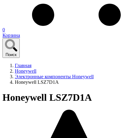
0
Корзина
Поиск
Главная
Honeywell
Электронные компоненты Honeywell
Honeywell LSZ7D1A
Honeywell LSZ7D1A