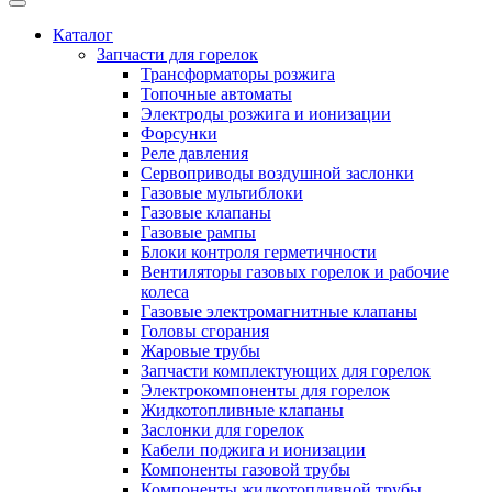
Каталог
Запчасти для горелок
Трансформаторы розжига
Топочные автоматы
Электроды розжига и ионизации
Форсунки
Реле давления
Сервоприводы воздушной заслонки
Газовые мультиблоки
Газовые клапаны
Газовые рампы
Блоки контроля герметичности
Вентиляторы газовых горелок и рабочие
колеса
Газовые электромагнитные клапаны
Головы сгорания
Жаровые трубы
Запчасти комплектующих для горелок
Электрокомпоненты для горелок
Жидкотопливные клапаны
Заслонки для горелок
Кабели поджига и ионизации
Компоненты газовой трубы
Компоненты жидкотопливной трубы