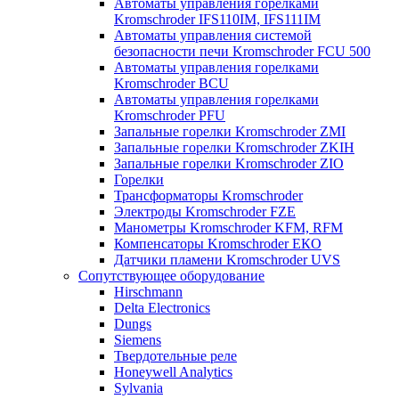
Автоматы управления горелками
Kromschroder IFS110IM, IFS111IM
Автоматы управления системой
безопасности печи Kromschroder FCU 500
Автоматы управления горелками
Kromschroder BCU
Автоматы управления горелками
Kromschroder PFU
Запальные горелки Kromschroder ZМI
Запальные горелки Kromschroder ZKIH
Запальные горелки Kromschroder ZIO
Горелки
Трансформаторы Kromschroder
Электроды Kromschroder FZE
Манометры Kromschroder KFM, RFM
Компенсаторы Kromschroder ЕКО
Датчики пламени Kromschroder UVS
Сопутствующее оборудование
Hirschmann
Delta Electronics
Dungs
Siemens
Твердотельные реле
Honeywell Analytics
Sylvania