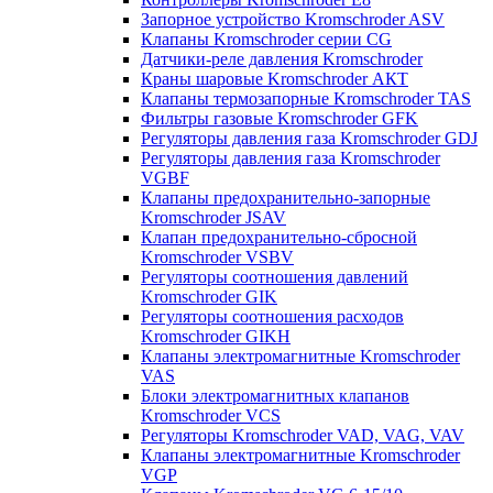
Запорное устройство Kromschroder ASV
Клапаны Kromschroder серии CG
Датчики-реле давления Kromschroder
Краны шаровые Kromschroder АКТ
Клапаны термозапорные Kromschroder TAS
Фильтры газовые Kromschroder GFK
Регуляторы давления газа Kromschroder GDJ
Регуляторы давления газа Kromschroder
VGBF
Клапаны предохранительно-запорные
Kromschroder JSAV
Клапан предохранительно-сбросной
Kromschroder VSBV
Регуляторы соотношения давлений
Kromschroder GIK
Регуляторы соотношения расходов
Kromschroder GIKH
Клапаны электромагнитные Kromschroder
VAS
Блоки электромагнитных клапанов
Kromschroder VCS
Регуляторы Kromschroder VAD, VAG, VAV
Клапаны электромагнитные Kromschroder
VGP