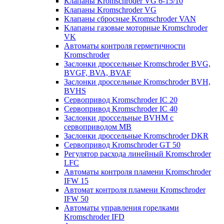
Клапаны Kromschroder VG 6-15/10
Клапаны Kromschroder VG
Клапаны сбросные Kromschroder VAN
Клапаны газовые моторные Kromschroder
VK
Автоматы контроля герметичности
Kromschroder
Заслонки дроссельные Kromschroder BVG,
BVGF, BVA, BVAF
Заслонки дроссельные Kromschroder BVH,
BVHS
Сервопривод Kromschroder IC 20
Сервопривод Kromschroder IC 40
Заслонки дроссельные BVHM с
сервоприводом МВ
Заслонки дроссельные Kromschroder DKR
Cервопривод Kromschroder GT 50
Регулятор расхода линейный Kromschroder
LFC
Автоматы контроля пламени Kromschroder
IFW 15
Автомат контроля пламени Kromschroder
IFW 50
Автоматы управления горелками
Kromschroder IFD