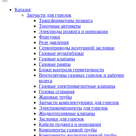
Каталог
Запчасти для горелок
Трансформаторы розжига
Топочные автоматы
Электроды розжига и ионизации
Форсунки
Реле давления
Сервоприводы воздушной заслонки
Газовые мультиблоки
Газовые клапаны
Газовые рампы
Блоки контроля герметичности
Вентиляторы газовых горелок и рабочие
колеса
Газовые электромагнитные клапаны
Головы сгорания
Жаровые трубы
Запчасти комплектующих для горелок
Электрокомпоненты для горелок
Жидкотопливные клапаны
Заслонки для горелок
Кабели поджига и ионизации
Компоненты газовой трубы
Компоненты жидкотопливной трубы