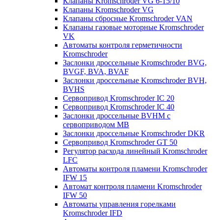
Клапаны Kromschroder VG 6-15/10
Клапаны Kromschroder VG
Клапаны сбросные Kromschroder VAN
Клапаны газовые моторные Kromschroder
VK
Автоматы контроля герметичности
Kromschroder
Заслонки дроссельные Kromschroder BVG,
BVGF, BVA, BVAF
Заслонки дроссельные Kromschroder BVH,
BVHS
Сервопривод Kromschroder IC 20
Сервопривод Kromschroder IC 40
Заслонки дроссельные BVHM с
сервоприводом МВ
Заслонки дроссельные Kromschroder DKR
Cервопривод Kromschroder GT 50
Регулятор расхода линейный Kromschroder
LFC
Автоматы контроля пламени Kromschroder
IFW 15
Автомат контроля пламени Kromschroder
IFW 50
Автоматы управления горелками
Kromschroder IFD