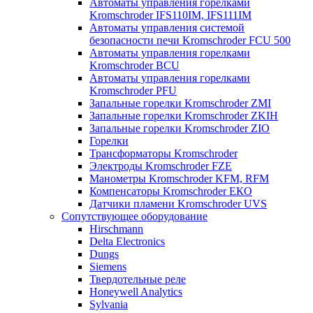
Автоматы управления горелками
Kromschroder IFS110IM, IFS111IM
Автоматы управления системой
безопасности печи Kromschroder FCU 500
Автоматы управления горелками
Kromschroder BCU
Автоматы управления горелками
Kromschroder PFU
Запальные горелки Kromschroder ZМI
Запальные горелки Kromschroder ZKIH
Запальные горелки Kromschroder ZIO
Горелки
Трансформаторы Kromschroder
Электроды Kromschroder FZE
Манометры Kromschroder KFM, RFM
Компенсаторы Kromschroder ЕКО
Датчики пламени Kromschroder UVS
Сопутствующее оборудование
Hirschmann
Delta Electronics
Dungs
Siemens
Твердотельные реле
Honeywell Analytics
Sylvania