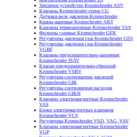
Запорное устройство Kromschroder ASV
Клапаны Kromschroder серии CG
Датчики-реле давления Kromschroder
Краны шаровые Kromschroder АКТ
Клапаны термозапорные Kromschroder TAS
Фильтры газовые Kromschroder GFK
Регуляторы давления газа Kromschroder GDJ
Регуляторы давления газа Kromschroder
VGBF
Клапаны предохранительно-запорные
Kromschroder JSAV
Клапан предохранительно-сбросной
Kromschroder VSBV
Регуляторы соотношения давлений
Kromschroder GIK
Регуляторы соотношения расходов
Kromschroder GIKH
Клапаны электромагнитные Kromschroder
VAS
Блоки электромагнитных клапанов
Kromschroder VCS
Регуляторы Kromschroder VAD, VAG, VAV
Клапаны электромагнитные Kromschroder
VGP