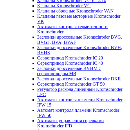
Клапаны Kromschroder VG 6-15/10
Клапаны Kromschroder VG
Клапаны сбросные Kromschroder VAN
Клапаны газовые моторные Kromschroder
VK
Автоматы контроля герметичности
Kromschroder
Заслонки дроссельные Kromschroder BVG,
BVGF, BVA, BVAF
Заслонки дроссельные Kromschroder BVH,
BVHS
Сервопривод Kromschroder IC 20
Сервопривод Kromschroder IC 40
Заслонки дроссельные BVHM с
сервоприводом МВ
Заслонки дроссельные Kromschroder DKR
Cервопривод Kromschroder GT 50
Регулятор расхода линейный Kromschroder
LFC
Автоматы контроля пламени Kromschroder
IFW 15
Автомат контроля пламени Kromschroder
IFW 50
Автоматы управления горелками
Kromschroder IFD