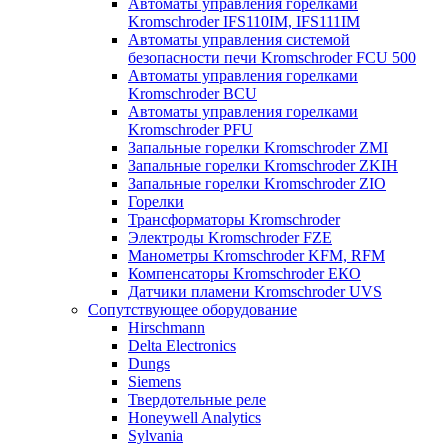
Автоматы управления горелками
Kromschroder IFS110IM, IFS111IM
Автоматы управления системой
безопасности печи Kromschroder FCU 500
Автоматы управления горелками
Kromschroder BCU
Автоматы управления горелками
Kromschroder PFU
Запальные горелки Kromschroder ZМI
Запальные горелки Kromschroder ZKIH
Запальные горелки Kromschroder ZIO
Горелки
Трансформаторы Kromschroder
Электроды Kromschroder FZE
Манометры Kromschroder KFM, RFM
Компенсаторы Kromschroder ЕКО
Датчики пламени Kromschroder UVS
Сопутствующее оборудование
Hirschmann
Delta Electronics
Dungs
Siemens
Твердотельные реле
Honeywell Analytics
Sylvania