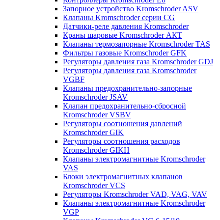
Запорное устройство Kromschroder ASV
Клапаны Kromschroder серии CG
Датчики-реле давления Kromschroder
Краны шаровые Kromschroder АКТ
Клапаны термозапорные Kromschroder TAS
Фильтры газовые Kromschroder GFK
Регуляторы давления газа Kromschroder GDJ
Регуляторы давления газа Kromschroder
VGBF
Клапаны предохранительно-запорные
Kromschroder JSAV
Клапан предохранительно-сбросной
Kromschroder VSBV
Регуляторы соотношения давлений
Kromschroder GIK
Регуляторы соотношения расходов
Kromschroder GIKH
Клапаны электромагнитные Kromschroder
VAS
Блоки электромагнитных клапанов
Kromschroder VCS
Регуляторы Kromschroder VAD, VAG, VAV
Клапаны электромагнитные Kromschroder
VGP