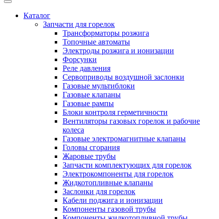
Каталог
Запчасти для горелок
Трансформаторы розжига
Топочные автоматы
Электроды розжига и ионизации
Форсунки
Реле давления
Сервоприводы воздушной заслонки
Газовые мультиблоки
Газовые клапаны
Газовые рампы
Блоки контроля герметичности
Вентиляторы газовых горелок и рабочие
колеса
Газовые электромагнитные клапаны
Головы сгорания
Жаровые трубы
Запчасти комплектующих для горелок
Электрокомпоненты для горелок
Жидкотопливные клапаны
Заслонки для горелок
Кабели поджига и ионизации
Компоненты газовой трубы
Компоненты жидкотопливной трубы