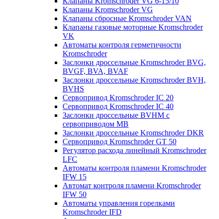
Клапаны Kromschroder VG 6-15/10
Клапаны Kromschroder VG
Клапаны сбросные Kromschroder VAN
Клапаны газовые моторные Kromschroder
VK
Автоматы контроля герметичности
Kromschroder
Заслонки дроссельные Kromschroder BVG,
BVGF, BVA, BVAF
Заслонки дроссельные Kromschroder BVH,
BVHS
Сервопривод Kromschroder IC 20
Сервопривод Kromschroder IC 40
Заслонки дроссельные BVHM с
сервоприводом МВ
Заслонки дроссельные Kromschroder DKR
Cервопривод Kromschroder GT 50
Регулятор расхода линейный Kromschroder
LFC
Автоматы контроля пламени Kromschroder
IFW 15
Автомат контроля пламени Kromschroder
IFW 50
Автоматы управления горелками
Kromschroder IFD