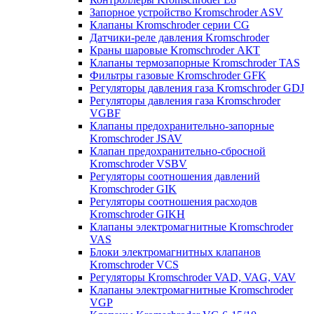
Запорное устройство Kromschroder ASV
Клапаны Kromschroder серии CG
Датчики-реле давления Kromschroder
Краны шаровые Kromschroder АКТ
Клапаны термозапорные Kromschroder TAS
Фильтры газовые Kromschroder GFK
Регуляторы давления газа Kromschroder GDJ
Регуляторы давления газа Kromschroder
VGBF
Клапаны предохранительно-запорные
Kromschroder JSAV
Клапан предохранительно-сбросной
Kromschroder VSBV
Регуляторы соотношения давлений
Kromschroder GIK
Регуляторы соотношения расходов
Kromschroder GIKH
Клапаны электромагнитные Kromschroder
VAS
Блоки электромагнитных клапанов
Kromschroder VCS
Регуляторы Kromschroder VAD, VAG, VAV
Клапаны электромагнитные Kromschroder
VGP