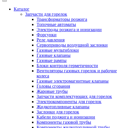
Каталог
Запчасти для горелок
Трансформаторы розжига
Топочные автоматы
Электроды розжига и ионизации
Форсунки
Реле давления
Сервоприводы воздушной заслонки
Газовые мультиблоки
Газовые клапаны
Газовые рампы
Блоки контроля герметичности
Вентиляторы газовых горелок и рабочие
колеса
Газовые электромагнитные клапаны
Головы сгорания
Жаровые трубы
Запчасти комплектующих для горелок
Электрокомпоненты для горелок
Жидкотопливные клапаны
Заслонки для горелок
Кабели поджига и ионизации
Компоненты газовой трубы
Компоненты жидкотопливной трубы