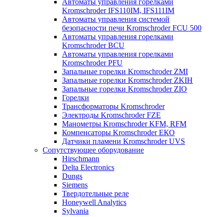
Автоматы управления горелками
Kromschroder IFS110IM, IFS111IM
Автоматы управления системой
безопасности печи Kromschroder FCU 500
Автоматы управления горелками
Kromschroder BCU
Автоматы управления горелками
Kromschroder PFU
Запальные горелки Kromschroder ZМI
Запальные горелки Kromschroder ZKIH
Запальные горелки Kromschroder ZIO
Горелки
Трансформаторы Kromschroder
Электроды Kromschroder FZE
Манометры Kromschroder KFM, RFM
Компенсаторы Kromschroder ЕКО
Датчики пламени Kromschroder UVS
Сопутствующее оборудование
Hirschmann
Delta Electronics
Dungs
Siemens
Твердотельные реле
Honeywell Analytics
Sylvania