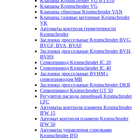
Клапаны Kromschroder VG 6-15/10
Клапаны Kromschroder VG
Клапаны сбросные Kromschroder VAN
Клапаны газовые моторные Kromschroder
VK
Автоматы контроля герметичности
Kromschroder
Заслонки дроссельные Kromschroder BVG,
BVGF, BVA, BVAF
Заслонки дроссельные Kromschroder BVH,
BVHS
Сервопривод Kromschroder IC 20
Сервопривод Kromschroder IC 40
Заслонки дроссельные BVHM с
сервоприводом МВ
Заслонки дроссельные Kromschroder DKR
Cервопривод Kromschroder GT 50
Регулятор расхода линейный Kromschroder
LFC
Автоматы контроля пламени Kromschroder
IFW 15
Автомат контроля пламени Kromschroder
IFW 50
Автоматы управления горелками
Kromschroder IFD