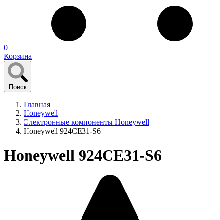
0
Корзина
Поиск
Главная
Honeywell
Электронные компоненты Honeywell
Honeywell 924CE31-S6
Honeywell 924CE31-S6