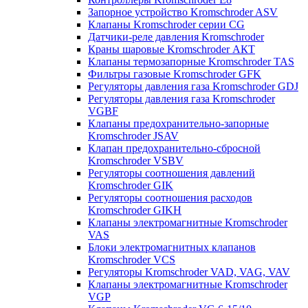
Запорное устройство Kromschroder ASV
Клапаны Kromschroder серии CG
Датчики-реле давления Kromschroder
Краны шаровые Kromschroder АКТ
Клапаны термозапорные Kromschroder TAS
Фильтры газовые Kromschroder GFK
Регуляторы давления газа Kromschroder GDJ
Регуляторы давления газа Kromschroder
VGBF
Клапаны предохранительно-запорные
Kromschroder JSAV
Клапан предохранительно-сбросной
Kromschroder VSBV
Регуляторы соотношения давлений
Kromschroder GIK
Регуляторы соотношения расходов
Kromschroder GIKH
Клапаны электромагнитные Kromschroder
VAS
Блоки электромагнитных клапанов
Kromschroder VCS
Регуляторы Kromschroder VAD, VAG, VAV
Клапаны электромагнитные Kromschroder
VGP