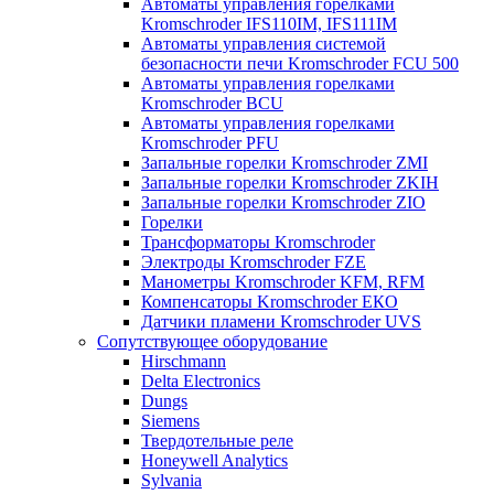
Автоматы управления горелками
Kromschroder IFS110IM, IFS111IM
Автоматы управления системой
безопасности печи Kromschroder FCU 500
Автоматы управления горелками
Kromschroder BCU
Автоматы управления горелками
Kromschroder PFU
Запальные горелки Kromschroder ZМI
Запальные горелки Kromschroder ZKIH
Запальные горелки Kromschroder ZIO
Горелки
Трансформаторы Kromschroder
Электроды Kromschroder FZE
Манометры Kromschroder KFM, RFM
Компенсаторы Kromschroder ЕКО
Датчики пламени Kromschroder UVS
Сопутствующее оборудование
Hirschmann
Delta Electronics
Dungs
Siemens
Твердотельные реле
Honeywell Analytics
Sylvania