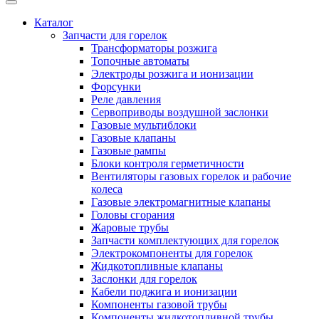
Каталог
Запчасти для горелок
Трансформаторы розжига
Топочные автоматы
Электроды розжига и ионизации
Форсунки
Реле давления
Сервоприводы воздушной заслонки
Газовые мультиблоки
Газовые клапаны
Газовые рампы
Блоки контроля герметичности
Вентиляторы газовых горелок и рабочие
колеса
Газовые электромагнитные клапаны
Головы сгорания
Жаровые трубы
Запчасти комплектующих для горелок
Электрокомпоненты для горелок
Жидкотопливные клапаны
Заслонки для горелок
Кабели поджига и ионизации
Компоненты газовой трубы
Компоненты жидкотопливной трубы