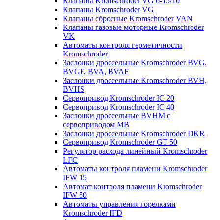
Клапаны Kromschroder VG 6-15/10
Клапаны Kromschroder VG
Клапаны сбросные Kromschroder VAN
Клапаны газовые моторные Kromschroder
VK
Автоматы контроля герметичности
Kromschroder
Заслонки дроссельные Kromschroder BVG,
BVGF, BVA, BVAF
Заслонки дроссельные Kromschroder BVH,
BVHS
Сервопривод Kromschroder IC 20
Сервопривод Kromschroder IC 40
Заслонки дроссельные BVHM с
сервоприводом МВ
Заслонки дроссельные Kromschroder DKR
Cервопривод Kromschroder GT 50
Регулятор расхода линейный Kromschroder
LFC
Автоматы контроля пламени Kromschroder
IFW 15
Автомат контроля пламени Kromschroder
IFW 50
Автоматы управления горелками
Kromschroder IFD