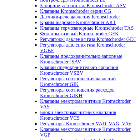
Запорное устройство Kromschroder ASV
Клапаны Kromschroder серии CG
Датчики-реле давления Kromschroder
Краны шаровые Kromschroder АКТ
Клапаны термозапорные Kromschroder TAS
Фильтры газовые Kromschroder GFK
Регуляторы давления газа Kromschroder GDJ
Регуляторы давления газа Kromschroder
VGBF
Клапаны предохранительно-запорные
Kromschroder JSAV
Клапан предохранительно-сбросной
Kromschroder VSBV
Регуляторы соотношения давлений
Kromschroder GIK
Регуляторы соотношения расходов
Kromschroder GIKH
Клапаны электромагнитные Kromschroder
VAS
Блоки электромагнитных клапанов
Kromschroder VCS
Регуляторы Kromschroder VAD, VAG, VAV
Клапаны электромагнитные Kromschroder
VGP