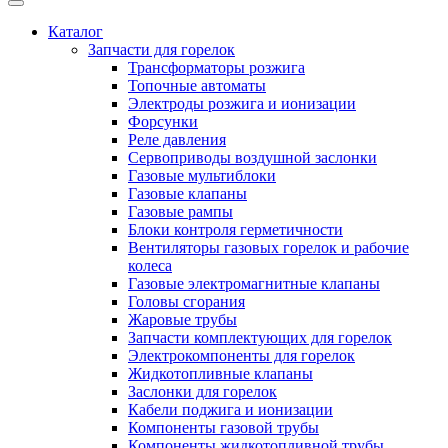
Каталог
Запчасти для горелок
Трансформаторы розжига
Топочные автоматы
Электроды розжига и ионизации
Форсунки
Реле давления
Сервоприводы воздушной заслонки
Газовые мультиблоки
Газовые клапаны
Газовые рампы
Блоки контроля герметичности
Вентиляторы газовых горелок и рабочие
колеса
Газовые электромагнитные клапаны
Головы сгорания
Жаровые трубы
Запчасти комплектующих для горелок
Электрокомпоненты для горелок
Жидкотопливные клапаны
Заслонки для горелок
Кабели поджига и ионизации
Компоненты газовой трубы
Компоненты жидкотопливной трубы