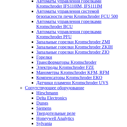
Автоматы управления горелками
Kromschroder IFS110IM, IFS111IM
Автоматы управления системой
безопасности печи Kromschroder FCU 500
Автоматы управления горелками
Kromschroder BCU
Автоматы управления горелками
Kromschroder PFU
Запальные горелки Kromschroder ZМI
Запальные горелки Kromschroder ZKIH
Запальные горелки Kromschroder ZIO
Горелки
Трансформаторы Kromschroder
Электроды Kromschroder FZE
Манометры Kromschroder KFM, RFM
Компенсаторы Kromschroder ЕКО
Датчики пламени Kromschroder UVS
Сопутствующее оборудование
Hirschmann
Delta Electronics
Dungs
Siemens
Твердотельные реле
Honeywell Analytics
Sylvania