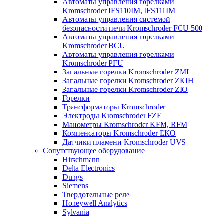
Автоматы управления горелками
Kromschroder IFS110IM, IFS111IM
Автоматы управления системой
безопасности печи Kromschroder FCU 500
Автоматы управления горелками
Kromschroder BCU
Автоматы управления горелками
Kromschroder PFU
Запальные горелки Kromschroder ZМI
Запальные горелки Kromschroder ZKIH
Запальные горелки Kromschroder ZIO
Горелки
Трансформаторы Kromschroder
Электроды Kromschroder FZE
Манометры Kromschroder KFM, RFM
Компенсаторы Kromschroder ЕКО
Датчики пламени Kromschroder UVS
Сопутствующее оборудование
Hirschmann
Delta Electronics
Dungs
Siemens
Твердотельные реле
Honeywell Analytics
Sylvania