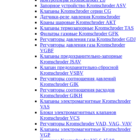
Запорное устройство Kromschroder ASV
Клапаны Kromschroder серии CG
Датчики-реле давления Kromschroder
Краны шаровые Kromschroder АКТ
Клапаны термозапорные Kromschroder TAS
Фильтры газовые Kromschroder GFK
Регуляторы давления газа Kromschroder GDJ
Регуляторы давления газа Kromschroder
VGBF
Клапаны предохранительно-запорные
Kromschroder JSAV
Клапан предохранительно-сбросной
Kromschroder VSBV
Регуляторы соотношения давлений
Kromschroder GIK
Регуляторы соотношения расходов
Kromschroder GIKH
Клапаны электромагнитные Kromschroder
VAS
Блоки электромагнитных клапанов
Kromschroder VCS
Регуляторы Kromschroder VAD, VAG, VAV
Клапаны электромагнитные Kromschroder
VGP