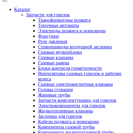
Каталог
Запчасти для горелок
Трансформаторы розжига
Топочные автоматы
Электроды розжига и ионизации
Форсунки
Реле давления
Сервоприводы воздушной заслонки
Газовые мультиблоки
Газовые клапаны
Газовые рампы
Блоки контроля герметичности
Вентиляторы газовых горелок и рабочие
колеса
Газовые электромагнитные клапаны
Головы сгорания
Жаровые трубы
Запчасти комплектующих для горелок
Электрокомпоненты для горелок
Жидкотопливные клапаны
Заслонки для горелок
Кабели поджига и ионизации
Компоненты газовой трубы
Компоненты жидкотопливной трубы