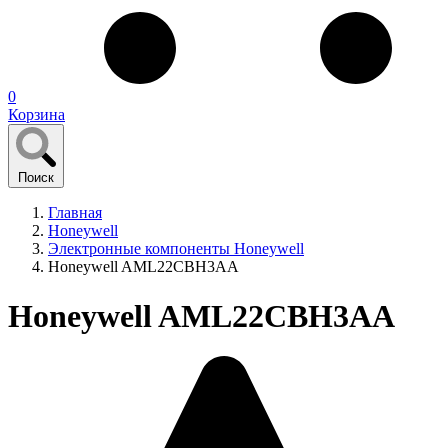
0
Корзина
Поиск
Главная
Honeywell
Электронные компоненты Honeywell
Honeywell AML22CBH3AA
Honeywell AML22CBH3AA