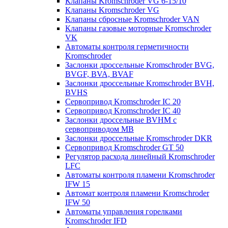
Клапаны Kromschroder VG 6-15/10
Клапаны Kromschroder VG
Клапаны сбросные Kromschroder VAN
Клапаны газовые моторные Kromschroder
VK
Автоматы контроля герметичности
Kromschroder
Заслонки дроссельные Kromschroder BVG,
BVGF, BVA, BVAF
Заслонки дроссельные Kromschroder BVH,
BVHS
Сервопривод Kromschroder IC 20
Сервопривод Kromschroder IC 40
Заслонки дроссельные BVHM с
сервоприводом МВ
Заслонки дроссельные Kromschroder DKR
Cервопривод Kromschroder GT 50
Регулятор расхода линейный Kromschroder
LFC
Автоматы контроля пламени Kromschroder
IFW 15
Автомат контроля пламени Kromschroder
IFW 50
Автоматы управления горелками
Kromschroder IFD