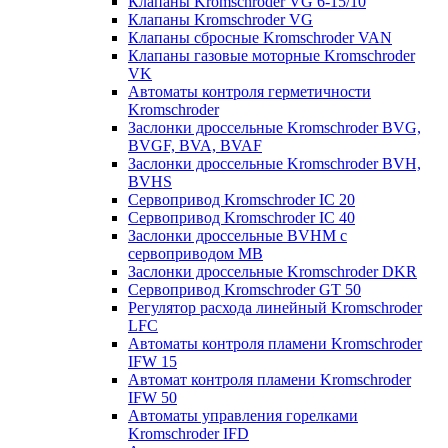
Клапаны Kromschroder VG 6-15/10
Клапаны Kromschroder VG
Клапаны сбросные Kromschroder VAN
Клапаны газовые моторные Kromschroder
VK
Автоматы контроля герметичности
Kromschroder
Заслонки дроссельные Kromschroder BVG,
BVGF, BVA, BVAF
Заслонки дроссельные Kromschroder BVH,
BVHS
Сервопривод Kromschroder IC 20
Сервопривод Kromschroder IC 40
Заслонки дроссельные BVHM с
сервоприводом МВ
Заслонки дроссельные Kromschroder DKR
Cервопривод Kromschroder GT 50
Регулятор расхода линейный Kromschroder
LFC
Автоматы контроля пламени Kromschroder
IFW 15
Автомат контроля пламени Kromschroder
IFW 50
Автоматы управления горелками
Kromschroder IFD