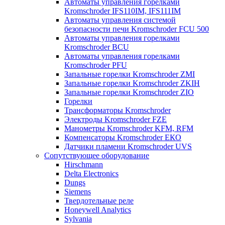
Автоматы управления горелками
Kromschroder IFS110IM, IFS111IM
Автоматы управления системой
безопасности печи Kromschroder FCU 500
Автоматы управления горелками
Kromschroder BCU
Автоматы управления горелками
Kromschroder PFU
Запальные горелки Kromschroder ZМI
Запальные горелки Kromschroder ZKIH
Запальные горелки Kromschroder ZIO
Горелки
Трансформаторы Kromschroder
Электроды Kromschroder FZE
Манометры Kromschroder KFM, RFM
Компенсаторы Kromschroder ЕКО
Датчики пламени Kromschroder UVS
Сопутствующее оборудование
Hirschmann
Delta Electronics
Dungs
Siemens
Твердотельные реле
Honeywell Analytics
Sylvania