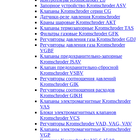
Запорное устройство Kromschroder ASV
Клапаны Kromschroder серии CG
Датчики-реле давления Kromschroder
Краны шаровые Kromschroder АКТ
Клапаны термозапорные Kromschroder TAS
Фильтры газовые Kromschroder GFK
Регуляторы давления газа Kromschroder GDJ
Регуляторы давления газа Kromschroder
VGBF
Клапаны предохранительно-запорные
Kromschroder JSAV
Клапан предохранительно-сбросной
Kromschroder VSBV
Регуляторы соотношения давлений
Kromschroder GIK
Регуляторы соотношения расходов
Kromschroder GIKH
Клапаны электромагнитные Kromschroder
VAS
Блоки электромагнитных клапанов
Kromschroder VCS
Регуляторы Kromschroder VAD, VAG, VAV
Клапаны электромагнитные Kromschroder
VGP