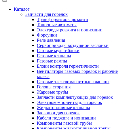
Каталог
Запчасти для горелок
Трансформаторы розжига
Топочные автоматы
Электроды розжига и ионизации
Форсунки
Реле давления
Сервоприводы воздушной заслонки
Газовые мультиблоки
Газовые клапаны
Газовые рампы
Блоки контроля герметичности
Вентиляторы газовых горелок и рабочие
колеса
Газовые электромагнитные клапаны
Головы сгорания
Жаровые трубы
Запчасти комплектующих для горелок
Электрокомпоненты для горелок
Жидкотопливные клапаны
Заслонки для горелок
Кабели поджига и ионизации
Компоненты газовой трубы
Компоненты жидкотопливной трубы