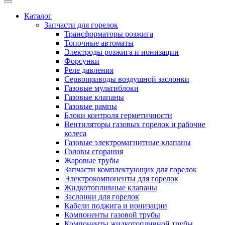
Каталог
Запчасти для горелок
Трансформаторы розжига
Топочные автоматы
Электроды розжига и ионизации
Форсунки
Реле давления
Сервоприводы воздушной заслонки
Газовые мультиблоки
Газовые клапаны
Газовые рампы
Блоки контроля герметичности
Вентиляторы газовых горелок и рабочие
колеса
Газовые электромагнитные клапаны
Головы сгорания
Жаровые трубы
Запчасти комплектующих для горелок
Электрокомпоненты для горелок
Жидкотопливные клапаны
Заслонки для горелок
Кабели поджига и ионизации
Компоненты газовой трубы
Компоненты жидкотопливной трубы