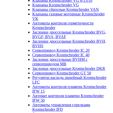
Клапаны Kromschroder VG 6-15/10
Клапаны Kromschroder VG
Клапаны сбросные Kromschroder VAN
Клапаны газовые моторные Kromschroder
VK
Автоматы контроля герметичности
Kromschroder
Заслонки дроссельные Kromschroder BVG,
BVGF, BVA, BVAF
Заслонки дроссельные Kromschroder BVH,
BVHS
Сервопривод Kromschroder IC 20
Сервопривод Kromschroder IC 40
Заслонки дроссельные BVHM с
сервоприводом МВ
Заслонки дроссельные Kromschroder DKR
Cервопривод Kromschroder GT 50
Регулятор расхода линейный Kromschroder
LFC
Автоматы контроля пламени Kromschroder
IFW 15
Автомат контроля пламени Kromschroder
IFW 50
Автоматы управления горелками
Kromschroder IFD