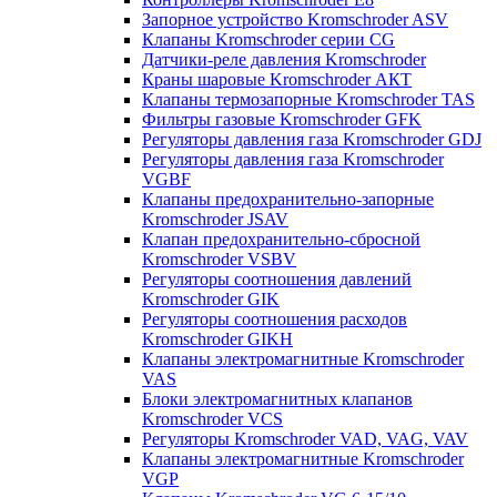
Запорное устройство Kromschroder ASV
Клапаны Kromschroder серии CG
Датчики-реле давления Kromschroder
Краны шаровые Kromschroder АКТ
Клапаны термозапорные Kromschroder TAS
Фильтры газовые Kromschroder GFK
Регуляторы давления газа Kromschroder GDJ
Регуляторы давления газа Kromschroder
VGBF
Клапаны предохранительно-запорные
Kromschroder JSAV
Клапан предохранительно-сбросной
Kromschroder VSBV
Регуляторы соотношения давлений
Kromschroder GIK
Регуляторы соотношения расходов
Kromschroder GIKH
Клапаны электромагнитные Kromschroder
VAS
Блоки электромагнитных клапанов
Kromschroder VCS
Регуляторы Kromschroder VAD, VAG, VAV
Клапаны электромагнитные Kromschroder
VGP