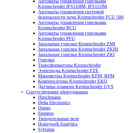
Автоматы управления горелками
Kromschroder IFS110IM, IFS111IM
Автоматы управления системой
безопасности печи Kromschroder FCU 500
Автоматы управления горелками
Kromschroder BCU
Автоматы управления горелками
Kromschroder PFU
Запальные горелки Kromschroder ZМI
Запальные горелки Kromschroder ZKIH
Запальные горелки Kromschroder ZIO
Горелки
Трансформаторы Kromschroder
Электроды Kromschroder FZE
Манометры Kromschroder KFM, RFM
Компенсаторы Kromschroder ЕКО
Датчики пламени Kromschroder UVS
Сопутствующее оборудование
Hirschmann
Delta Electronics
Dungs
Siemens
Твердотельные реле
Honeywell Analytics
Sylvania