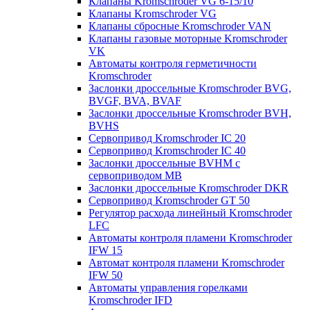
Клапаны Kromschroder VG 6-15/10
Клапаны Kromschroder VG
Клапаны сбросные Kromschroder VAN
Клапаны газовые моторные Kromschroder
VK
Автоматы контроля герметичности
Kromschroder
Заслонки дроссельные Kromschroder BVG,
BVGF, BVA, BVAF
Заслонки дроссельные Kromschroder BVH,
BVHS
Сервопривод Kromschroder IC 20
Сервопривод Kromschroder IC 40
Заслонки дроссельные BVHM с
сервоприводом МВ
Заслонки дроссельные Kromschroder DKR
Cервопривод Kromschroder GT 50
Регулятор расхода линейный Kromschroder
LFC
Автоматы контроля пламени Kromschroder
IFW 15
Автомат контроля пламени Kromschroder
IFW 50
Автоматы управления горелками
Kromschroder IFD