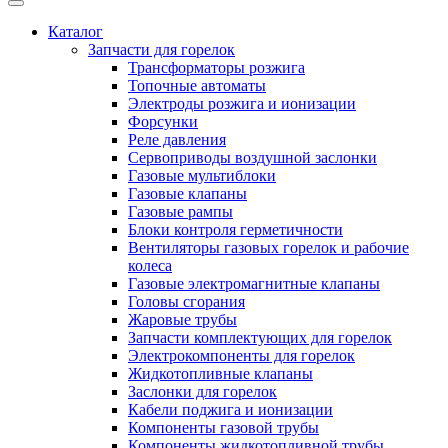
Каталог
Запчасти для горелок
Трансформаторы розжига
Топочные автоматы
Электроды розжига и ионизации
Форсунки
Реле давления
Сервоприводы воздушной заслонки
Газовые мультиблоки
Газовые клапаны
Газовые рампы
Блоки контроля герметичности
Вентиляторы газовых горелок и рабочие
колеса
Газовые электромагнитные клапаны
Головы сгорания
Жаровые трубы
Запчасти комплектующих для горелок
Электрокомпоненты для горелок
Жидкотопливные клапаны
Заслонки для горелок
Кабели поджига и ионизации
Компоненты газовой трубы
Компоненты жидкотопливной трубы