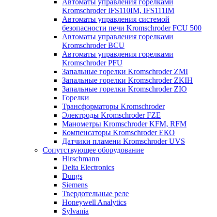
Автоматы управления горелками
Kromschroder IFS110IM, IFS111IM
Автоматы управления системой
безопасности печи Kromschroder FCU 500
Автоматы управления горелками
Kromschroder BCU
Автоматы управления горелками
Kromschroder PFU
Запальные горелки Kromschroder ZМI
Запальные горелки Kromschroder ZKIH
Запальные горелки Kromschroder ZIO
Горелки
Трансформаторы Kromschroder
Электроды Kromschroder FZE
Манометры Kromschroder KFM, RFM
Компенсаторы Kromschroder ЕКО
Датчики пламени Kromschroder UVS
Сопутствующее оборудование
Hirschmann
Delta Electronics
Dungs
Siemens
Твердотельные реле
Honeywell Analytics
Sylvania