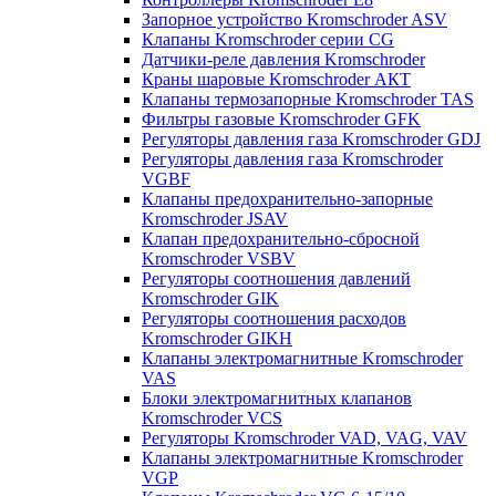
Запорное устройство Kromschroder ASV
Клапаны Kromschroder серии CG
Датчики-реле давления Kromschroder
Краны шаровые Kromschroder АКТ
Клапаны термозапорные Kromschroder TAS
Фильтры газовые Kromschroder GFK
Регуляторы давления газа Kromschroder GDJ
Регуляторы давления газа Kromschroder
VGBF
Клапаны предохранительно-запорные
Kromschroder JSAV
Клапан предохранительно-сбросной
Kromschroder VSBV
Регуляторы соотношения давлений
Kromschroder GIK
Регуляторы соотношения расходов
Kromschroder GIKH
Клапаны электромагнитные Kromschroder
VAS
Блоки электромагнитных клапанов
Kromschroder VCS
Регуляторы Kromschroder VAD, VAG, VAV
Клапаны электромагнитные Kromschroder
VGP