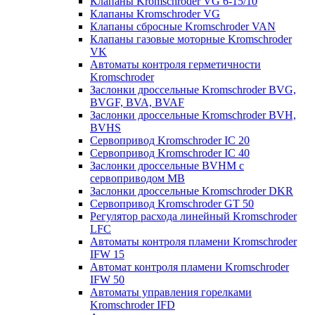
Клапаны Kromschroder VG 6-15/10
Клапаны Kromschroder VG
Клапаны сбросные Kromschroder VAN
Клапаны газовые моторные Kromschroder
VK
Автоматы контроля герметичности
Kromschroder
Заслонки дроссельные Kromschroder BVG,
BVGF, BVA, BVAF
Заслонки дроссельные Kromschroder BVH,
BVHS
Сервопривод Kromschroder IC 20
Сервопривод Kromschroder IC 40
Заслонки дроссельные BVHM с
сервоприводом МВ
Заслонки дроссельные Kromschroder DKR
Cервопривод Kromschroder GT 50
Регулятор расхода линейный Kromschroder
LFC
Автоматы контроля пламени Kromschroder
IFW 15
Автомат контроля пламени Kromschroder
IFW 50
Автоматы управления горелками
Kromschroder IFD