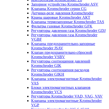
Запорное устройство Kromschroder ASV
Клапаны Kromschroder серии CG
Датчики-реле давления Kromschroder
Краны шаровые Kromschroder АКТ
Клапаны термозапорные Kromschroder TAS
Фильтры газовые Kromschroder GFK
Регуляторы давления газа Kromschroder GDJ
Регуляторы давления газа Kromschroder
VGBF
Клапаны предохранительно-запорные
Kromschroder JSAV
Клапан предохранительно-сбросной
Kromschroder VSBV
Регуляторы соотношения давлений
Kromschroder GIK
Регуляторы соотношения расходов
Kromschroder GIKH
Клапаны электромагнитные Kromschroder
VAS
Блоки электромагнитных клапанов
Kromschroder VCS
Регуляторы Kromschroder VAD, VAG, VAV
Клапаны электромагнитные Kromschroder
VGP