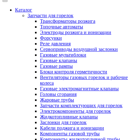
Каталог
Запчасти для горелок
Трансформаторы розжига
Топочные автоматы
Электроды розжига и ионизации
Форсунки
Реле давления
Сервоприводы воздушной заслонки
Газовые мультиблоки
Газовые клапаны
Газовые рампы
Блоки контроля герметичности
Вентиляторы газовых горелок и рабочие
колеса
Газовые электромагнитные клапаны
Головы сгорания
Жаровые трубы
Запчасти комплектующих для горелок
Электрокомпоненты для горелок
Жидкотопливные клапаны
Заслонки для горелок
Кабели поджига и ионизации
Компоненты газовой трубы
Компоненты жидкотопливной трубы