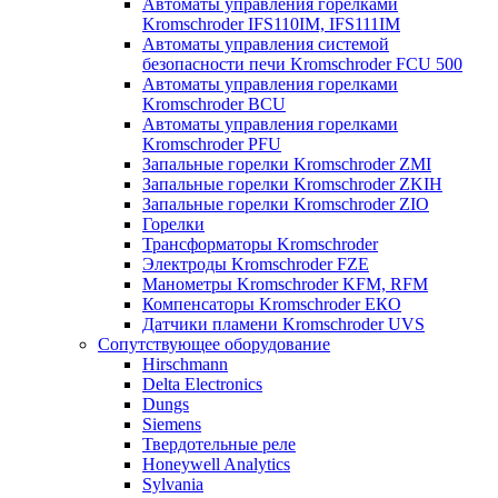
Автоматы управления горелками
Kromschroder IFS110IM, IFS111IM
Автоматы управления системой
безопасности печи Kromschroder FCU 500
Автоматы управления горелками
Kromschroder BCU
Автоматы управления горелками
Kromschroder PFU
Запальные горелки Kromschroder ZМI
Запальные горелки Kromschroder ZKIH
Запальные горелки Kromschroder ZIO
Горелки
Трансформаторы Kromschroder
Электроды Kromschroder FZE
Манометры Kromschroder KFM, RFM
Компенсаторы Kromschroder ЕКО
Датчики пламени Kromschroder UVS
Сопутствующее оборудование
Hirschmann
Delta Electronics
Dungs
Siemens
Твердотельные реле
Honeywell Analytics
Sylvania