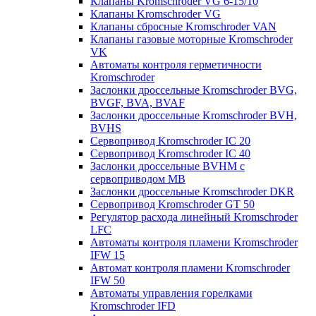
Клапаны Kromschroder VG 6-15/10
Клапаны Kromschroder VG
Клапаны сбросные Kromschroder VAN
Клапаны газовые моторные Kromschroder
VK
Автоматы контроля герметичности
Kromschroder
Заслонки дроссельные Kromschroder BVG,
BVGF, BVA, BVAF
Заслонки дроссельные Kromschroder BVH,
BVHS
Сервопривод Kromschroder IC 20
Сервопривод Kromschroder IC 40
Заслонки дроссельные BVHM с
сервоприводом МВ
Заслонки дроссельные Kromschroder DKR
Cервопривод Kromschroder GT 50
Регулятор расхода линейный Kromschroder
LFC
Автоматы контроля пламени Kromschroder
IFW 15
Автомат контроля пламени Kromschroder
IFW 50
Автоматы управления горелками
Kromschroder IFD