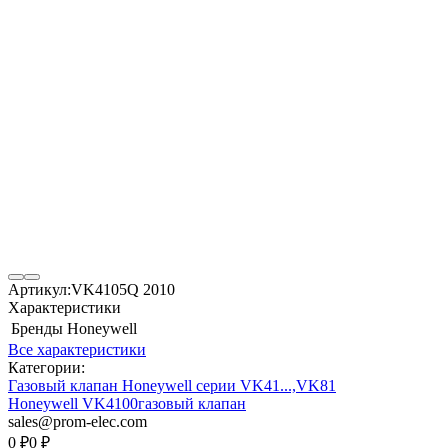
Артикул:
VK4105Q 2010
Характеристики
Бренды
Honeywell
Все характеристики
Категории:
Газовый клапан Honeywell серии VK41...,VK81
Honeywell VK4100
газовый клапан
sales@prom-elec.com
0
₽
0
₽