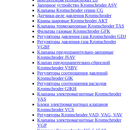
Запорное устройство Kromschroder ASV
Клапаны Kromschroder серии CG
Датчики-реле давления Kromschroder
Краны шаровые Kromschroder АКТ
Клапаны термозапорные Kromschroder TAS
Фильтры газовые Kromschroder GFK
Регуляторы давления газа Kromschroder GDJ
Регуляторы давления газа Kromschroder
VGBF
Клапаны предохранительно-запорные
Kromschroder JSAV
Клапан предохранительно-сбросной
Kromschroder VSBV
Регуляторы соотношения давлений
Kromschroder GIK
Регуляторы соотношения расходов
Kromschroder GIKH
Клапаны электромагнитные Kromschroder
VAS
Блоки электромагнитных клапанов
Kromschroder VCS
Регуляторы Kromschroder VAD, VAG, VAV
Клапаны электромагнитные Kromschroder
VGP