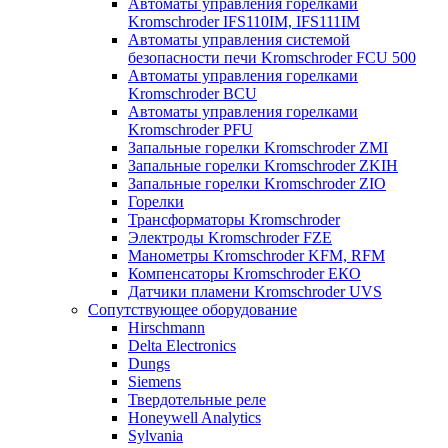
Автоматы управления горелками
Kromschroder IFS110IM, IFS111IM
Автоматы управления системой
безопасности печи Kromschroder FCU 500
Автоматы управления горелками
Kromschroder BCU
Автоматы управления горелками
Kromschroder PFU
Запальные горелки Kromschroder ZМI
Запальные горелки Kromschroder ZKIH
Запальные горелки Kromschroder ZIO
Горелки
Трансформаторы Kromschroder
Электроды Kromschroder FZE
Манометры Kromschroder KFM, RFM
Компенсаторы Kromschroder ЕКО
Датчики пламени Kromschroder UVS
Сопутствующее оборудование
Hirschmann
Delta Electronics
Dungs
Siemens
Твердотельные реле
Honeywell Analytics
Sylvania