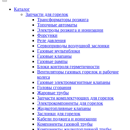
Каталог
Запчасти для горелок
Трансформаторы розжига
Топочные автоматы
Электроды розжига и ионизации
Форсунки
Реле давления
Сервоприводы воздушной заслонки
Газовые мультиблоки
Газовые клапаны
Газовые рампы
Блоки контроля герметичности
Вентиляторы газовых горелок и рабочие
колеса
Газовые электромагнитные клапаны
Головы сгорания
Жаровые трубы
Запчасти комплектующих для горелок
Электрокомпоненты для горелок
Жидкотопливные клапаны
Заслонки для горелок
Кабели поджига и ионизации
Компоненты газовой трубы
Компоненты жидкотопливной трубы