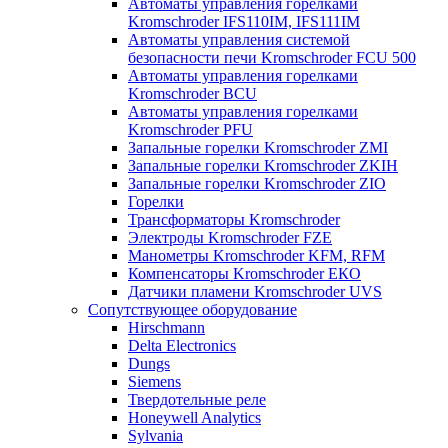
Автоматы управления горелками
Kromschroder IFS110IM, IFS111IM
Автоматы управления системой
безопасности печи Kromschroder FCU 500
Автоматы управления горелками
Kromschroder BCU
Автоматы управления горелками
Kromschroder PFU
Запальные горелки Kromschroder ZМI
Запальные горелки Kromschroder ZKIH
Запальные горелки Kromschroder ZIO
Горелки
Трансформаторы Kromschroder
Электроды Kromschroder FZE
Манометры Kromschroder KFM, RFM
Компенсаторы Kromschroder ЕКО
Датчики пламени Kromschroder UVS
Сопутствующее оборудование
Hirschmann
Delta Electronics
Dungs
Siemens
Твердотельные реле
Honeywell Analytics
Sylvania