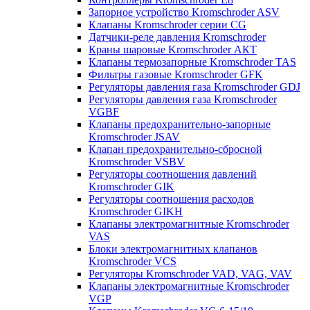
Запорное устройство Kromschroder ASV
Клапаны Kromschroder серии CG
Датчики-реле давления Kromschroder
Краны шаровые Kromschroder АКТ
Клапаны термозапорные Kromschroder TAS
Фильтры газовые Kromschroder GFK
Регуляторы давления газа Kromschroder GDJ
Регуляторы давления газа Kromschroder
VGBF
Клапаны предохранительно-запорные
Kromschroder JSAV
Клапан предохранительно-сбросной
Kromschroder VSBV
Регуляторы соотношения давлений
Kromschroder GIK
Регуляторы соотношения расходов
Kromschroder GIKH
Клапаны электромагнитные Kromschroder
VAS
Блоки электромагнитных клапанов
Kromschroder VCS
Регуляторы Kromschroder VAD, VAG, VAV
Клапаны электромагнитные Kromschroder
VGP