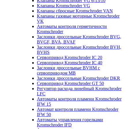
Клапаны Kromschroder VG 6-15/10
Клапаны Kromschroder VG
Клапаны сбросные Kromschroder VAN
Клапаны газовые моторные Kromschroder
VK
Автоматы контроля герметичности
Kromschroder
Заслонки дроссельные Kromschroder BVG,
BVGF, BVA, BVAF
Заслонки дроссельные Kromschroder BVH,
BVHS
Сервопривод Kromschroder IC 20
Сервопривод Kromschroder IC 40
Заслонки дроссельные BVHM с
сервоприводом МВ
Заслонки дроссельные Kromschroder DKR
Cервопривод Kromschroder GT 50
Регулятор расхода линейный Kromschroder
LFC
Автоматы контроля пламени Kromschroder
IFW 15
Автомат контроля пламени Kromschroder
IFW 50
Автоматы управления горелками
Kromschroder IFD