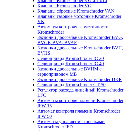
Клапаны Kromschroder VG 6-15/10
Клапаны Kromschroder VG
Клапаны сбросные Kromschroder VAN
Клапаны газовые моторные Kromschroder
VK
Автоматы контроля герметичности
Kromschroder
Заслонки дроссельные Kromschroder BVG,
BVGF, BVA, BVAF
Заслонки дроссельные Kromschroder BVH,
BVHS
Сервопривод Kromschroder IC 20
Сервопривод Kromschroder IC 40
Заслонки дроссельные BVHM с
сервоприводом МВ
Заслонки дроссельные Kromschroder DKR
Cервопривод Kromschroder GT 50
Регулятор расхода линейный Kromschroder
LFC
Автоматы контроля пламени Kromschroder
IFW 15
Автомат контроля пламени Kromschroder
IFW 50
Автоматы управления горелками
Kromschroder IFD