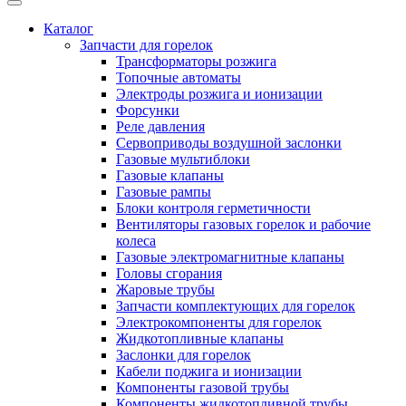
Каталог
Запчасти для горелок
Трансформаторы розжига
Топочные автоматы
Электроды розжига и ионизации
Форсунки
Реле давления
Сервоприводы воздушной заслонки
Газовые мультиблоки
Газовые клапаны
Газовые рампы
Блоки контроля герметичности
Вентиляторы газовых горелок и рабочие
колеса
Газовые электромагнитные клапаны
Головы сгорания
Жаровые трубы
Запчасти комплектующих для горелок
Электрокомпоненты для горелок
Жидкотопливные клапаны
Заслонки для горелок
Кабели поджига и ионизации
Компоненты газовой трубы
Компоненты жидкотопливной трубы