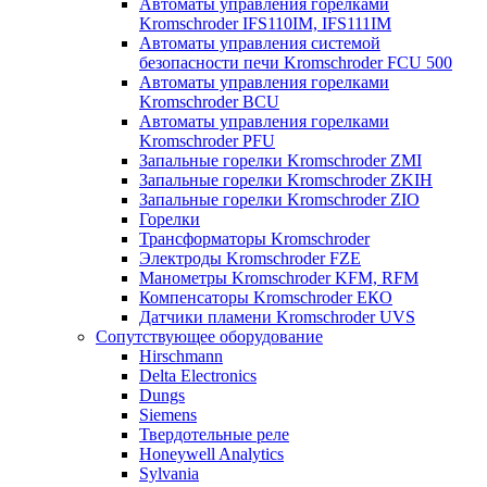
Автоматы управления горелками
Kromschroder IFS110IM, IFS111IM
Автоматы управления системой
безопасности печи Kromschroder FCU 500
Автоматы управления горелками
Kromschroder BCU
Автоматы управления горелками
Kromschroder PFU
Запальные горелки Kromschroder ZМI
Запальные горелки Kromschroder ZKIH
Запальные горелки Kromschroder ZIO
Горелки
Трансформаторы Kromschroder
Электроды Kromschroder FZE
Манометры Kromschroder KFM, RFM
Компенсаторы Kromschroder ЕКО
Датчики пламени Kromschroder UVS
Сопутствующее оборудование
Hirschmann
Delta Electronics
Dungs
Siemens
Твердотельные реле
Honeywell Analytics
Sylvania