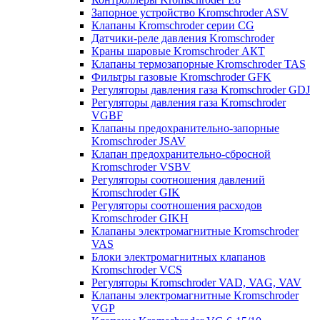
Запорное устройство Kromschroder ASV
Клапаны Kromschroder серии CG
Датчики-реле давления Kromschroder
Краны шаровые Kromschroder АКТ
Клапаны термозапорные Kromschroder TAS
Фильтры газовые Kromschroder GFK
Регуляторы давления газа Kromschroder GDJ
Регуляторы давления газа Kromschroder
VGBF
Клапаны предохранительно-запорные
Kromschroder JSAV
Клапан предохранительно-сбросной
Kromschroder VSBV
Регуляторы соотношения давлений
Kromschroder GIK
Регуляторы соотношения расходов
Kromschroder GIKH
Клапаны электромагнитные Kromschroder
VAS
Блоки электромагнитных клапанов
Kromschroder VCS
Регуляторы Kromschroder VAD, VAG, VAV
Клапаны электромагнитные Kromschroder
VGP