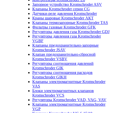
Запорное устройство Kromschroder ASV
Клапаны Kromschroder серии CG
Датчики-реле давления Kromschroder
Краны шаровые Kromschroder АКТ
Клапаны термозапорные Kromschroder TAS
Фильтры газовые Kromschroder GFK
Регуляторы давления газа Kromschroder GDJ
Регуляторы давления газа Kromschroder
VGBF
Клапаны предохранительно-запорные
Kromschroder JSAV
Клапан предохранительно-сбросной
Kromschroder VSBV
Регуляторы соотношения давлений
Kromschroder GIK
Регуляторы соотношения расходов
Kromschroder GIKH
Клапаны электромагнитные Kromschroder
VAS
Блоки электромагнитных клапанов
Kromschroder VCS
Регуляторы Kromschroder VAD, VAG, VAV
Клапаны электромагнитные Kromschroder
VGP