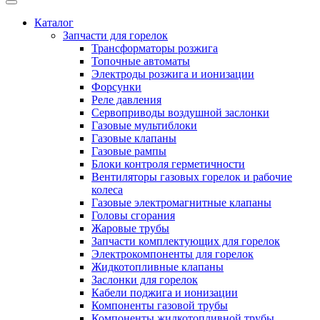
Каталог
Запчасти для горелок
Трансформаторы розжига
Топочные автоматы
Электроды розжига и ионизации
Форсунки
Реле давления
Сервоприводы воздушной заслонки
Газовые мультиблоки
Газовые клапаны
Газовые рампы
Блоки контроля герметичности
Вентиляторы газовых горелок и рабочие
колеса
Газовые электромагнитные клапаны
Головы сгорания
Жаровые трубы
Запчасти комплектующих для горелок
Электрокомпоненты для горелок
Жидкотопливные клапаны
Заслонки для горелок
Кабели поджига и ионизации
Компоненты газовой трубы
Компоненты жидкотопливной трубы