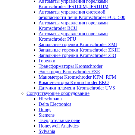
Автоматы управления горелками
Kromschroder IFS110IM, IFS111IM
Автоматы управления системой
безопасности печи Kromschroder FCU 500
Автоматы управления горелками
Kromschroder BCU
Автоматы управления горелками
Kromschroder PFU
Запальные горелки Kromschroder ZМI
Запальные горелки Kromschroder ZKIH
Запальные горелки Kromschroder ZIO
Горелки
Трансформаторы Kromschroder
Электроды Kromschroder FZE
Манометры Kromschroder KFM, RFM
Компенсаторы Kromschroder ЕКО
Датчики пламени Kromschroder UVS
Сопутствующее оборудование
Hirschmann
Delta Electronics
Dungs
Siemens
Твердотельные реле
Honeywell Analytics
Sylvania