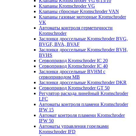
Клапаны Kromschroder VG 6-15/10
Клапаны Kromschroder VG
Клапаны сбросные Kromschroder VAN
Клапаны газовые моторные Kromschroder
VK
Автоматы контроля герметичности
Kromschroder
Заслонки дроссельные Kromschroder BVG,
BVGF, BVA, BVAF
Заслонки дроссельные Kromschroder BVH,
BVHS
Сервопривод Kromschroder IC 20
Сервопривод Kromschroder IC 40
Заслонки дроссельные BVHM с
сервоприводом МВ
Заслонки дроссельные Kromschroder DKR
Cервопривод Kromschroder GT 50
Регулятор расхода линейный Kromschroder
LFC
Автоматы контроля пламени Kromschroder
IFW 15
Автомат контроля пламени Kromschroder
IFW 50
Автоматы управления горелками
Kromschroder IFD